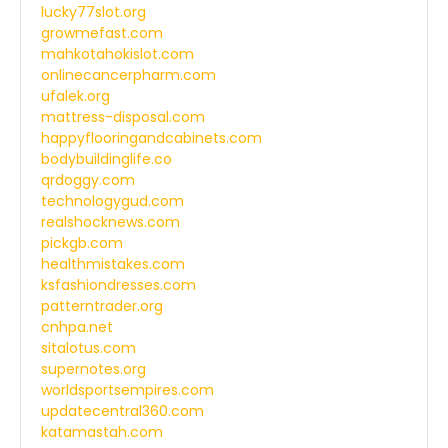
lucky77slot.org
growmefast.com
mahkotahokislot.com
onlinecancerpharm.com
ufalek.org
mattress-disposal.com
happyflooringandcabinets.com
bodybuildinglife.co
qrdoggy.com
technologygud.com
realshocknews.com
pickgb.com
healthmistakes.com
ksfashiondresses.com
patterntrader.org
cnhpa.net
sitalotus.com
supernotes.org
worldsportsempires.com
updatecentral360.com
katamastah.com