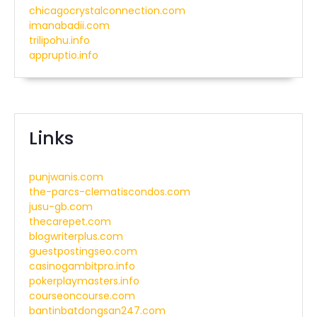
chicagocrystalconnection.com
imanabadii.com
trilipohu.info
appruptio.info
Links
punjwanis.com
the-parcs-clematiscondos.com
jusu-gb.com
thecarepet.com
blogwriterplus.com
guestpostingseo.com
casinogambitpro.info
pokerplaymasters.info
courseoncourse.com
bantinbatdongsan247.com