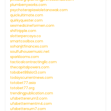
plumberryworks.com
psychoterapiawioletanowak.com
quickultimate.com
quirkyquester.com
sexmedicineformen.com
shiftripple.com
slotterpercaya.co
smartcoolbox.com
sohanjitfinances.com
soulfulhousemusic.net
sparklooms.com
tacticalcontractingllc.com
thecapitalpowers.com
tobabet88slot3.com
todayscurrentnews.com
totobet77.asia
totobet77.org
trendingpublication.com
ufabettererum3.com
ufabettermentm4.com
ufabettersum7.com