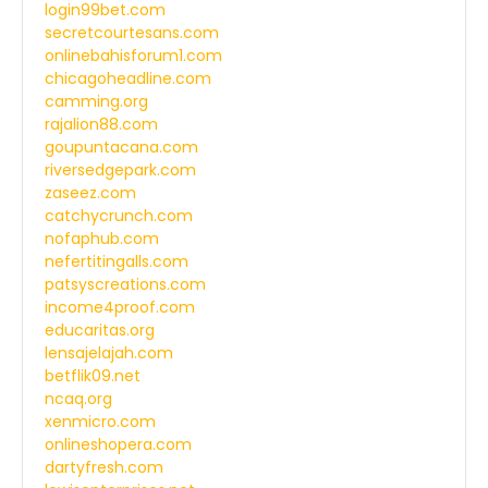
login99bet.com
secretcourtesans.com
onlinebahisforum1.com
chicagoheadline.com
camming.org
rajalion88.com
goupuntacana.com
riversedgepark.com
zaseez.com
catchycrunch.com
nofaphub.com
nefertitingalls.com
patsyscreations.com
income4proof.com
educaritas.org
lensajelajah.com
betflik09.net
ncaq.org
xenmicro.com
onlineshopera.com
dartyfresh.com