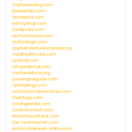
myinteriorblog.com
bnewsindia.com
techiepick.com
bamzyshop.com
pondycars.com
techonfutures.com
techoologic.com
raspberryketonescanada.org
medihealthrules.com
usathrill.com
vshapedental.com
canfandalucia.org
yourengineguide.com
nybreakings.com
outstationcabsservices.com
thekrtagy.com
xchangeindia.com
coolmicrotech.com
dreamhousehack.com
the-techteacher.com
automobilenews-online.com