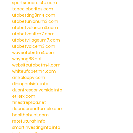
sportsrecords4u.com
topceleberites.com
ufabetting8m4.com
ufabetunionum3.com
ufabetvalueum3.com
ufabetvaultm7.com
ufabetvillageum7.com
ufabetvoicem3.com
waveufabetm4.com
wayang88.net
websiteufabetm4.com
whiteufabetm4.com
anikalappy.com
dininghelsinki.info
duanfrescariverside.info
etilerx.com
finestreplica.net
flounderandfumble.com
healthohunt.com
retefuturah.info
smartinvestinginfo.info