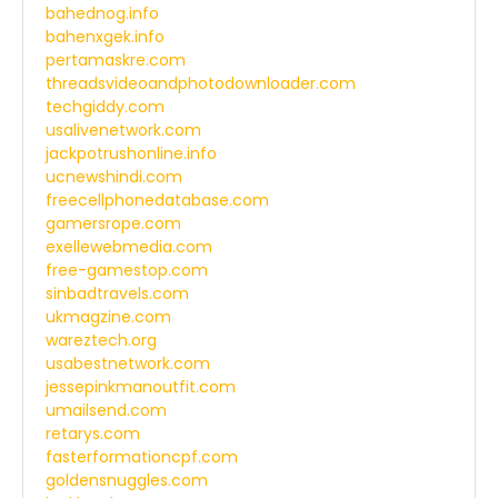
bahednog.info
bahenxgek.info
pertamaskre.com
threadsvideoandphotodownloader.com
techgiddy.com
usalivenetwork.com
jackpotrushonline.info
ucnewshindi.com
freecellphonedatabase.com
gamersrope.com
exellewebmedia.com
free-gamestop.com
sinbadtravels.com
ukmagzine.com
wareztech.org
usabestnetwork.com
jessepinkmanoutfit.com
umailsend.com
retarys.com
fasterformationcpf.com
goldensnuggles.com