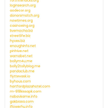
fortnitehacks.org
loginsearch.org
aodecor.org
donorsmatch.org
nowtimes.org
casinoeing.org
livemocha.biz
streetlife.biz
hyves.biz
enoughinfo.net
pinhive.net
warnabet.net
bollym4u.me
bolly2tollyblog.me
pandaclub.me
flyttevask.io
byhous.com
hartfordplazahotel.com
m-918kissapk.com
nabavkame.info
gakbiasa.com
iflowerhu.info