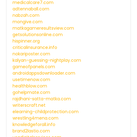
medicalcare7.com
adtennaball.com
nabzah.com
mongive.com
matkagameresultsview.com
getsolutionsonline.com
hispinner.org
criticalinsurance.info
nokariposter.com
kalyan-guessing-nightplay.com
gameofpanels.com
androidappsdownloader.com
usetimenow.com
healthblow.com
gohelpmate.com
rajdhani-satta-matka.com
writerscraft.net
elearning-childprotection.com
wrestling4mena.com
knowledgeforall.info
brand2lastio.com