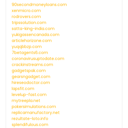
90secondmoneyloans.com
xenmicro.com
rodrovers.com
tripssolution.com
satta-king-india.com
yukigassencanada.com
articlehorizone.com
yuqqbbzp.com
7betagents6.com
coronavirusuptodate.com
crackinstreams.com
gadgetspak.com
gearsngadget.com
hireseodoctor.com
lapsfit.com
levelup-fast.com
mytreepla.net
pokersimulations.com
replicamanufactory.net
rezultate-loto.info
splendifulous.com