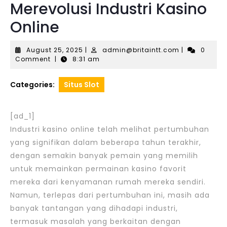
Merevolusi Industri Kasino
Online
August
admin@brita
August 25, 2025
|
admin@britaintt.com
|
0
25,
Comment
|
8:31 am
2025
Categories:
Situs Slot
[ad_1]
Industri kasino online telah melihat pertumbuhan
yang signifikan dalam beberapa tahun terakhir,
dengan semakin banyak pemain yang memilih
untuk memainkan permainan kasino favorit
mereka dari kenyamanan rumah mereka sendiri.
Namun, terlepas dari pertumbuhan ini, masih ada
banyak tantangan yang dihadapi industri,
termasuk masalah yang berkaitan dengan