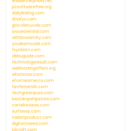
lewisenterprises.net
pcsoftwarefree.org
dailylinking.com
dnafyx.com
giocolenuvole.com
iyouessential.com
withloveamity.com
youlearncode.com
fxyatirim.com
abbuguide.com
technologyresult.com
webhostingoffers.org
whatszow.com
ehomeamerca.com
techintendo.com
techgreenpure.com
bestdropshipstore.com
cartelreviews.com
surfsway.com
nailartproduct.com
digitactseed.com
lvlcraft.com