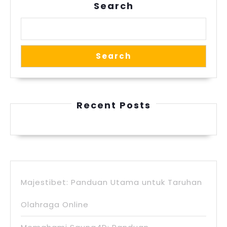
Search
Search
Recent Posts
Majestibet: Panduan Utama untuk Taruhan
Olahraga Online