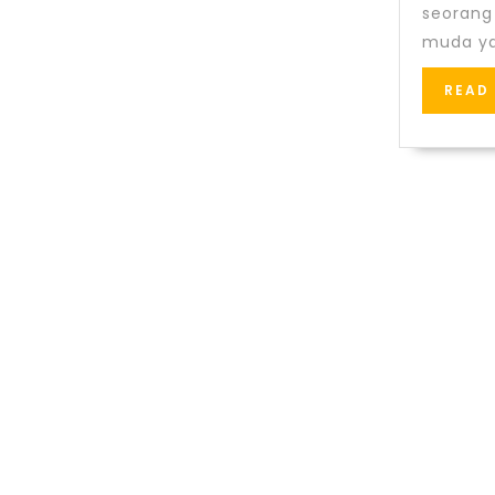
seora
muda y
READ