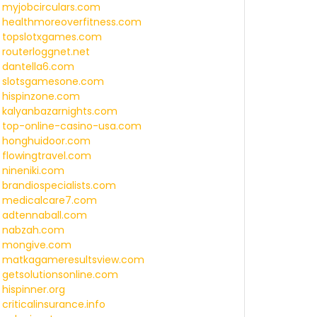
myjobcirculars.com
healthmoreoverfitness.com
topslotxgames.com
routerloggnet.net
dantella6.com
slotsgamesone.com
hispinzone.com
kalyanbazarnights.com
top-online-casino-usa.com
honghuidoor.com
flowingtravel.com
nineniki.com
brandiospecialists.com
medicalcare7.com
adtennaball.com
nabzah.com
mongive.com
matkagameresultsview.com
getsolutionsonline.com
hispinner.org
criticalinsurance.info