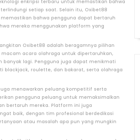
knologi enkripsi terbaru untuk memastikan bahwa
lindungi setiap saat. Selain itu, Oxibet88
ait, memastikan bahwa pengguna dapat bertaruh
bahwa mereka menggunakan platform yang
ebangkitan Oxibet88 adalah beragamnya pilihan
i macam acara olahraga untuk dipertaruhkan,
dan banyak lagi. Pengguna juga dapat menikmati
 blackjack, roulette, dan bakarat, serta olahraga
 juga menawarkan peluang kompetitif serta
erikan pengguna peluang untuk memaksimalkan
bertaruh mereka. Platform ini juga
at baik, dengan tim profesional berdedikasi
tanyaan atau masalah apa pun yang mungkin