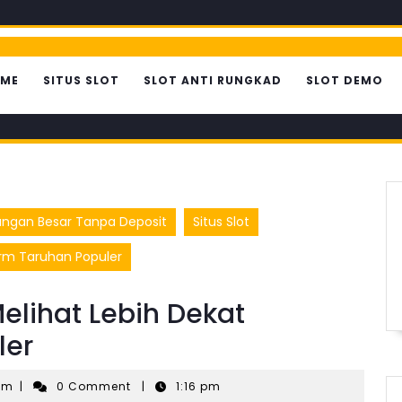
ME
SITUS SLOT
SLOT ANTI RUNGKAD
SLOT DEMO
angan Besar Tanpa Deposit
Situs Slot
orm Taruhan Populer
elihat Lebih Dekat
ler
admin@britaintt.com
om
|
0 Comment
|
1:16 pm