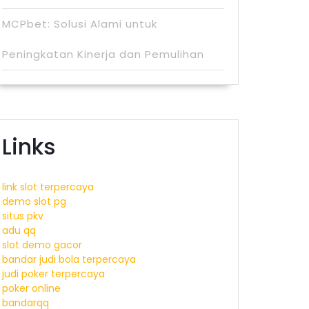
MCPbet: Solusi Alami untuk
Peningkatan Kinerja dan Pemulihan
Links
link slot terpercaya
demo slot pg
situs pkv
adu qq
slot demo gacor
bandar judi bola terpercaya
judi poker terpercaya
poker online
bandarqq