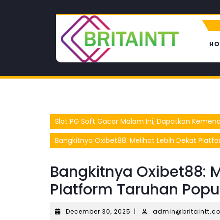
Skip
to
content
HO
Slot PG Soft Gacor Malam Ini, Dapatkan Kemen
Bangkitnya Oxibet88: Melihat Lebih Dekat Platf
Bangkitnya Oxibet88: M
Platform Taruhan Popu
December
December 30, 2025
|
admin@britaintt.c
30,