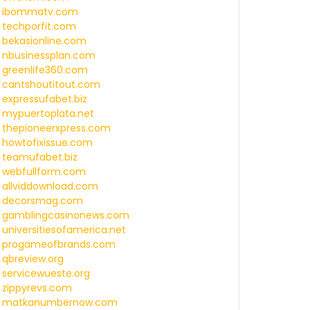
ibommatv.com
techporfit.com
bekasionline.com
nbusinessplan.com
greenlife360.com
cantshoutitout.com
:
expressufabet.biz
mypuertoplata.net
thepioneerxpress.com
howtofixissue.com
teamufabet.biz
webfullform.com
allviddownload.com
decorsmag.com
gamblingcasinonews.com
universitiesofamerica.net
progameofbrands.com
qbreview.org
servicewueste.org
zippyrevs.com
matkanumbernow.com