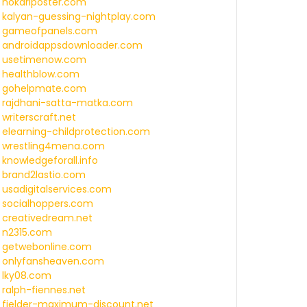
nokariposter.com
kalyan-guessing-nightplay.com
gameofpanels.com
androidappsdownloader.com
usetimenow.com
healthblow.com
gohelpmate.com
rajdhani-satta-matka.com
writerscraft.net
elearning-childprotection.com
wrestling4mena.com
knowledgeforall.info
brand2lastio.com
usadigitalservices.com
socialhoppers.com
creativedream.net
n2315.com
getwebonline.com
onlyfansheaven.com
lky08.com
ralph-fiennes.net
fielder-maximum-discount.net