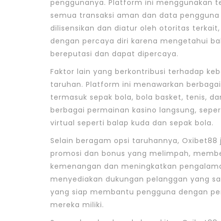
penggunanya. Platform ini menggunakan te
semua transaksi aman dan data pengguna ter
dilisensikan dan diatur oleh otoritas terk
dengan percaya diri karena mengetahui 
bereputasi dan dapat dipercaya.
Faktor lain yang berkontribusi terhadap k
taruhan. Platform ini menawarkan berbaga
termasuk sepak bola, bola basket, tenis, 
berbagai permainan kasino langsung, seperti
virtual seperti balap kuda dan sepak bola.
Selain beragam opsi taruhannya, Oxibet88
promosi dan bonus yang melimpah, memb
kemenangan dan meningkatkan pengalaman 
menyediakan dukungan pelanggan yang sang
yang siap membantu pengguna dengan per
mereka miliki.