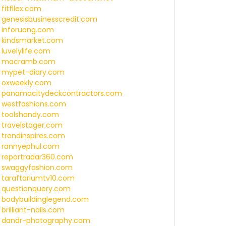
fitfllex.com
genesisbusinesscredit.com
inforuang.com
kindsmarket.com
luvelylife.com
macramb.com
mypet-diary.com
oxweekly.com
panamacitydeckcontractors.com
westfashions.com
toolshandy.com
travelstager.com
trendinspires.com
rannyephul.com
reportradar360.com
swaggyfashion.com
taraftariumtv10.com
questionquery.com
bodybuildinglegend.com
brilliant-nails.com
dandr-photography.com