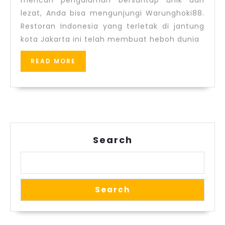
di
lezat, Anda bisa mengunjungi Warunghoki88.
Balik
Restoran Indonesia yang terletak di jantung
kota Jakarta ini telah membuat heboh dunia
Warungh
READ
READ MORE
MORE
Search
Search