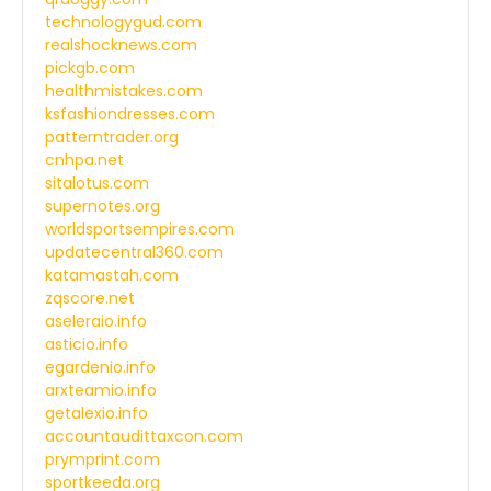
technologygud.com
realshocknews.com
pickgb.com
healthmistakes.com
ksfashiondresses.com
patterntrader.org
cnhpa.net
sitalotus.com
supernotes.org
worldsportsempires.com
updatecentral360.com
katamastah.com
zqscore.net
aseleraio.info
asticio.info
egardenio.info
arxteamio.info
getalexio.info
accountaudittaxcon.com
prymprint.com
sportkeeda.org