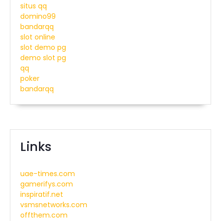
situs qq
domino99
bandarqq
slot online
slot demo pg
demo slot pg
qq
poker
bandarqq
Links
uae-times.com
gamerifys.com
inspiratif.net
vsmsnetworks.com
offthem.com