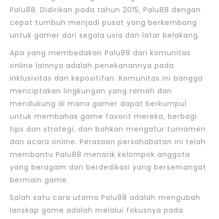
Palu88. Didirikan pada tahun 2015, Palu88 dengan
cepat tumbuh menjadi pusat yang berkembang
untuk gamer dari segala usia dan latar belakang.
Apa yang membedakan Palu88 dari komunitas
online lainnya adalah penekanannya pada
inklusivitas dan kepositifan. Komunitas ini bangga
menciptakan lingkungan yang ramah dan
mendukung di mana gamer dapat berkumpul
untuk membahas game favorit mereka, berbagi
tips dan strategi, dan bahkan mengatur turnamen
dan acara online. Perasaan persahabatan ini telah
membantu Palu88 menarik kelompok anggota
yang beragam dan berdedikasi yang bersemangat
bermain game.
Salah satu cara utama Palu88 adalah mengubah
lanskap game adalah melalui fokusnya pada