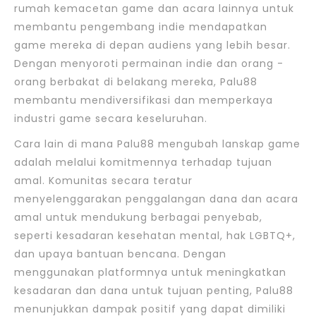
rumah kemacetan game dan acara lainnya untuk
membantu pengembang indie mendapatkan
game mereka di depan audiens yang lebih besar.
Dengan menyoroti permainan indie dan orang -
orang berbakat di belakang mereka, Palu88
membantu mendiversifikasi dan memperkaya
industri game secara keseluruhan.
Cara lain di mana Palu88 mengubah lanskap game
adalah melalui komitmennya terhadap tujuan
amal. Komunitas secara teratur
menyelenggarakan penggalangan dana dan acara
amal untuk mendukung berbagai penyebab,
seperti kesadaran kesehatan mental, hak LGBTQ+,
dan upaya bantuan bencana. Dengan
menggunakan platformnya untuk meningkatkan
kesadaran dan dana untuk tujuan penting, Palu88
menunjukkan dampak positif yang dapat dimiliki