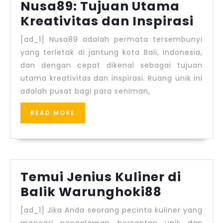
Nusa89: Tujuan Utama
Nus
Kreativitas dan Inspirasi
Tuj
[ad_1] Nusa89 adalah permata tersembunyi
Uta
yang terletak di jantung kota Bali, Indonesia,
Krea
dan dengan cepat dikenal sebagai tujuan
dan
utama kreativitas dan inspirasi. Ruang unik ini
adalah pusat bagi para seniman,
Insp
READ
READ MORE
MORE
Temui Jenius Kuliner di
Temui
Balik Warunghoki88
Jenius
[ad_1] Jika Anda seorang pecinta kuliner yang
Kuliner
mencari pengalaman bersantap unik dan