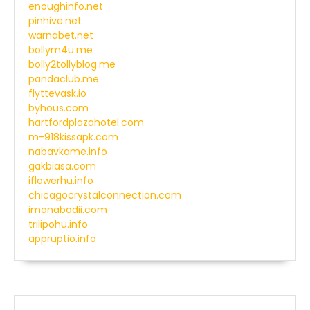
enoughinfo.net
pinhive.net
warnabet.net
bollym4u.me
bolly2tollyblog.me
pandaclub.me
flyttevask.io
byhous.com
hartfordplazahotel.com
m-918kissapk.com
nabavkame.info
gakbiasa.com
iflowerhu.info
chicagocrystalconnection.com
imanabadii.com
trilipohu.info
appruptio.info