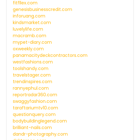
fitfllex.com
genesisbusinesscredit.com
inforuang.com
kindsmarket.com
luvelylife.com
macramb.com
mypet-diary.com
oxweekly.com
panamacitydeckcontractors.com
westfashions.com
toolshandy.com
travelstager.com
trendinspires.com
rannyephul.com
reportradar360.com
swaggyfashion.com
taraftariumtv10.com
questionquery.com
bodybuildinglegend.com
brilliant-nails.com
dandr-photography.com