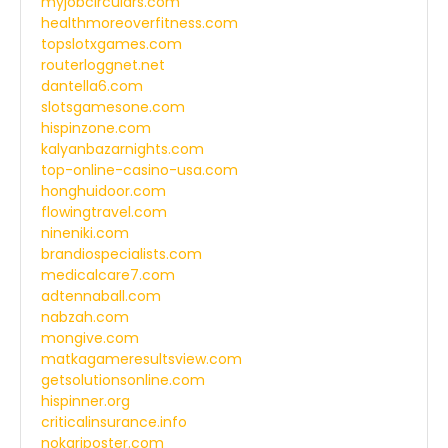
myjobcirculars.com
healthmoreoverfitness.com
topslotxgames.com
routerloggnet.net
dantella6.com
slotsgamesone.com
hispinzone.com
kalyanbazarnights.com
top-online-casino-usa.com
honghuidoor.com
flowingtravel.com
nineniki.com
brandiospecialists.com
medicalcare7.com
adtennaball.com
nabzah.com
mongive.com
matkagameresultsview.com
getsolutionsonline.com
hispinner.org
criticalinsurance.info
nokariposter.com