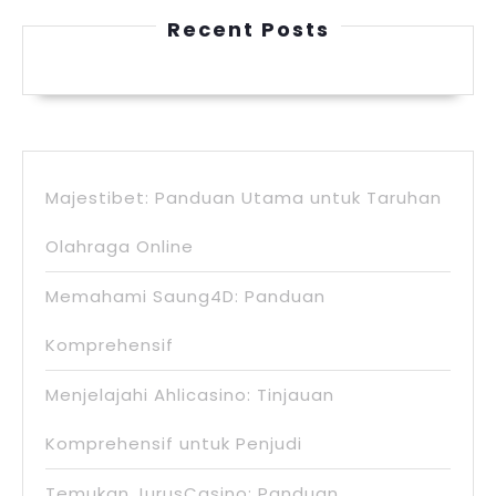
Recent Posts
Majestibet: Panduan Utama untuk Taruhan
Olahraga Online
Memahami Saung4D: Panduan
Komprehensif
Menjelajahi Ahlicasino: Tinjauan
Komprehensif untuk Penjudi
Temukan JurusCasino: Panduan