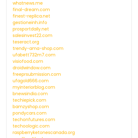
whatnews.me
final-dream.com
finest-replica.net
gestioneinh.info
prosportdaily.net
salesinvest22.com
teseract.org
trendy-ama-shop.com
ufabett732m7.com
visiofood.com
droidwindow.com
freeprsubmission.com
ufagold666.com
myinteriorblog.com
bnewsindia.com
techiepick.com
bamzyshop.com
pondycars.com
techonfutures.com
techoologic.com
raspberryketonescanada.org