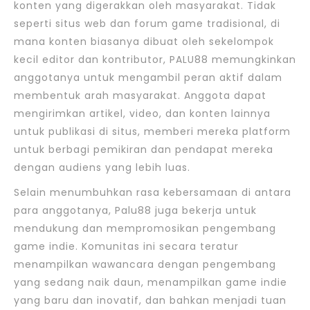
konten yang digerakkan oleh masyarakat. Tidak
seperti situs web dan forum game tradisional, di
mana konten biasanya dibuat oleh sekelompok
kecil editor dan kontributor, PALU88 memungkinkan
anggotanya untuk mengambil peran aktif dalam
membentuk arah masyarakat. Anggota dapat
mengirimkan artikel, video, dan konten lainnya
untuk publikasi di situs, memberi mereka platform
untuk berbagi pemikiran dan pendapat mereka
dengan audiens yang lebih luas.
Selain menumbuhkan rasa kebersamaan di antara
para anggotanya, Palu88 juga bekerja untuk
mendukung dan mempromosikan pengembang
game indie. Komunitas ini secara teratur
menampilkan wawancara dengan pengembang
yang sedang naik daun, menampilkan game indie
yang baru dan inovatif, dan bahkan menjadi tuan