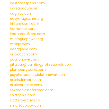
besttimespend.com
careandcure.biz
cogniyo.com
easymagazines.org
hirfanjilasmi.com
hometricks.org
leathercraftpro.com
microgridpower.org
mixiqo.com
needglobe.com
ortocoach.com
passionawe.com
pittsburghpaintingprofessionals.com
plumberryworks.com
psychoterapiawioletanowak.com
quickultimate.com
quirkyquester.com
sexmedicineformen.com
shiftripple.com
slotterpercaya.co
smartcoolbox.com