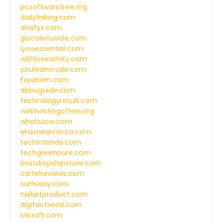
pcsoftwarefree.org
dailylinking.com
dnafyx.com
giocolenuvole.com
iyouessential.com
withloveamity.com
youlearncode.com
fxyatirim.com
abbuguide.com
technologyresult.com
webhostingoffers.org
whatszow.com
ehomeamerca.com
techintendo.com
techgreenpure.com
bestdropshipstore.com
cartelreviews.com
surfsway.com
nailartproduct.com
digitactseed.com
lvlcraft.com