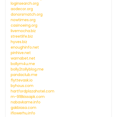
loginsearch.org
aodecor.org
donorsmatch.org
nowtimes.org
casinoeing.org
livemocha.biz
streetlife.biz
hyves.biz
enoughinfo.net
pinhive.net
warnabet.net
bollym4u.me
bolly2tollyblog.me
pandaclub.me
flyttevask.io
byhous.com
hartfordplazahotel.com
m-918kissapk.com
nabavkame.info
gakbiasa.com
iflowerhu.info