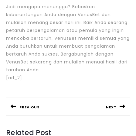
Jadi mengapa menunggu? Bebaskan
keberuntungan Anda dengan VenusBet dan
mulailah menang besar hari ini. Baik Anda seorang
petaruh berpengalaman atau pemula yang ingin
mencoba bertaruh, VenusBet memiliki semua yang
Anda butuhkan untuk membuat pengalaman
bertaruh Anda sukses. Bergabunglah dengan
VenusBet sekarang dan mulailah menuai hasil dari
taruhan Anda.
[ad_2]
Post
navigation
PREVIOUS
NEXT
Previous
Next
post:
post:
Related Post