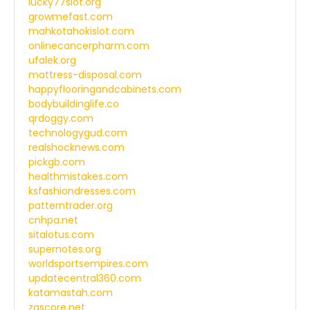
lucky77slot.org
growmefast.com
mahkotahokislot.com
onlinecancerpharm.com
ufalek.org
mattress-disposal.com
happyflooringandcabinets.com
bodybuildinglife.co
qrdoggy.com
technologygud.com
realshocknews.com
pickgb.com
healthmistakes.com
ksfashiondresses.com
patterntrader.org
cnhpa.net
sitalotus.com
supernotes.org
worldsportsempires.com
updatecentral360.com
katamastah.com
zqscore.net