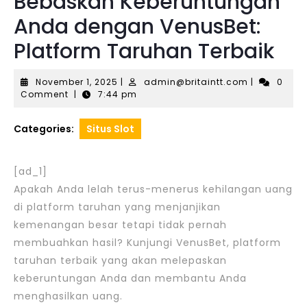
Bebaskan Keberuntungan
Anda dengan VenusBet:
Platform Taruhan Terbaik
November
admin@brit
November 1, 2025
|
admin@britaintt.com
|
0
1,
Comment
|
7:44 pm
2025
Categories:
Situs Slot
[ad_1]
Apakah Anda lelah terus-menerus kehilangan uang
di platform taruhan yang menjanjikan
kemenangan besar tetapi tidak pernah
membuahkan hasil? Kunjungi VenusBet, platform
taruhan terbaik yang akan melepaskan
keberuntungan Anda dan membantu Anda
menghasilkan uang.