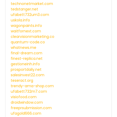
technonetmarket.com
tedstanger.net
ufabett732um3.com
uskola.info
wagonpaints.info
waitfornext.com
clearvisionmarketing.co
quantum-code.co
whatnews.me
final-dream.com
finest-replica.net
gestioneinh.info
prosportdaily.net
salesinvest22.com
teseract.org
trendy-ama-shop.com
ufabett732m7.com
visiofood.com
droidwindow.com
freeprsubmission.com
ufagold666.com