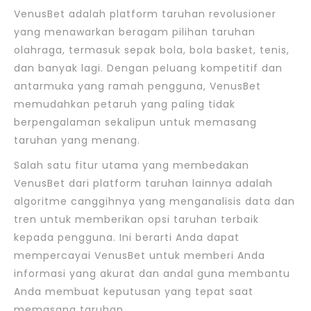
VenusBet adalah platform taruhan revolusioner
yang menawarkan beragam pilihan taruhan
olahraga, termasuk sepak bola, bola basket, tenis,
dan banyak lagi. Dengan peluang kompetitif dan
antarmuka yang ramah pengguna, VenusBet
memudahkan petaruh yang paling tidak
berpengalaman sekalipun untuk memasang
taruhan yang menang.
Salah satu fitur utama yang membedakan
VenusBet dari platform taruhan lainnya adalah
algoritme canggihnya yang menganalisis data dan
tren untuk memberikan opsi taruhan terbaik
kepada pengguna. Ini berarti Anda dapat
mempercayai VenusBet untuk memberi Anda
informasi yang akurat dan andal guna membantu
Anda membuat keputusan yang tepat saat
memasang taruhan.