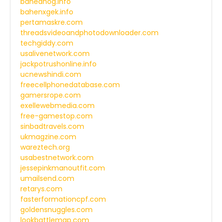
bahednog.info
bahenxgek.info
pertamaskre.com
threadsvideoandphotodownloader.com
techgiddy.com
usalivenetwork.com
jackpotrushonline.info
ucnewshindi.com
freecellphonedatabase.com
gamersrope.com
exellewebmedia.com
free-gamestop.com
sinbadtravels.com
ukmagzine.com
wareztech.org
usabestnetwork.com
jessepinkmanoutfit.com
umailsend.com
retarys.com
fasterformationcpf.com
goldensnuggles.com
lookbattlemap.com