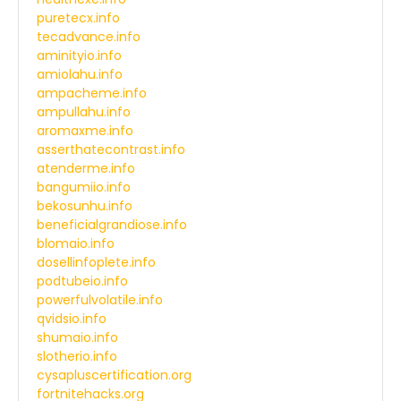
puretecx.info
tecadvance.info
aminityio.info
amiolahu.info
ampacheme.info
ampullahu.info
aromaxme.info
asserthatecontrast.info
atenderme.info
bangumiio.info
bekosunhu.info
beneficialgrandiose.info
blomaio.info
dosellinfoplete.info
podtubeio.info
powerfulvolatile.info
qvidsio.info
shumaio.info
slotherio.info
cysapluscertification.org
fortnitehacks.org