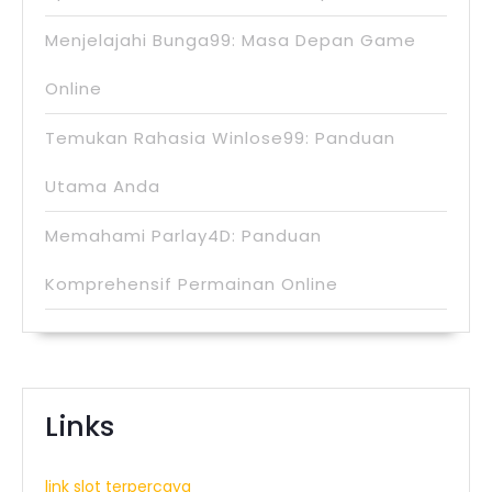
Menjelajahi Bunga99: Masa Depan Game
Online
Temukan Rahasia Winlose99: Panduan
Utama Anda
Memahami Parlay4D: Panduan
Komprehensif Permainan Online
Links
link slot terpercaya