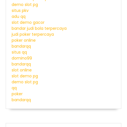
demo slot pg
situs pkv
adu qq
slot demo gacor
bandar judi bola terpercaya
judi poker terpercaya
poker online
bandarqq
situs qq
domino99
bandarqq
slot online
slot demo pg
demo slot pg
qq
poker
bandarqq