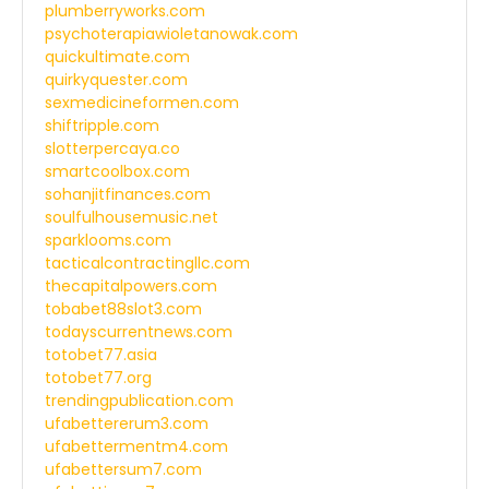
plumberryworks.com
psychoterapiawioletanowak.com
quickultimate.com
quirkyquester.com
sexmedicineformen.com
shiftripple.com
slotterpercaya.co
smartcoolbox.com
sohanjitfinances.com
soulfulhousemusic.net
sparklooms.com
tacticalcontractingllc.com
thecapitalpowers.com
tobabet88slot3.com
todayscurrentnews.com
totobet77.asia
totobet77.org
trendingpublication.com
ufabettererum3.com
ufabettermentm4.com
ufabettersum7.com