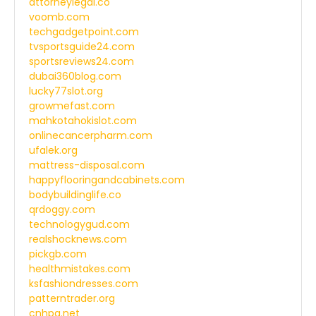
attorneylegal.co
voomb.com
techgadgetpoint.com
tvsportsguide24.com
sportsreviews24.com
dubai360blog.com
lucky77slot.org
growmefast.com
mahkotahokislot.com
onlinecancerpharm.com
ufalek.org
mattress-disposal.com
happyflooringandcabinets.com
bodybuildinglife.co
qrdoggy.com
technologygud.com
realshocknews.com
pickgb.com
healthmistakes.com
ksfashiondresses.com
patterntrader.org
cnhpa.net