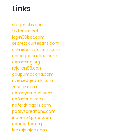
Links
stagehubs.com
1x2forum.net
login99bet.com
secretcourtesans.com
onlinebahisforum1.com
chicagoheadline.com
camming.org
rajalion88.com
goupuntacana.com
riversedgepark.com
zaseez.com
catchycrunch.com
nofaphub.com
nefertitingalls.com
patsyscreations.com
income4proof.com
educaritas.org
lensajelajah.com