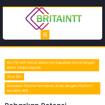
Skip
to
content
Open
Button
Slot PG Soft Gacor Malam Ini, Dapatkan Kemenangan
Besar Tanpa Deposit
Situs Slot
Bebaskan Potensi Permainan Anda dengan Platform
Mutakhir BK8