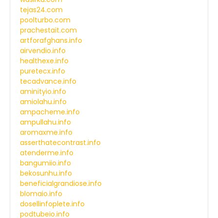
tejas24.com
poolturbo.com
prachestait.com
artforafghans.info
airvendio.info
healthexe.info
puretecx.info
tecadvance.info
aminityio.info
amiolahu.info
ampacheme.info
ampullahu.info
aromaxme.info
asserthatecontrast.info
atenderme.info
bangumiio.info
bekosunhu.info
beneficialgrandiose.info
blomaio.info
dosellinfoplete.info
podtubeio.info