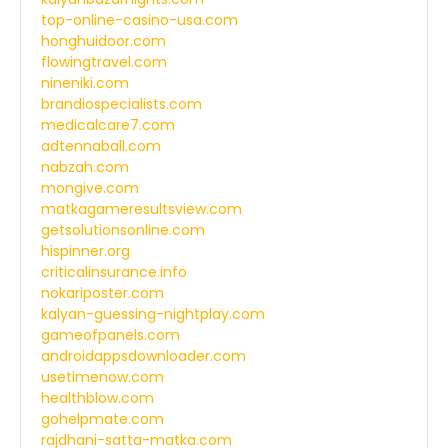
top-online-casino-usa.com
honghuidoor.com
flowingtravel.com
nineniki.com
brandiospecialists.com
medicalcare7.com
adtennaball.com
nabzah.com
mongive.com
matkagameresultsview.com
getsolutionsonline.com
hispinner.org
criticalinsurance.info
nokariposter.com
kalyan-guessing-nightplay.com
gameofpanels.com
androidappsdownloader.com
usetimenow.com
healthblow.com
gohelpmate.com
rajdhani-satta-matka.com