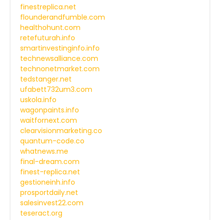
finestreplica.net
flounderandfumble.com
healthohunt.com
retefuturah.info
smartinvestinginfo.info
technewsalliance.com
technonetmarket.com
tedstanger.net
ufabett732um3.com
uskola.info
wagonpaints.info
waitfornext.com
clearvisionmarketing.co
quantum-code.co
whatnews.me
final-dream.com
finest-replica.net
gestioneinh.info
prosportdaily.net
salesinvest22.com
teseract.org