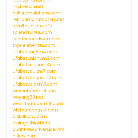
levelup-fast.com
mytreepla.net
pokersimulations.com
replicamanufactory.net
rezultate-loto.info
splendifulous.com
sportsrecords4u.com
topceleberites.com
ufabetting8m4.com
ufabetunionum3.com
ufabetvalueum3.com
ufabetvaultm7.com
ufabetvillageum7.com
ufabetvoicem3.com
waveufabetm4.com
wayang88.net
websiteufabetm4.com
whiteufabetm4.com
anikalappy.com
dininghelsinki.info
duanfrescariverside.info
etilerx.com