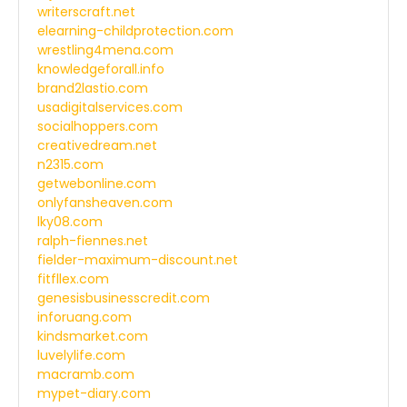
writerscraft.net
elearning-childprotection.com
wrestling4mena.com
knowledgeforall.info
brand2lastio.com
usadigitalservices.com
socialhoppers.com
creativedream.net
n2315.com
getwebonline.com
onlyfansheaven.com
lky08.com
ralph-fiennes.net
fielder-maximum-discount.net
fitfllex.com
genesisbusinesscredit.com
inforuang.com
kindsmarket.com
luvelylife.com
macramb.com
mypet-diary.com