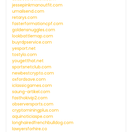
jessepinkmanoutfit.com
umailsend.com
retarys.com
fasterformationcpf.com
goldensnuggles.com
lookbattlemap.com
buyrdpservice.com
yesport.net
tostylo.com
yougetthat.net
sportsnetclub.com
newbestcrypto.com
oxfordsave.com
iclassicgames.com
saung-artikel.com
fasthokivip2.com
observersports.com
cryptominingplus.com
aquinoticiaspe.com
longhairedfrenchbulldog.com
lawyersforhire.co