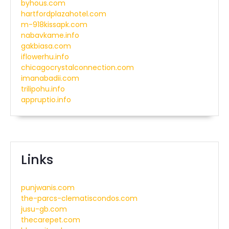
byhous.com
hartfordplazahotel.com
m-918kissapk.com
nabavkame.info
gakbiasa.com
iflowerhu.info
chicagocrystalconnection.com
imanabadii.com
trilipohu.info
appruptio.info
Links
punjwanis.com
the-parcs-clematiscondos.com
jusu-gb.com
thecarepet.com