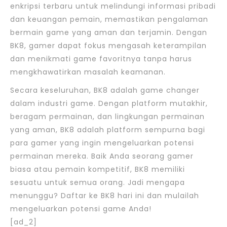
enkripsi terbaru untuk melindungi informasi pribadi
dan keuangan pemain, memastikan pengalaman
bermain game yang aman dan terjamin. Dengan
BK8, gamer dapat fokus mengasah keterampilan
dan menikmati game favoritnya tanpa harus
mengkhawatirkan masalah keamanan.
Secara keseluruhan, BK8 adalah game changer
dalam industri game. Dengan platform mutakhir,
beragam permainan, dan lingkungan permainan
yang aman, BK8 adalah platform sempurna bagi
para gamer yang ingin mengeluarkan potensi
permainan mereka. Baik Anda seorang gamer
biasa atau pemain kompetitif, BK8 memiliki
sesuatu untuk semua orang. Jadi mengapa
menunggu? Daftar ke BK8 hari ini dan mulailah
mengeluarkan potensi game Anda!
[ad_2]