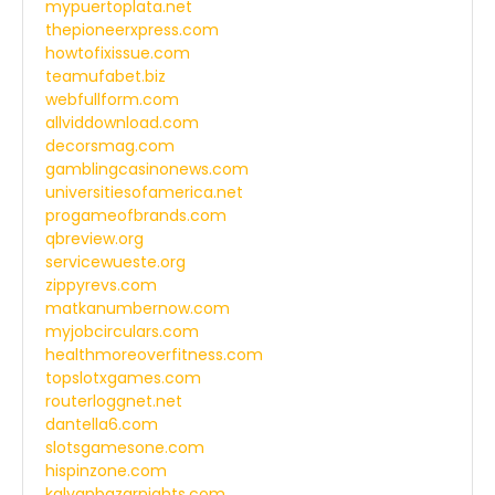
mypuertoplata.net
thepioneerxpress.com
howtofixissue.com
teamufabet.biz
webfullform.com
allviddownload.com
decorsmag.com
gamblingcasinonews.com
universitiesofamerica.net
progameofbrands.com
qbreview.org
servicewueste.org
zippyrevs.com
matkanumbernow.com
myjobcirculars.com
healthmoreoverfitness.com
topslotxgames.com
routerloggnet.net
dantella6.com
slotsgamesone.com
hispinzone.com
kalyanbazarnights.com