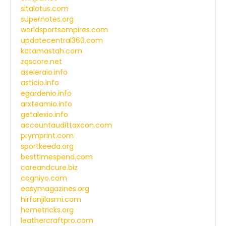
sitalotus.com
supernotes.org
worldsportsempires.com
updatecentral360.com
katamastah.com
zqscore.net
aseleraio.info
asticio.info
egardenio.info
arxteamio.info
getalexio.info
accountaudittaxcon.com
prymprint.com
sportkeeda.org
besttimespend.com
careandcure.biz
cogniyo.com
easymagazines.org
hirfanjilasmi.com
hometricks.org
leathercraftpro.com