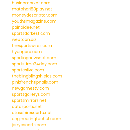
businemarket.com
matahari88play.net
moneydescriptor.com
youthsmagazine.com
painaidee.net
sportsdarkest.com
webtoon.biz
thesportswires.com
hyungpro.com
sportingnewsnet.com
sportstime24day.com
sporteslive.com
theblingblingshields.com
pinkfrenchtipnails.com
newgamestv.com
sportsgallerys.com
sportsmirrors.net
datasports.net
atasehirescortu.net
engineeringtechub.com
jerryescorts.com