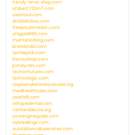
trendy-ama-shop.com
ufabett732m7.com
visiofood.com
droidwindow.com
freeprsubmission.com
ufagold666.com
myinteriorblog.com
bnewsindia.com
techiepick.com
bamzyshop.com
pondycars.com
techonfutures.com
techoologic.com
raspberryketonescanada.org
medihealthrules.com
usathrill.com
vshapedental.com
canfandalucia.org
yourengineguide.com
nybreakings.com
outstationcabsservices.com