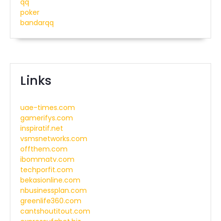
qq
poker
bandarqq
Links
uae-times.com
gamerifys.com
inspiratif.net
vsmsnetworks.com
offthem.com
ibommatv.com
techporfit.com
bekasionline.com
nbusinessplan.com
greenlife360.com
cantshoutitout.com