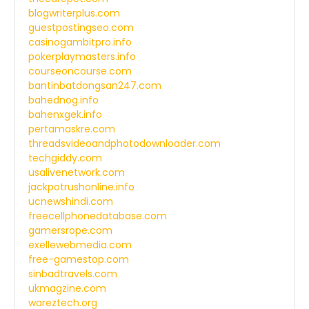
blogwriterplus.com
guestpostingseo.com
casinogambitpro.info
pokerplaymasters.info
courseoncourse.com
bantinbatdongsan247.com
bahednog.info
bahenxgek.info
pertamaskre.com
threadsvideoandphotodownloader.com
techgiddy.com
usalivenetwork.com
jackpotrushonline.info
ucnewshindi.com
freecellphonedatabase.com
gamersrope.com
exellewebmedia.com
free-gamestop.com
sinbadtravels.com
ukmagzine.com
wareztech.org