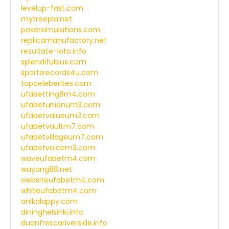
levelup-fast.com
mytreepla.net
pokersimulations.com
replicamanufactory.net
rezultate-loto.info
splendifulous.com
sportsrecords4u.com
topceleberites.com
ufabetting8m4.com
ufabetunionum3.com
ufabetvalueum3.com
ufabetvaultm7.com
ufabetvillageum7.com
ufabetvoicem3.com
waveufabetm4.com
wayang88.net
websiteufabetm4.com
whiteufabetm4.com
anikalappy.com
dininghelsinki.info
duanfrescariverside.info