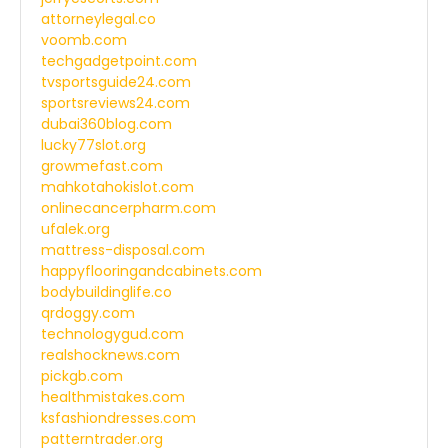
attorneylegal.co
voomb.com
techgadgetpoint.com
tvsportsguide24.com
sportsreviews24.com
dubai360blog.com
lucky77slot.org
growmefast.com
mahkotahokislot.com
onlinecancerpharm.com
ufalek.org
mattress-disposal.com
happyflooringandcabinets.com
bodybuildinglife.co
qrdoggy.com
technologygud.com
realshocknews.com
pickgb.com
healthmistakes.com
ksfashiondresses.com
patterntrader.org