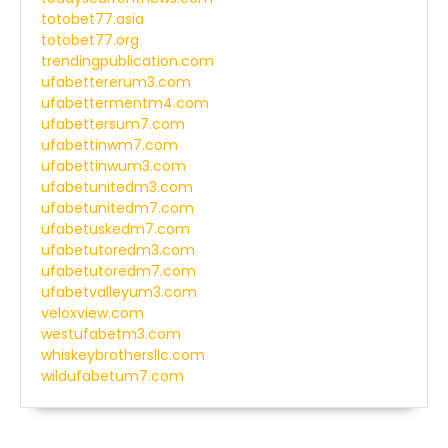
totobet77.asia
totobet77.org
trendingpublication.com
ufabettererum3.com
ufabettermentm4.com
ufabettersum7.com
ufabettinwm7.com
ufabettinwum3.com
ufabetunitedm3.com
ufabetunitedm7.com
ufabetuskedm7.com
ufabetutoredm3.com
ufabetutoredm7.com
ufabetvalleyum3.com
veloxview.com
westufabetm3.com
whiskeybrothersllc.com
wildufabetum7.com