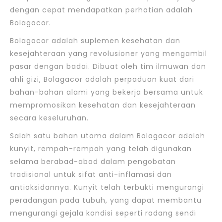
dengan cepat mendapatkan perhatian adalah
Bolagacor.
Bolagacor adalah suplemen kesehatan dan
kesejahteraan yang revolusioner yang mengambil
pasar dengan badai. Dibuat oleh tim ilmuwan dan
ahli gizi, Bolagacor adalah perpaduan kuat dari
bahan-bahan alami yang bekerja bersama untuk
mempromosikan kesehatan dan kesejahteraan
secara keseluruhan.
Salah satu bahan utama dalam Bolagacor adalah
kunyit, rempah-rempah yang telah digunakan
selama berabad-abad dalam pengobatan
tradisional untuk sifat anti-inflamasi dan
antioksidannya. Kunyit telah terbukti mengurangi
peradangan pada tubuh, yang dapat membantu
mengurangi gejala kondisi seperti radang sendi