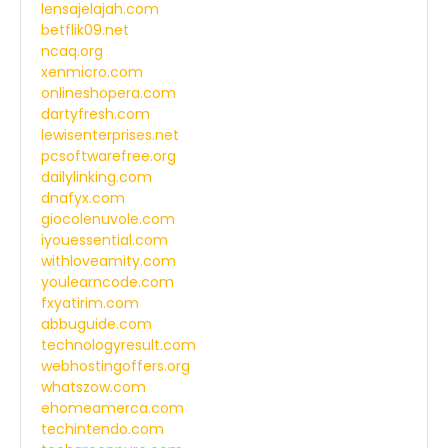
lensajelajah.com
betflik09.net
ncaq.org
xenmicro.com
onlineshopera.com
dartyfresh.com
lewisenterprises.net
pcsoftwarefree.org
dailylinking.com
dnafyx.com
giocolenuvole.com
iyouessential.com
withloveamity.com
youlearncode.com
fxyatirim.com
abbuguide.com
technologyresult.com
webhostingoffers.org
whatszow.com
ehomeamerca.com
techintendo.com