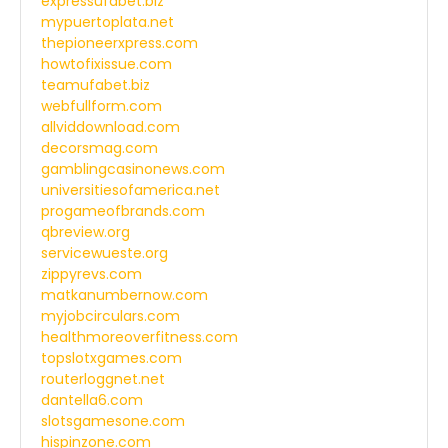
expressufabet.biz
mypuertoplata.net
thepioneerxpress.com
howtofixissue.com
teamufabet.biz
webfullform.com
allviddownload.com
decorsmag.com
gamblingcasinonews.com
universitiesofamerica.net
progameofbrands.com
qbreview.org
servicewueste.org
zippyrevs.com
matkanumbernow.com
myjobcirculars.com
healthmoreoverfitness.com
topslotxgames.com
routerloggnet.net
dantella6.com
slotsgamesone.com
hispinzone.com