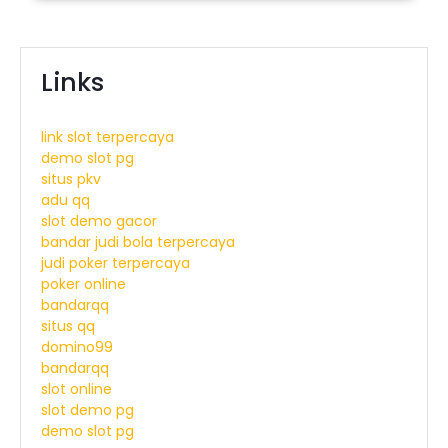
Links
link slot terpercaya
demo slot pg
situs pkv
adu qq
slot demo gacor
bandar judi bola terpercaya
judi poker terpercaya
poker online
bandarqq
situs qq
domino99
bandarqq
slot online
slot demo pg
demo slot pg