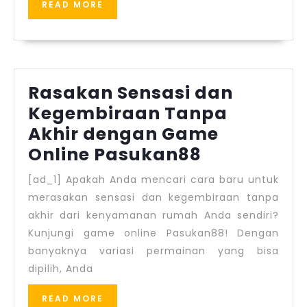
yang
READ
READ MORE
Populer
MORE
Rasakan Sensasi dan
Kegembiraan Tanpa
Akhir dengan Game
Rasakan
Online Pasukan88
Sensasi
[ad_1] Apakah Anda mencari cara baru untuk
dan
merasakan sensasi dan kegembiraan tanpa
Kegembir
akhir dari kenyamanan rumah Anda sendiri?
Tanpa
Kunjungi game online Pasukan88! Dengan
banyaknya variasi permainan yang bisa
Akhir
dipilih, Anda
dengan
Game
READ
READ MORE