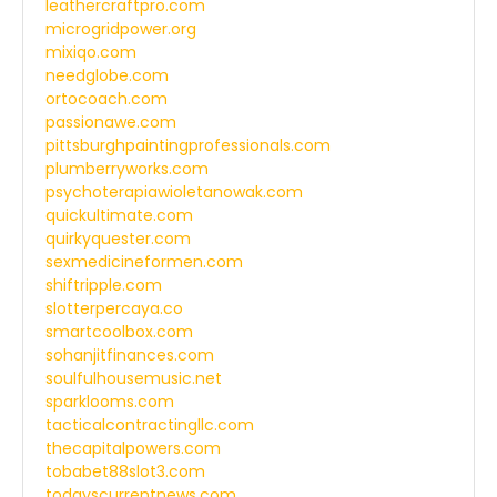
leathercraftpro.com
microgridpower.org
mixiqo.com
needglobe.com
ortocoach.com
passionawe.com
pittsburghpaintingprofessionals.com
plumberryworks.com
psychoterapiawioletanowak.com
quickultimate.com
quirkyquester.com
sexmedicineformen.com
shiftripple.com
slotterpercaya.co
smartcoolbox.com
sohanjitfinances.com
soulfulhousemusic.net
sparklooms.com
tacticalcontractingllc.com
thecapitalpowers.com
tobabet88slot3.com
todayscurrentnews.com