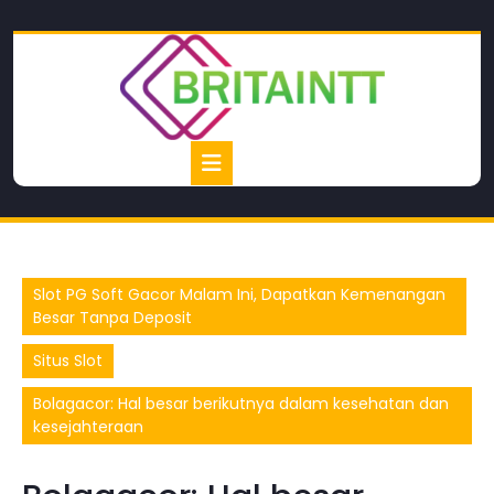
Skip
to
content
Open
Button
Slot PG Soft Gacor Malam Ini, Dapatkan Kemenangan
Besar Tanpa Deposit
Situs Slot
Bolagacor: Hal besar berikutnya dalam kesehatan dan
kesejahteraan