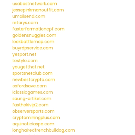
usabestnetwork.com
jessepinkmanoutfit.com
umailsend.com
retarys.com
fasterformationcpf.com
goldensnuggles.com
lookbattlemap.com
buyrdpservice.com
yesport.net
tostylo.com
yougetthat.net
sportsnetclub.com
newbestcrypto.com
oxfordsave.com
iclassicgames.com
saung-artikel.com
fasthokivip2.com
observersports.com
cryptominingplus.com
aquinoticiaspe.com
longhairedfrenchbulldog.com