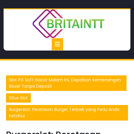
Skip
to
content
Open
Button
Slot PG Soft Gacor Malam Ini, Dapatkan Kemenangan
Besar Tanpa Deposit
Situs Slot
Burgerslot: Peretasan Burger Terbaik yang Perlu Anda
Ketahui