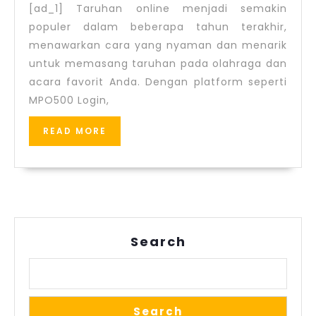
Sensasi
[ad_1] Taruhan online menjadi semakin
Taruhan
populer dalam beberapa tahun terakhir,
Online
menawarkan cara yang nyaman dan menarik
dengan
untuk memasang taruhan pada olahraga dan
acara favorit Anda. Dengan platform seperti
Login
MPO500 Login,
MPO500
READ
READ MORE
MORE
Search
Search