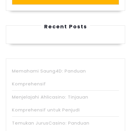
Recent Posts
Memahami Saung4D: Panduan
Komprehensif
Menjelajahi Ahlicasino: Tinjauan
Komprehensif untuk Penjudi
Temukan JurusCasino: Panduan