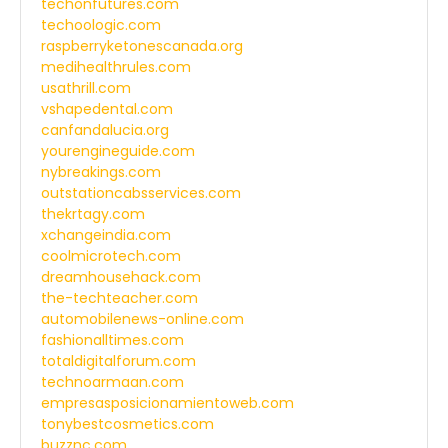
techonfutures.com
techoologic.com
raspberryketonescanada.org
medihealthrules.com
usathrill.com
vshapedental.com
canfandalucia.org
yourengineguide.com
nybreakings.com
outstationcabsservices.com
thekrtagy.com
xchangeindia.com
coolmicrotech.com
dreamhousehack.com
the-techteacher.com
automobilenews-online.com
fashionalltimes.com
totaldigitalforum.com
technoarmaan.com
empresasposicionamientoweb.com
tonybestcosmetics.com
buzznc.com