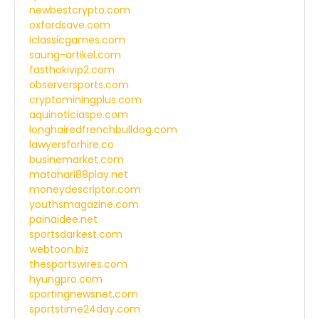
newbestcrypto.com
oxfordsave.com
iclassicgames.com
saung-artikel.com
fasthokivip2.com
observersports.com
cryptominingplus.com
aquinoticiaspe.com
longhairedfrenchbulldog.com
lawyersforhire.co
businemarket.com
matahari88play.net
moneydescriptor.com
youthsmagazine.com
painaidee.net
sportsdarkest.com
webtoon.biz
thesportswires.com
hyungpro.com
sportingnewsnet.com
sportstime24day.com