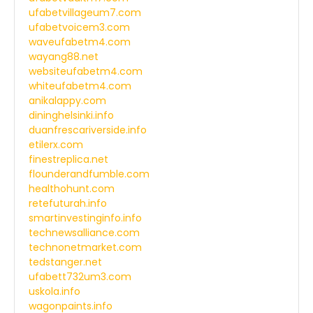
ufabetvillageum7.com
ufabetvoicem3.com
waveufabetm4.com
wayang88.net
websiteufabetm4.com
whiteufabetm4.com
anikalappy.com
dininghelsinki.info
duanfrescariverside.info
etilerx.com
finestreplica.net
flounderandfumble.com
healthohunt.com
retefuturah.info
smartinvestinginfo.info
technewsalliance.com
technonetmarket.com
tedstanger.net
ufabett732um3.com
uskola.info
wagonpaints.info