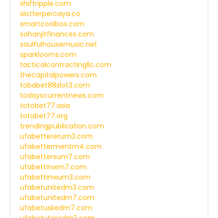
shiftripple.com
slotterpercaya.co
smartcoolbox.com
sohanjitfinances.com
soulfulhousemusic.net
sparklooms.com
tacticalcontractingllc.com
thecapitalpowers.com
tobabet88slot3.com
todayscurrentnews.com
totobet77.asia
totobet77.org
trendingpublication.com
ufabettererum3.com
ufabettermentm4.com
ufabettersum7.com
ufabettinwm7.com
ufabettinwum3.com
ufabetunitedm3.com
ufabetunitedm7.com
ufabetuskedm7.com