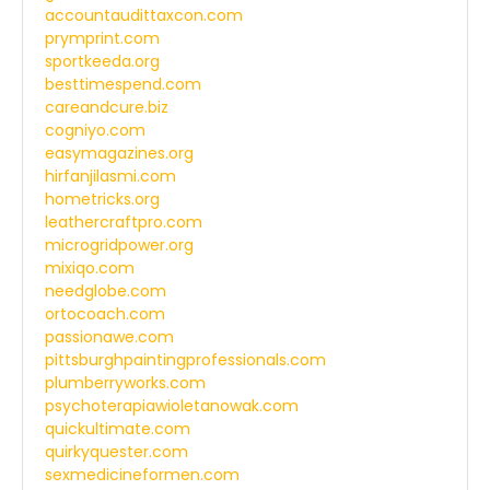
accountaudittaxcon.com
prymprint.com
sportkeeda.org
besttimespend.com
careandcure.biz
cogniyo.com
easymagazines.org
hirfanjilasmi.com
hometricks.org
leathercraftpro.com
microgridpower.org
mixiqo.com
needglobe.com
ortocoach.com
passionawe.com
pittsburghpaintingprofessionals.com
plumberryworks.com
psychoterapiawioletanowak.com
quickultimate.com
quirkyquester.com
sexmedicineformen.com