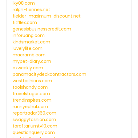
lky08.com
ralph-fiennes.net
fielder-maximum-discount.net
fitfllex.com
genesisbusinesscredit.com
inforuang.com
kindsmarket.com
luvelylife.com
macramb.com
mypet-diary.com
oxweekly.com
panamacitydeckcontractors.com
westfashions.com
toolshandy.com
travelstager.com
trendinspires.com
rannyephul.com
reportradar360.com
swaggyfashion.com
taraftariumtv10.com
questionquery.com