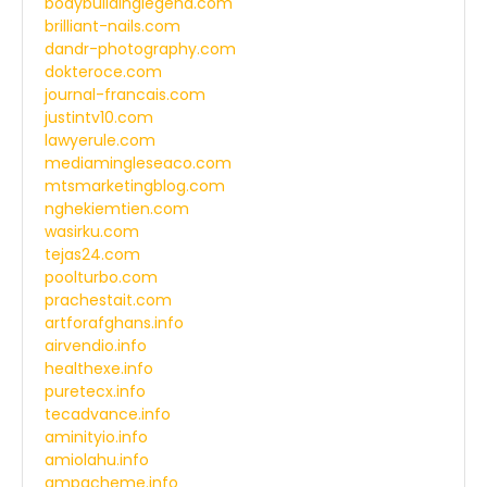
bodybuildinglegend.com
brilliant-nails.com
dandr-photography.com
dokteroce.com
journal-francais.com
justintv10.com
lawyerule.com
mediamingleseaco.com
mtsmarketingblog.com
nghekiemtien.com
wasirku.com
tejas24.com
poolturbo.com
prachestait.com
artforafghans.info
airvendio.info
healthexe.info
puretecx.info
tecadvance.info
aminityio.info
amiolahu.info
ampacheme.info