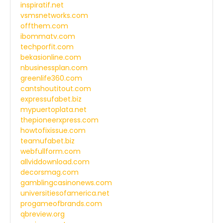
inspiratif.net
vsmsnetworks.com
offthem.com
ibommatv.com
techporfit.com
bekasionline.com
nbusinessplan.com
greenlife360.com
cantshoutitout.com
expressufabet.biz
mypuertoplata.net
thepioneerxpress.com
howtofixissue.com
teamufabet.biz
webfullform.com
allviddownload.com
decorsmag.com
gamblingcasinonews.com
universitiesofamerica.net
progameofbrands.com
qbreview.org