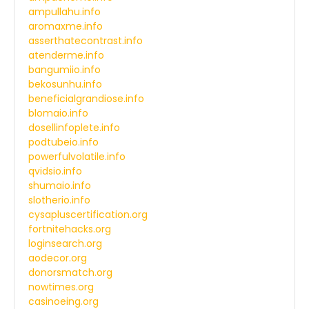
ampullahu.info
aromaxme.info
asserthatecontrast.info
atenderme.info
bangumiio.info
bekosunhu.info
beneficialgrandiose.info
blomaio.info
dosellinfoplete.info
podtubeio.info
powerfulvolatile.info
qvidsio.info
shumaio.info
slotherio.info
cysapluscertification.org
fortnitehacks.org
loginsearch.org
aodecor.org
donorsmatch.org
nowtimes.org
casinoeing.org