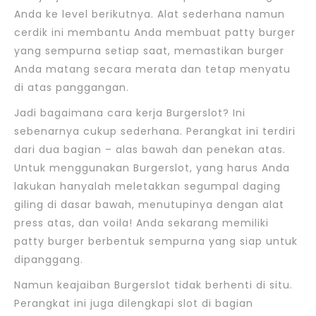
Anda ke level berikutnya. Alat sederhana namun
cerdik ini membantu Anda membuat patty burger
yang sempurna setiap saat, memastikan burger
Anda matang secara merata dan tetap menyatu
di atas panggangan.
Jadi bagaimana cara kerja Burgerslot? Ini
sebenarnya cukup sederhana. Perangkat ini terdiri
dari dua bagian – alas bawah dan penekan atas.
Untuk menggunakan Burgerslot, yang harus Anda
lakukan hanyalah meletakkan segumpal daging
giling di dasar bawah, menutupinya dengan alat
press atas, dan voila! Anda sekarang memiliki
patty burger berbentuk sempurna yang siap untuk
dipanggang.
Namun keajaiban Burgerslot tidak berhenti di situ.
Perangkat ini juga dilengkapi slot di bagian