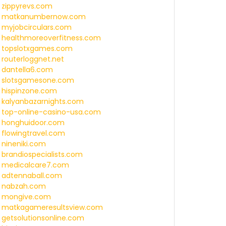
zippyrevs.com
matkanumbernow.com
myjobcirculars.com
healthmoreoverfitness.com
topslotxgames.com
routerloggnet.net
dantella6.com
slotsgamesone.com
hispinzone.com
kalyanbazarnights.com
top-online-casino-usa.com
honghuidoor.com
flowingtravel.com
nineniki.com
brandiospecialists.com
medicalcare7.com
adtennaball.com
nabzah.com
mongive.com
matkagameresultsview.com
getsolutionsonline.com