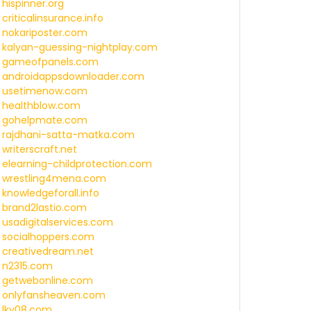
hispinner.org
criticalinsurance.info
nokariposter.com
kalyan-guessing-nightplay.com
gameofpanels.com
androidappsdownloader.com
usetimenow.com
healthblow.com
gohelpmate.com
rajdhani-satta-matka.com
writerscraft.net
elearning-childprotection.com
wrestling4mena.com
knowledgeforall.info
brand2lastio.com
usadigitalservices.com
socialhoppers.com
creativedream.net
n2315.com
getwebonline.com
onlyfansheaven.com
lky08.com