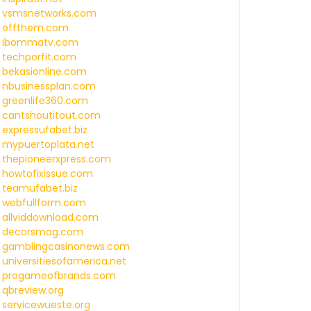
vsmsnetworks.com
offthem.com
a
ibommatv.com
techporfit.com
bekasionline.com
nbusinessplan.com
greenlife360.com
cantshoutitout.com
expressufabet.biz
mypuertoplata.net
thepioneerxpress.com
howtofixissue.com
teamufabet.biz
webfullform.com
allviddownload.com
decorsmag.com
gamblingcasinonews.com
universitiesofamerica.net
progameofbrands.com
qbreview.org
servicewueste.org