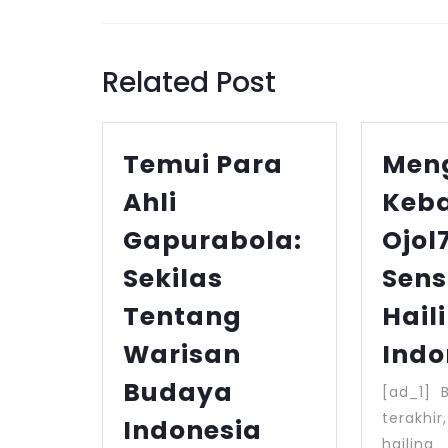
Previous
post:
Related Post
Temui Para
Men
Ahli
Keb
Gapurabola:
Ojol
Sekilas
Sens
Tentang
Hail
Warisan
Indo
Budaya
[ad_1] 
Temui
terakhir
Indonesia
hailin