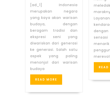
Para
[ad_1] Indonesia
mele
Ahli
merupakan negara
marak
Gapurabola:
yang kaya akan warisan
Layan
Sekilas
budaya, dengan
kendar
Tentang
beragam tradisi dan
dengan
Warisan
ekspresi seni yang
sensasi
diwariskan dari generasi
Budaya
mena
ke generasi. Salah satu
peng
Indonesia
aspek yang paling
merevol
menonjol dari warisan
READ
budaya
READ
READ MORE
MORE