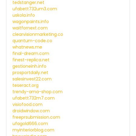
tedstanger.net
ufabett732um3.com
uskola.info
wagonpaints.info
waitfornext.com
clearvisionmarketing.co
quantum-code.co
whatnews.me
final-dream.com
finest-replica.net
gestioneinh.info
prosportdaily.net
salesinvest22.com
teseract.org
trendy-ama-shop.com
ufabett732m7.com
visiofood.com
droidwindow.com
freeprsubmission.com
ufagold666.com
myinteriorblog.com