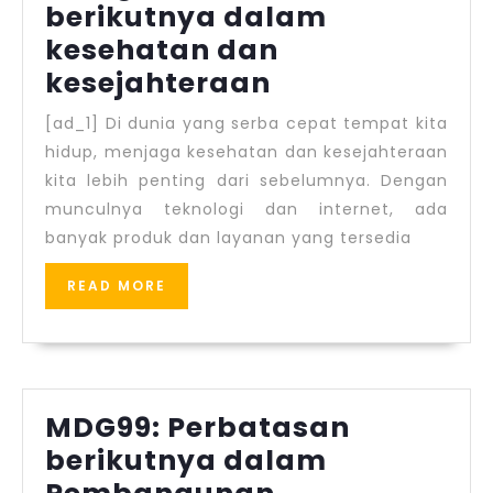
berikutnya dalam
kesehatan dan
Bolagacor:
kesejahteraan
Hal
[ad_1] Di dunia yang serba cepat tempat kita
besar
hidup, menjaga kesehatan dan kesejahteraan
berikutnya
kita lebih penting dari sebelumnya. Dengan
dalam
munculnya teknologi dan internet, ada
banyak produk dan layanan yang tersedia
kesehatan
dan
READ
READ MORE
kesejahteraa
MORE
MDG99: Perbatasan
berikutnya dalam