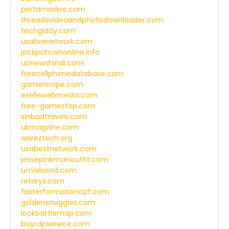
pertamaskre.com
threadsvideoandphotodownloader.com
techgiddy.com
usalivenetwork.com
jackpotrushonline.info
ucnewshindi.com
freecellphonedatabase.com
gamersrope.com
exellewebmedia.com
free-gamestop.com
sinbadtravels.com
ukmagzine.com
wareztech.org
usabestnetwork.com
jessepinkmanoutfit.com
umailsend.com
retarys.com
fasterformationcpf.com
goldensnuggles.com
lookbattlemap.com
buyrdpservice.com