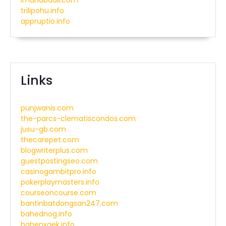
imanabadii.com
trilipohu.info
appruptio.info
Links
punjwanis.com
the-parcs-clematiscondos.com
jusu-gb.com
thecarepet.com
blogwriterplus.com
guestpostingseo.com
casinogambitpro.info
pokerplaymasters.info
courseoncourse.com
bantinbatdongsan247.com
bahednog.info
bahenxgek.info