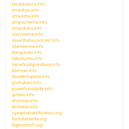
tecadvance.info
aminityio.info
amiolahu.info
ampacheme.info
ampullahu.info
aromaxme.info
asserthatecontrast.info
atenderme.info
bangumiio.info
bekosunhu.info
beneficialgrandiose.info
blomaio.info
dosellinfoplete.info
podtubeio.info
powerfulvolatile.info
qvidsio.info
shumaio.info
slotherio.info
cysapluscertification.org
fortnitehacks.org
loginsearch.org