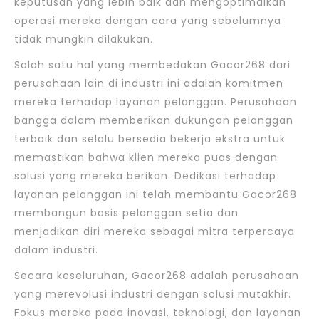
keputusan yang lebih baik dan mengoptimalkan
operasi mereka dengan cara yang sebelumnya
tidak mungkin dilakukan.
Salah satu hal yang membedakan Gacor268 dari
perusahaan lain di industri ini adalah komitmen
mereka terhadap layanan pelanggan. Perusahaan
bangga dalam memberikan dukungan pelanggan
terbaik dan selalu bersedia bekerja ekstra untuk
memastikan bahwa klien mereka puas dengan
solusi yang mereka berikan. Dedikasi terhadap
layanan pelanggan ini telah membantu Gacor268
membangun basis pelanggan setia dan
menjadikan diri mereka sebagai mitra terpercaya
dalam industri.
Secara keseluruhan, Gacor268 adalah perusahaan
yang merevolusi industri dengan solusi mutakhir.
Fokus mereka pada inovasi, teknologi, dan layanan