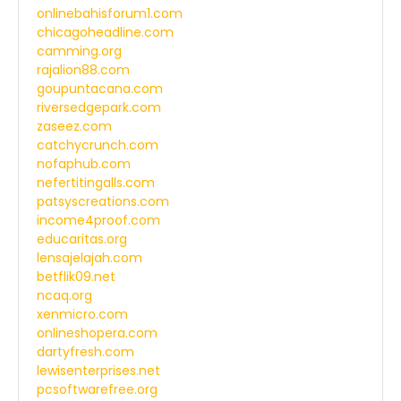
onlinebahisforum1.com
chicagoheadline.com
camming.org
rajalion88.com
goupuntacana.com
riversedgepark.com
zaseez.com
catchycrunch.com
nofaphub.com
nefertitingalls.com
patsyscreations.com
income4proof.com
educaritas.org
lensajelajah.com
betflik09.net
ncaq.org
xenmicro.com
onlineshopera.com
dartyfresh.com
lewisenterprises.net
pcsoftwarefree.org