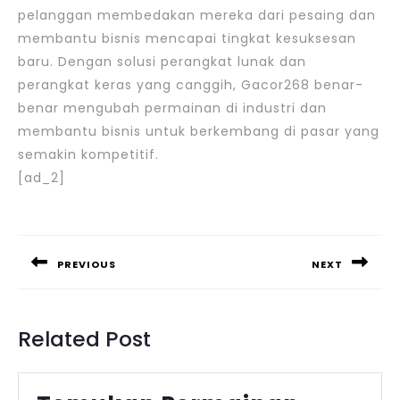
pelanggan membedakan mereka dari pesaing dan
membantu bisnis mencapai tingkat kesuksesan
baru. Dengan solusi perangkat lunak dan
perangkat keras yang canggih, Gacor268 benar-
benar mengubah permainan di industri dan
membantu bisnis untuk berkembang di pasar yang
semakin kompetitif.
[ad_2]
Post
navigation
PREVIOUS
NEXT
Previous
Next
post:
post:
Related Post