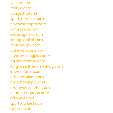
yesport.net
tostylo.com
yougetthat.net
sportsnetclub.com
newbestcrypto.com
oxfordsave.com
iclassicgames.com
saung-artikel.com
fasthokivip2.com
observersports.com
cryptominingplus.com
aquinoticiaspe.com
longhairedfrenchbulldog.com
lawyersforhire.co
businemarket.com
matahari88play.net
moneydescriptor.com
youthsmagazine.com
painaidee.net
sportsdarkest.com
webtoon.biz