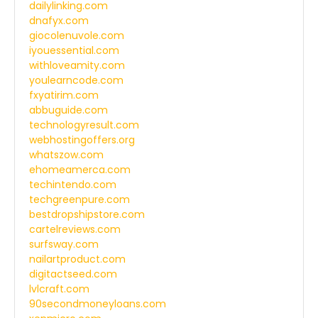
dailylinking.com
dnafyx.com
giocolenuvole.com
iyouessential.com
withloveamity.com
youlearncode.com
fxyatirim.com
abbuguide.com
technologyresult.com
webhostingoffers.org
whatszow.com
ehomeamerca.com
techintendo.com
techgreenpure.com
bestdropshipstore.com
cartelreviews.com
surfsway.com
nailartproduct.com
digitactseed.com
lvlcraft.com
90secondmoneyloans.com