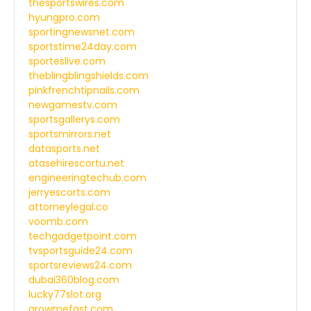
thesportswires.com
hyungpro.com
sportingnewsnet.com
sportstime24day.com
sporteslive.com
theblingblingshields.com
pinkfrenchtipnails.com
newgamestv.com
sportsgallerys.com
sportsmirrors.net
datasports.net
atasehirescortu.net
engineeringtechub.com
jerryescorts.com
attorneylegal.co
voomb.com
techgadgetpoint.com
tvsportsguide24.com
sportsreviews24.com
dubai360blog.com
lucky77slot.org
growmefast.com