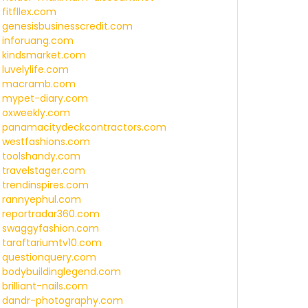
fitfllex.com
genesisbusinesscredit.com
inforuang.com
kindsmarket.com
luvelylife.com
macramb.com
mypet-diary.com
oxweekly.com
panamacitydeckcontractors.com
westfashions.com
toolshandy.com
travelstager.com
trendinspires.com
rannyephul.com
reportradar360.com
swaggyfashion.com
taraftariumtv10.com
questionquery.com
bodybuildinglegend.com
brilliant-nails.com
dandr-photography.com