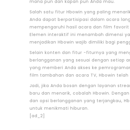
mana pun dan kapan pun Anda mau.
Salah satu fitur Hbowin yang paling menari
Anda dapat berpartisipasi dalam acara lan
mempengaruhi hasil acara dan film favorit 
Elemen interaktif ini menambah dimensi 
menjadikan Hbowin wajib dimiliki bagi pen
Selain konten dan fitur -fiturnya yang me
berlangganan yang sesuai dengan setiap 
yang memberi Anda akses ke pemrograman
film tambahan dan acara TV, Hbowin telah 
Jadi, jika Anda bosan dengan layanan str
baru dan menarik, cobalah Hbowin. Dengan p
dan opsi berlangganan yang terjangkau, Hb
untuk menikmati hiburan.
[ad_2]
Post