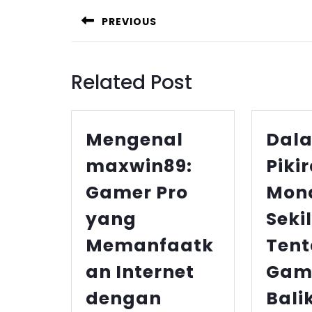
navigation
PREVIOUS
Previous
post:
Related Post
Mengenal
Dal
maxwin89:
Piki
Gamer Pro
Mona
yang
Seki
Memanfaatk
Ten
an Internet
Game
dengan
Bali