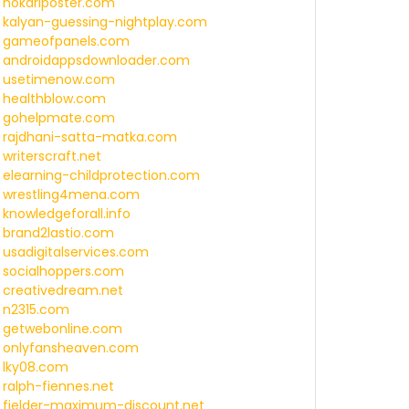
nokariposter.com
kalyan-guessing-nightplay.com
gameofpanels.com
androidappsdownloader.com
usetimenow.com
healthblow.com
gohelpmate.com
rajdhani-satta-matka.com
writerscraft.net
elearning-childprotection.com
wrestling4mena.com
knowledgeforall.info
brand2lastio.com
usadigitalservices.com
socialhoppers.com
creativedream.net
n2315.com
getwebonline.com
onlyfansheaven.com
lky08.com
ralph-fiennes.net
fielder-maximum-discount.net