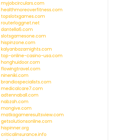
myjobcirculars.com
healthmoreoverfitness.com
topslotxgames.com
routerloggnet.net
dantella6.com
slotsgamesone.com
hispinzone.com
kalyanbazarnights.com
top-online-casino-usa.com
honghuidoor.com
flowingtravel.com
nineniki.com
brandiospecialists.com
medicalcare7.com
adtennaball.com
nabzah.com
mongive.com
matkagameresultsview.com
getsolutionsonline.com
hispinner.org
criticalinsurance.info