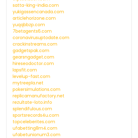
satta-king-india.com
yukigassencanada.com
articlehorizone.com
yuqqbbzp.com
7betagents6.com
coronavirusuptodate.com
crackinstreams.com
gadgetspak.com
gearsngadget.com
hireseodoctor.com
lapsfit.com
levelup-fast.com
mytreepla.net
pokersimulations.com
replicamanufactory.net
rezultate-loto.info
splendifulous.com
sportsrecords4u.com
topceleberites.com
ufabetting8m4.com
ufabetunionum3.com