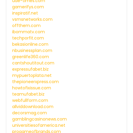
uae-times.com
gamerifys.com
inspiratif.net
vsmsnetworks.com
offthem.com
ibommatv.com
techporfit.com
bekasionline.com
nbusinessplan.com
greenlife360.com
cantshoutitout.com
expressufabet.biz
mypuertoplata.net
thepioneerxpress.com
howtofixissue.com
teamufabet.biz
webfullform.com
allviddownload.com
decorsmag.com
gamblingcasinonews.com
universitiesofamerica.net
progameofbrands.com