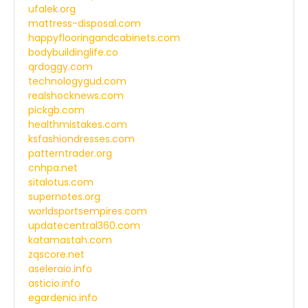
ufalek.org
mattress-disposal.com
happyflooringandcabinets.com
bodybuildinglife.co
qrdoggy.com
technologygud.com
realshocknews.com
pickgb.com
healthmistakes.com
ksfashiondresses.com
patterntrader.org
cnhpa.net
sitalotus.com
supernotes.org
worldsportsempires.com
updatecentral360.com
katamastah.com
zqscore.net
aseleraio.info
asticio.info
egardenio.info