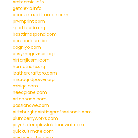
arxteamio.info
getalexio.info
accountaudittaxcon.com
prymprint.com
sportkeeda.org
besttimespend.com
careandcure.biz
cogniyo.com
easymagazines.org
hirfanjilasmi.com
hometricks.org
leathercraftpro.com
microgridpower.org
mixiqo.com
needglobe.com
ortocoach.com
passionawe.com
pittsburghpaintingprofessionals.com
plumberryworks.com
psychoterapiawioletanowak.com
quickultimate.com
quirkyquester.com