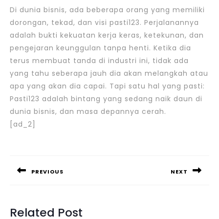
Di dunia bisnis, ada beberapa orang yang memiliki
dorongan, tekad, dan visi pasti123. Perjalanannya
adalah bukti kekuatan kerja keras, ketekunan, dan
pengejaran keunggulan tanpa henti. Ketika dia
terus membuat tanda di industri ini, tidak ada
yang tahu seberapa jauh dia akan melangkah atau
apa yang akan dia capai. Tapi satu hal yang pasti:
Pasti123 adalah bintang yang sedang naik daun di
dunia bisnis, dan masa depannya cerah.
[ad_2]
Post
navigation
PREVIOUS
NEXT
Previous
Next
post:
post:
Related Post