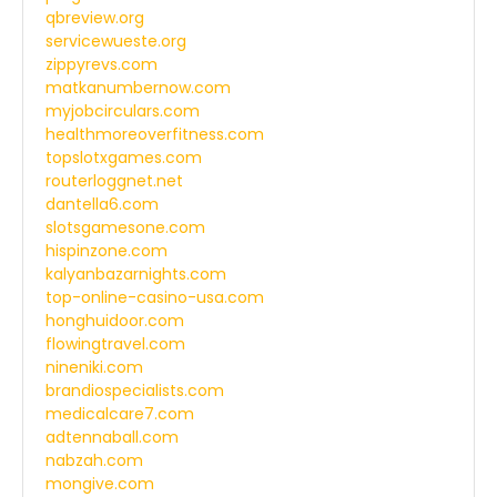
qbreview.org
servicewueste.org
zippyrevs.com
matkanumbernow.com
myjobcirculars.com
healthmoreoverfitness.com
topslotxgames.com
routerloggnet.net
dantella6.com
slotsgamesone.com
hispinzone.com
kalyanbazarnights.com
top-online-casino-usa.com
honghuidoor.com
flowingtravel.com
nineniki.com
brandiospecialists.com
medicalcare7.com
adtennaball.com
nabzah.com
mongive.com