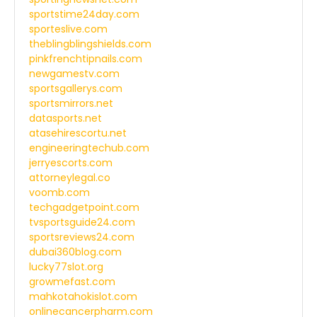
sportstime24day.com
sporteslive.com
theblingblingshields.com
pinkfrenchtipnails.com
newgamestv.com
sportsgallerys.com
sportsmirrors.net
datasports.net
atasehirescortu.net
engineeringtechub.com
jerryescorts.com
attorneylegal.co
voomb.com
techgadgetpoint.com
tvsportsguide24.com
sportsreviews24.com
dubai360blog.com
lucky77slot.org
growmefast.com
mahkotahokislot.com
onlinecancerpharm.com