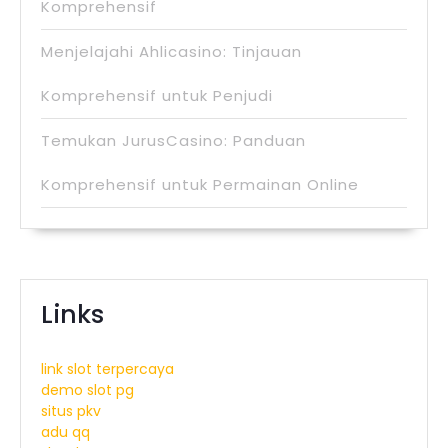
Komprehensif
Menjelajahi Ahlicasino: Tinjauan
Komprehensif untuk Penjudi
Temukan JurusCasino: Panduan
Komprehensif untuk Permainan Online
Links
link slot terpercaya
demo slot pg
situs pkv
adu qq