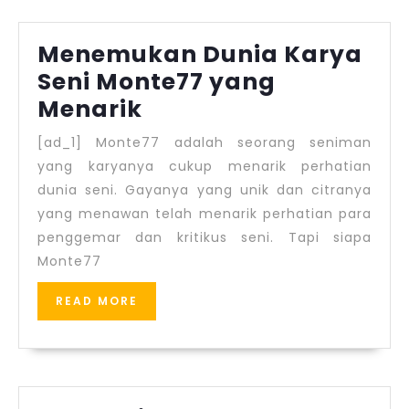
Menemukan Dunia Karya
Seni Monte77 yang
Menemukan
Menarik
Dunia
[ad_1] Monte77 adalah seorang seniman
Karya
yang karyanya cukup menarik perhatian
Seni
dunia seni. Gayanya yang unik dan citranya
Monte77
yang menawan telah menarik perhatian para
penggemar dan kritikus seni. Tapi siapa
yang
Monte77
Menarik
READ
READ MORE
MORE