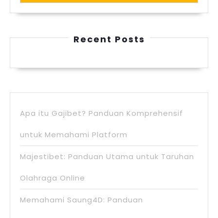
Recent Posts
Apa itu Gajibet? Panduan Komprehensif
untuk Memahami Platform
Majestibet: Panduan Utama untuk Taruhan
Olahraga Online
Memahami Saung4D: Panduan