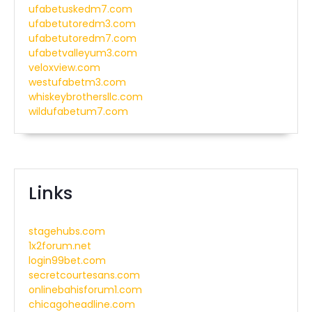
ufabetuskedm7.com
ufabetutoredm3.com
ufabetutoredm7.com
ufabetvalleyum3.com
veloxview.com
westufabetm3.com
whiskeybrothersllc.com
wildufabetum7.com
Links
stagehubs.com
1x2forum.net
login99bet.com
secretcourtesans.com
onlinebahisforum1.com
chicagoheadline.com