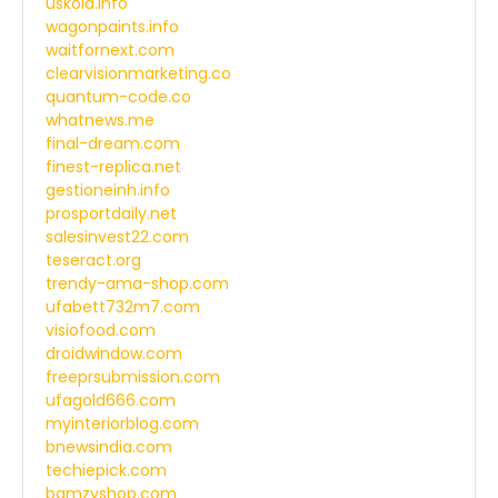
uskola.info
wagonpaints.info
waitfornext.com
clearvisionmarketing.co
quantum-code.co
whatnews.me
final-dream.com
finest-replica.net
gestioneinh.info
prosportdaily.net
salesinvest22.com
teseract.org
trendy-ama-shop.com
ufabett732m7.com
visiofood.com
droidwindow.com
freeprsubmission.com
ufagold666.com
myinteriorblog.com
bnewsindia.com
techiepick.com
bamzyshop.com