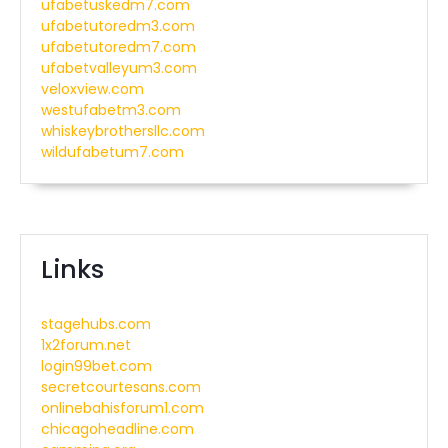
ufabetuskedm7.com
ufabetutoredm3.com
ufabetutoredm7.com
ufabetvalleyum3.com
veloxview.com
westufabetm3.com
whiskeybrothersllc.com
wildufabetum7.com
Links
stagehubs.com
1x2forum.net
login99bet.com
secretcourtesans.com
onlinebahisforum1.com
chicagoheadline.com