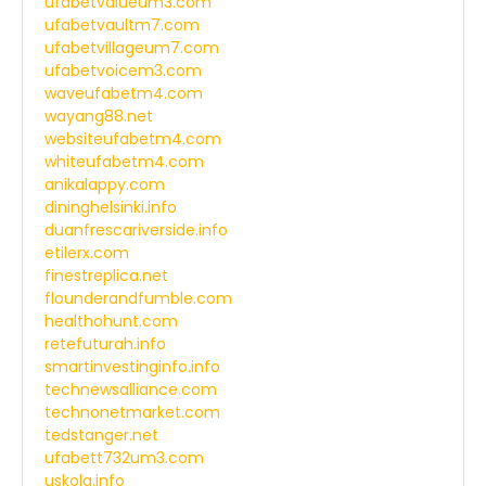
ufabetvalueum3.com
ufabetvaultm7.com
ufabetvillageum7.com
ufabetvoicem3.com
waveufabetm4.com
wayang88.net
websiteufabetm4.com
whiteufabetm4.com
anikalappy.com
dininghelsinki.info
duanfrescariverside.info
etilerx.com
finestreplica.net
flounderandfumble.com
healthohunt.com
retefuturah.info
smartinvestinginfo.info
technewsalliance.com
technonetmarket.com
tedstanger.net
ufabett732um3.com
uskola.info