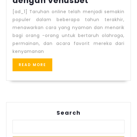
Temukan
dengan Venusbet
dunia
[ad_1] Taruhan online telah menjadi semakin
taruhan
populer dalam beberapa tahun terakhir,
online
menawarkan cara yang nyaman dan menarik
yang
bagi orang -orang untuk bertaruh olahraga,
permainan, dan acara favorit mereka dari
menarik
kenyamanan
dengan
Venusbet
READ
READ MORE
MORE
Search