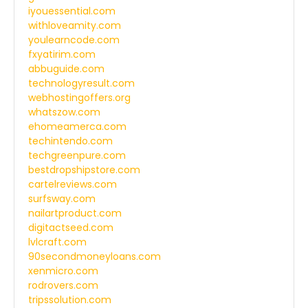
iyouessential.com
withloveamity.com
youlearncode.com
fxyatirim.com
abbuguide.com
technologyresult.com
webhostingoffers.org
whatszow.com
ehomeamerca.com
techintendo.com
techgreenpure.com
bestdropshipstore.com
cartelreviews.com
surfsway.com
nailartproduct.com
digitactseed.com
lvlcraft.com
90secondmoneyloans.com
xenmicro.com
rodrovers.com
tripssolution.com