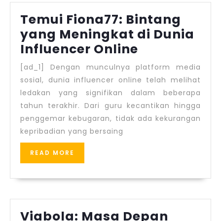
Temui Fiona77: Bintang
yang Meningkat di Dunia
Temui
Influencer Online
Fiona77:
[ad_1] Dengan munculnya platform media
Bintang
sosial, dunia influencer online telah melihat
yang
ledakan yang signifikan dalam beberapa
Meningkat
tahun terakhir. Dari guru kecantikan hingga
penggemar kebugaran, tidak ada kekurangan
di
kepribadian yang bersaing
Dunia
Influencer
READ
READ MORE
MORE
Online
Viabola: Masa Depan