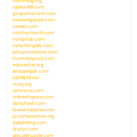
camming.org
rajalion88.com
goupuntacana.com
riversedgepark.com
zaseez.com
catchycrunch.com
nofaphub.com
nefertitingalls.com
patsyscreations.com
income4proof.com
educaritas.org
lensajelajah.com
betflik09.net
ncaq.org
xenmicro.com
onlineshopera.com
dartyfresh.com
lewisenterprises.net
pcsoftwarefree.org
dailylinking.com
dnafyx.com
giocolenuvole.com