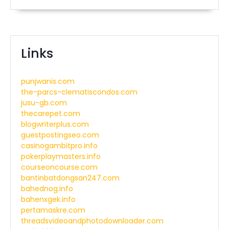
Links
punjwanis.com
the-parcs-clematiscondos.com
jusu-gb.com
thecarepet.com
blogwriterplus.com
guestpostingseo.com
casinogambitpro.info
pokerplaymasters.info
courseoncourse.com
bantinbatdongsan247.com
bahednog.info
bahenxgek.info
pertamaskre.com
threadsvideoandphotodownloader.com