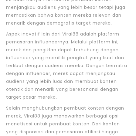
menjangkau audiens yang lebih besar tetapi juga
memastikan bahwa konten mereka relevan dan
menarik dengan demografis target mereka.
Aspek inovatif lain dari Viral88 adalah platform
pemasaran influencernya. Melalui platform ini,
merek dan pengiklan dapat terhubung dengan
influencer yang memiliki pengikut yang kuat dan
terlibat dengan audiens mereka. Dengan bermitra
dengan influencer, merek dapat menjangkau
audiens yang lebih luas dan membuat konten
otentik dan menarik yang beresonansi dengan
target pasar mereka.
Selain menghubungkan pembuat konten dengan
merek, Viral88 juga menawarkan berbagai opsi
monetisasi untuk pembuat konten. Dari konten
yang disponsori dan pemasaran afiliasi hingga