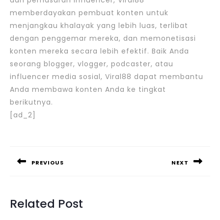
dan pemasaran influencer, Viral88
memberdayakan pembuat konten untuk
menjangkau khalayak yang lebih luas, terlibat
dengan penggemar mereka, dan memonetisasi
konten mereka secara lebih efektif. Baik Anda
seorang blogger, vlogger, podcaster, atau
influencer media sosial, Viral88 dapat membantu
Anda membawa konten Anda ke tingkat
berikutnya.
[ad_2]
Post
navigation
PREVIOUS
NEXT
Previous
Next
post:
post:
Related Post