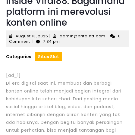
Inside Viral88: Bagaimana
platform ini merevolusi
konten online
August
admin@britai
August 13, 2025
|
admin@britaintt.com
|
0
13,
Comment
|
7:34 pm
2025
Categories:
Situs Slot
[ad_1]
Di era digital saat ini, membuat dan berbagi
konten online telah menjadi bagian integral dari
kehidupan kita sehari -hari. Dari posting media
sosial hingga artikel blog, video, dan podcast,
internet dibanjiri dengan aliran konten yang tak
ada habisnya. Dengan begitu banyak persaingan
untuk perhatian, bisa menjadi tantangan bagi