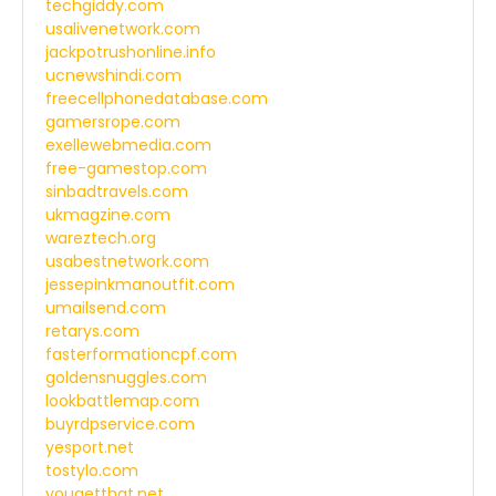
techgiddy.com
usalivenetwork.com
jackpotrushonline.info
ucnewshindi.com
freecellphonedatabase.com
gamersrope.com
exellewebmedia.com
free-gamestop.com
sinbadtravels.com
ukmagzine.com
wareztech.org
usabestnetwork.com
jessepinkmanoutfit.com
umailsend.com
retarys.com
fasterformationcpf.com
goldensnuggles.com
lookbattlemap.com
buyrdpservice.com
yesport.net
tostylo.com
yougetthat.net