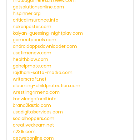
matkagameresultsview.com
getsolutionsonline.com
hispinner.org
criticalinsurance.info
nokariposter.com
kalyan-guessing-nightplay.com
gameofpanels.com
androidappsdownloader.com
usetimenow.com
healthblow.com
gohelpmate.com
rajdhani-satta-matka.com
writerscraft.net
elearning-childprotection.com
wrestling4mena.com
knowledgeforall.info
brand2lastio.com
usadigitalservices.com
socialhoppers.com
creativedream.net
n2315.com
getwebonline.com