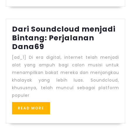
Dari Soundcloud menjadi
Bintang: Perjalanan
Dari
Dana69
Soundcloud
[ad_1] Di era digital, internet telah menjadi
menjadi
alat yang ampuh bagi calon musisi untuk
Bintang:
menampilkan bakat mereka dan menjangkau
Perjalanan
khalayak yang lebih luas. Soundcloud,
khususnya, telah muncul sebagai platform
Dana69
populer
READ
READ MORE
MORE