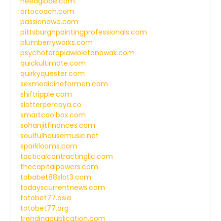
needglobe.com
ortocoach.com
passionawe.com
pittsburghpaintingprofessionals.com
plumberryworks.com
psychoterapiawioletanowak.com
quickultimate.com
quirkyquester.com
sexmedicineformen.com
shiftripple.com
slotterpercaya.co
smartcoolbox.com
sohanjitfinances.com
soulfulhousemusic.net
sparklooms.com
tacticalcontractingllc.com
thecapitalpowers.com
tobabet88slot3.com
todayscurrentnews.com
totobet77.asia
totobet77.org
trendingpublication.com