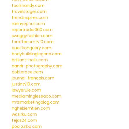
toolshandy.com
travelstager.com
trendinspires.com
rannyephul.com
reportradar360.com
swaggyfashion.com
taraftariumtv10.com
questionquery.com
bodybuildinglegend.com
brilliant-nails.com
dandr-photography.com
dokteroce.com
journal-francais.com
justintv10.com
lawyerule.com
mediamingleseaco.com
mtsmarketingblog.com
nghekiemtien.com
wasirku.com
tejas24.com
poolturbo.com