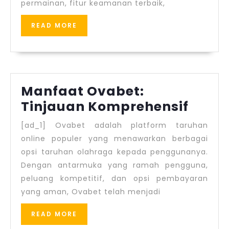
permainan, fitur keamanan terbaik,
Online
READ
READ MORE
MORE
Manfaat Ovabet:
Manf
Tinjauan Komprehensif
Ovabe
[ad_1] Ovabet adalah platform taruhan
Tinja
online populer yang menawarkan berbagai
Komp
opsi taruhan olahraga kepada penggunanya.
Dengan antarmuka yang ramah pengguna,
peluang kompetitif, dan opsi pembayaran
yang aman, Ovabet telah menjadi
READ
READ MORE
MORE