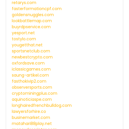
retarys.com
fasterformationcpf.com
goldensnuggles.com
lookbattlemap.com
buyrdpservice.com
yesport.net
tostylo.com
yougetthat.net
sportsnetclub.com
newbestcrypto.com
oxfordsave.com
iclassicgames.com
saung-artikel.com
fasthokivip2.com
observersports.com
cryptominingplus.com
aquinoticiaspe.com
longhairedfrenchbulldog.com
lawyersforhire.co
businemarket.com
matahari88play.net