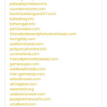
pokerplaymasters.info
courseoncourse.com
bantinbatdongsan247.com
bahednog.info
bahenxgek.info
pertamaskre.com
threadsvideoandphotodownloader.com
techgiddy.com
usalivenetwork.com
jackpotrushonline.info
ucnewshindi.com
freecellphonedatabase.com
gamersrope.com
exellewebmedia.com
free-gamestop.com
sinbadtravels.com
ukmagzine.com
wareztech.org
usabestnetwork.com
jessepinkmanoutfit.com
umailsend.com