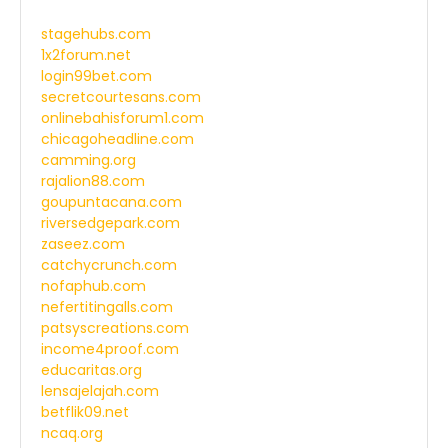
stagehubs.com
1x2forum.net
login99bet.com
secretcourtesans.com
onlinebahisforum1.com
chicagoheadline.com
camming.org
rajalion88.com
goupuntacana.com
riversedgepark.com
zaseez.com
catchycrunch.com
nofaphub.com
nefertitingalls.com
patsyscreations.com
income4proof.com
educaritas.org
lensajelajah.com
betflik09.net
ncaq.org