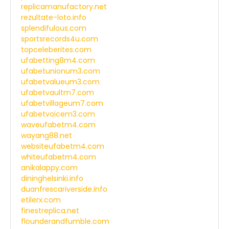
replicamanufactory.net
rezultate-loto.info
splendifulous.com
sportsrecords4u.com
topceleberites.com
ufabetting8m4.com
ufabetunionum3.com
ufabetvalueum3.com
ufabetvaultm7.com
ufabetvillageum7.com
ufabetvoicem3.com
waveufabetm4.com
wayang88.net
websiteufabetm4.com
whiteufabetm4.com
anikalappy.com
dininghelsinki.info
duanfrescariverside.info
etilerx.com
finestreplica.net
flounderandfumble.com