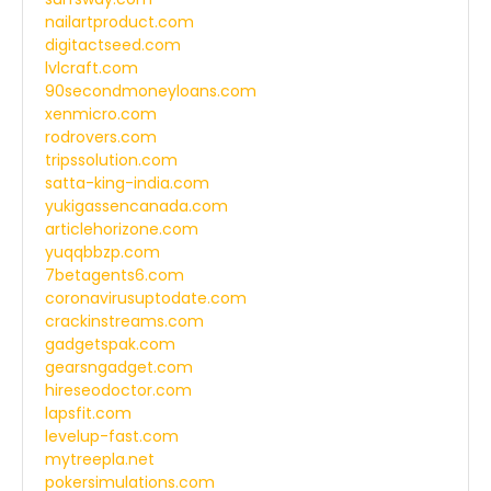
nailartproduct.com
digitactseed.com
lvlcraft.com
90secondmoneyloans.com
xenmicro.com
rodrovers.com
tripssolution.com
satta-king-india.com
yukigassencanada.com
articlehorizone.com
yuqqbbzp.com
7betagents6.com
coronavirusuptodate.com
crackinstreams.com
gadgetspak.com
gearsngadget.com
hireseodoctor.com
lapsfit.com
levelup-fast.com
mytreepla.net
pokersimulations.com