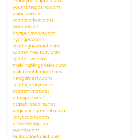
moneydescriptor.com
youthsmagazine.com
painaidee.net
sportsdarkest.com
webtoon.biz
thesportswires.com
hyungpro.com
sportingnewsnet.com
sportstime24day.com
sporteslive.com
theblingblingshields.com
pinkfrenchtipnails.com
newgamestv.com
sportsgallerys.com
sportsmirrors.net
datasports.net
atasehirescortu.net
engineeringtechub.com
jerryescorts.com
attorneylegal.co
voomb.com
techgadgetpoint.com