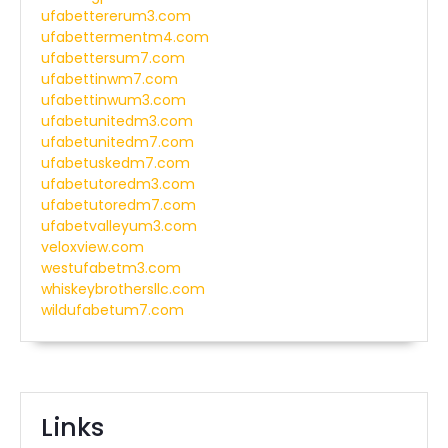
ufabettererum3.com
ufabettermentm4.com
ufabettersum7.com
ufabettinwm7.com
ufabettinwum3.com
ufabetunitedm3.com
ufabetunitedm7.com
ufabetuskedm7.com
ufabetutoredm3.com
ufabetutoredm7.com
ufabetvalleyum3.com
veloxview.com
westufabetm3.com
whiskeybrothersllc.com
wildufabetum7.com
Links