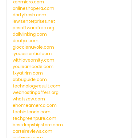
xenmicro.com
onlineshopera.com
dartyfresh.com
lewisenterprises.net
pcsoftwarefree.org
dailylinking.com
dnafyx.com
giocolenuvole.com
iyouessential.com
withloveamity.com
youlearncode.com
fxyatirim.com
abbuguide.com
technologyresult.com
webhostingoffers.org
whatszow.com
ehomeamerca.com
techintendo.com
techgreenpure.com
bestdropshipstore.com
cartelreviews.com
surfsway.com