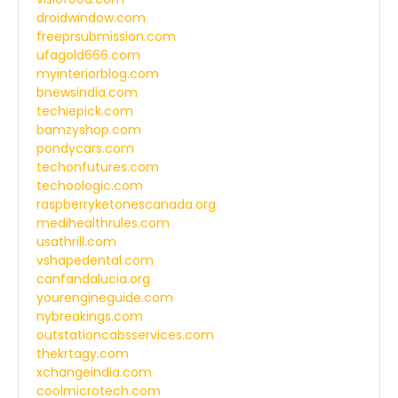
droidwindow.com
freeprsubmission.com
ufagold666.com
myinteriorblog.com
bnewsindia.com
techiepick.com
bamzyshop.com
pondycars.com
techonfutures.com
techoologic.com
raspberryketonescanada.org
medihealthrules.com
usathrill.com
vshapedental.com
canfandalucia.org
yourengineguide.com
nybreakings.com
outstationcabsservices.com
thekrtagy.com
xchangeindia.com
coolmicrotech.com