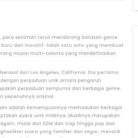
, para seniman terus mendorong batasan genre
baru dan inovatif. Salah satu artis yang membuat
eorang musisi multi-talenta yang mendefinisikan
erasal dari Los Angeles, California. Dia pertama
k dengan perpaduan unik antara pengaruh
rupakan perpaduan sempurna dari berbagai genre,
n sepenuhnya orisinal.
 lain adalah kemampuannya memadukan berbagai
takan suara unik miliknya. Musiknya merupakan
agam, mulai dari EDM dan trap hingga pop dan
ghasilkan suara yang familier dan segar, menarik