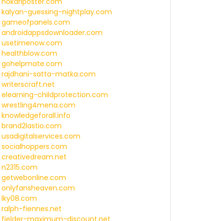
nokariposter.com
kalyan-guessing-nightplay.com
gameofpanels.com
androidappsdownloader.com
usetimenow.com
healthblow.com
gohelpmate.com
rajdhani-satta-matka.com
writerscraft.net
elearning-childprotection.com
wrestling4mena.com
knowledgeforall.info
brand2lastio.com
usadigitalservices.com
socialhoppers.com
creativedream.net
n2315.com
getwebonline.com
onlyfansheaven.com
lky08.com
ralph-fiennes.net
fielder-maximum-discount.net