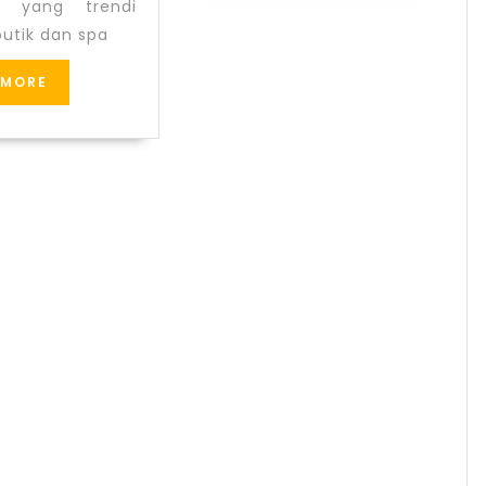
an yang trendi
Hidup
butik dan spa
Terremi
Jakarta
READ
 MORE
MORE