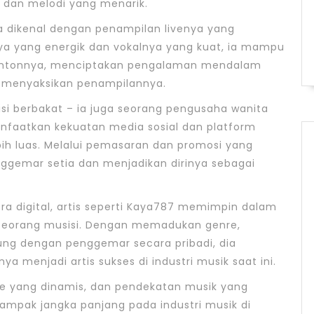
dan melodi yang menarik.
ga dikenal dengan penampilan livenya yang
 yang energik dan vokalnya yang kuat, ia mampu
ntonnya, menciptakan pengalaman mendalam
g menyaksikan penampilannya.
i berbakat – ia juga seorang pengusaha wanita
aatkan kekuatan media sosial dan platform
bih luas. Melalui pemasaran dan promosi yang
ggemar setia dan menjadikan dirinya sebagai
era digital, artis seperti Kaya787 memimpin dalam
 seorang musisi. Dengan memadukan genre,
ng dengan penggemar secara pribadi, dia
 menjadi artis sukses di industri musik saat ini.
ve yang dinamis, dan pendekatan musik yang
ampak jangka panjang pada industri musik di