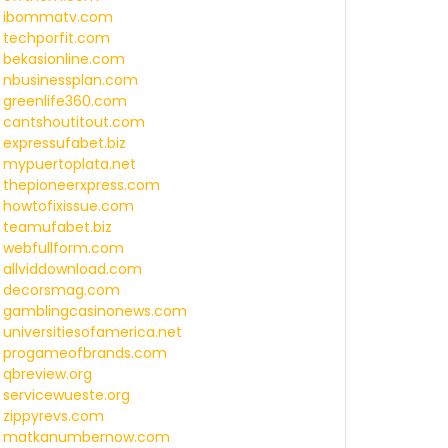
mana
ibommatv.com
t77
techporfit.com
bekasionline.com
bah
nbusinessplan.com
greenlife360.com
cantshoutitout.com
expressufabet.biz
rasi
mypuertoplata.net
thepioneerxpress.com
howtofixissue.com
teamufabet.biz
webfullform.com
allviddownload.com
decorsmag.com
gamblingcasinonews.com
universitiesofamerica.net
progameofbrands.com
qbreview.org
servicewueste.org
zippyrevs.com
matkanumbernow.com