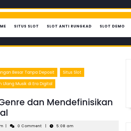
ME
SITUS SLOT
SLOT ANTI RUNGKAD
SLOT DEMO
angan Besar Tanpa Deposit
Situs Slot
lang Musik di Era Digital
enre dan Mendefinisikan
al
admin@britaintt.com
om
|
0 Comment
|
5:08 am