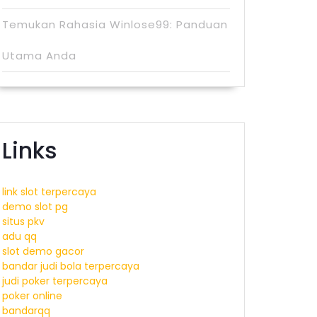
Temukan Rahasia Winlose99: Panduan
Utama Anda
Links
link slot terpercaya
demo slot pg
situs pkv
adu qq
slot demo gacor
bandar judi bola terpercaya
judi poker terpercaya
poker online
bandarqq