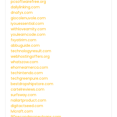
pcsoftwarefree.org
dailylinking.com
dnafyx.com
giocolenuvole.com
iyouessential.com
withloveamity.com
youlearncode.com
fxyatirim.com
abbuguide.com
technologyresult.com
webhostingoffers.org
whatszow.com
ehomeamerca.com
techintendo.com
techgreenpure.com
bestdropshipstore.com
cartelreviews.com
surfsway.com
nailartproduct.com
digitactseed.com
lvlcraft.com
90secondmoneyloans.com