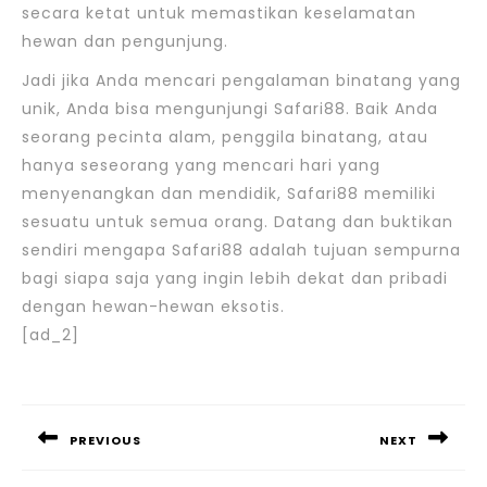
secara ketat untuk memastikan keselamatan
hewan dan pengunjung.
Jadi jika Anda mencari pengalaman binatang yang
unik, Anda bisa mengunjungi Safari88. Baik Anda
seorang pecinta alam, penggila binatang, atau
hanya seseorang yang mencari hari yang
menyenangkan dan mendidik, Safari88 memiliki
sesuatu untuk semua orang. Datang dan buktikan
sendiri mengapa Safari88 adalah tujuan sempurna
bagi siapa saja yang ingin lebih dekat dan pribadi
dengan hewan-hewan eksotis.
[ad_2]
Post
navigation
PREVIOUS
NEXT
Previous
Next