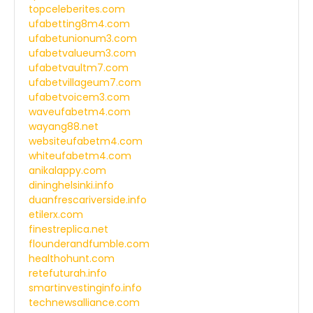
topceleberites.com
ufabetting8m4.com
ufabetunionum3.com
ufabetvalueum3.com
ufabetvaultm7.com
ufabetvillageum7.com
ufabetvoicem3.com
waveufabetm4.com
wayang88.net
websiteufabetm4.com
whiteufabetm4.com
anikalappy.com
dininghelsinki.info
duanfrescariverside.info
etilerx.com
finestreplica.net
flounderandfumble.com
healthohunt.com
retefuturah.info
smartinvestinginfo.info
technewsalliance.com