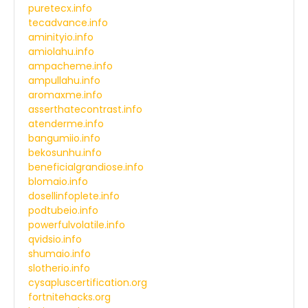
puretecx.info
tecadvance.info
aminityio.info
amiolahu.info
ampacheme.info
ampullahu.info
aromaxme.info
asserthatecontrast.info
atenderme.info
bangumiio.info
bekosunhu.info
beneficialgrandiose.info
blomaio.info
dosellinfoplete.info
podtubeio.info
powerfulvolatile.info
qvidsio.info
shumaio.info
slotherio.info
cysapluscertification.org
fortnitehacks.org