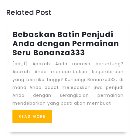
post:
post:
Related Post
Bebaskan Batin Penjudi
Anda dengan Permainan
Bebaskan
Seru Bonanza333
Batin
[ad_1] Apakah Anda merasa beruntung?
Penjudi
Apakah Anda mendambakan kegembiraan
Anda
yang berisiko tinggi? Kunjungi Bonanza333, di
dengan
mana Anda dapat melepaskan jiwa penjudi
Anda dengan serangkaian permainan
Permainan
mendebarkan yang pasti akan membuat
Seru
Bonanza33
READ
READ MORE
MORE