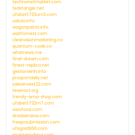
technonetmarket.com
tedstanger.net
ufabett732um3.com
uskola.info
wagonpaints.info
waitfornext.com
clearvisionmarketing.co
quantum-code.co
whatnews.me
final-dream.com
finest-replica.net
gestioneinh.info
prosportdaily.net
salesinvest22.com
teseract.org
trendy-ama-shop.com
ufabett732m7.com
visiofood.com
droidwindow.com
freeprsubmission.com
ufagold666.com
myinteriorblog.com