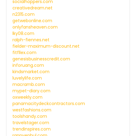
socialhoppers.com
creativedream.net
n2315.com
getwebonline.com
onlyfansheaven.com
lky08.com
ralph-fiennes.net
fielder-maximum-discount.net
fitfllex.com
genesisbusinesscredit.com
inforuang.com
kindsmarket.com
luvelylife.com
macramb.com
mypet-diary.com
oxweekly.com
panamacitydeckcontractors.com
westfashions.com
toolshandy.com
travelstager.com
trendinspires.com
rannyephul.com