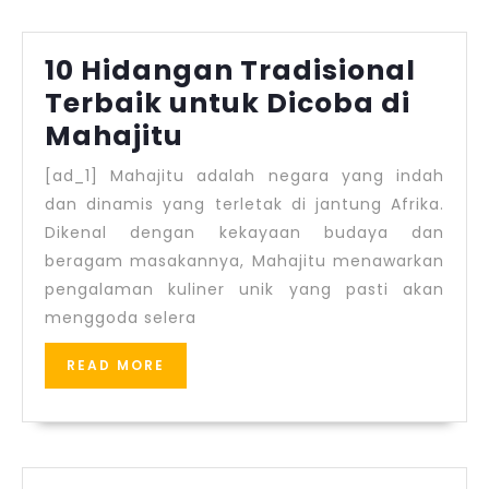
10 Hidangan Tradisional
Terbaik untuk Dicoba di
10
Mahajitu
Hidangan
[ad_1] Mahajitu adalah negara yang indah
Tradisional
dan dinamis yang terletak di jantung Afrika.
Terbaik
Dikenal dengan kekayaan budaya dan
untuk
beragam masakannya, Mahajitu menawarkan
pengalaman kuliner unik yang pasti akan
Dicoba
menggoda selera
di
Mahajitu
READ
READ MORE
MORE