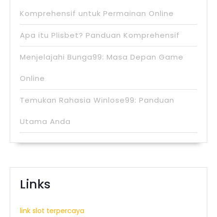
Komprehensif untuk Permainan Online
Apa itu Plisbet? Panduan Komprehensif
Menjelajahi Bunga99: Masa Depan Game
Online
Temukan Rahasia Winlose99: Panduan
Utama Anda
Links
link slot terpercaya