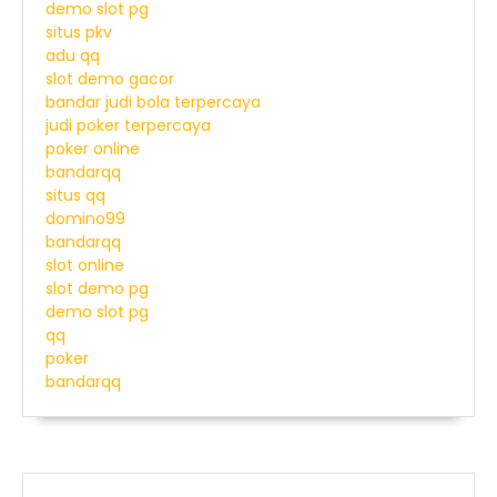
demo slot pg
situs pkv
adu qq
slot demo gacor
bandar judi bola terpercaya
judi poker terpercaya
poker online
bandarqq
situs qq
domino99
bandarqq
slot online
slot demo pg
demo slot pg
qq
poker
bandarqq