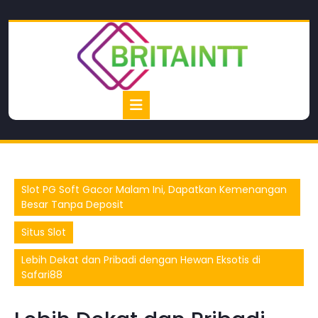
Skip
to
content
Open
Button
Slot PG Soft Gacor Malam Ini, Dapatkan Kemenangan
Besar Tanpa Deposit
Situs Slot
Lebih Dekat dan Pribadi dengan Hewan Eksotis di
Safari88