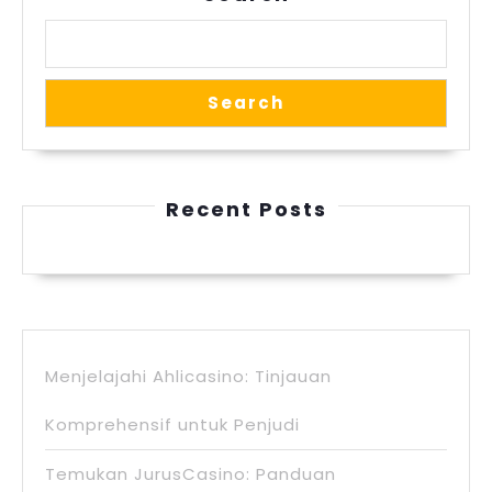
Search
Recent Posts
Menjelajahi Ahlicasino: Tinjauan
Komprehensif untuk Penjudi
Temukan JurusCasino: Panduan