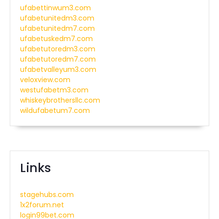
ufabettinwum3.com
ufabetunitedm3.com
ufabetunitedm7.com
ufabetuskedm7.com
ufabetutoredm3.com
ufabetutoredm7.com
ufabetvalleyum3.com
veloxview.com
westufabetm3.com
whiskeybrothersllc.com
wildufabetum7.com
Links
stagehubs.com
1x2forum.net
login99bet.com