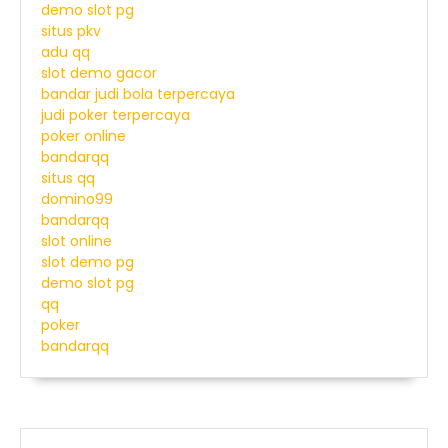
demo slot pg
situs pkv
adu qq
slot demo gacor
bandar judi bola terpercaya
judi poker terpercaya
poker online
bandarqq
situs qq
domino99
bandarqq
slot online
slot demo pg
demo slot pg
qq
poker
bandarqq