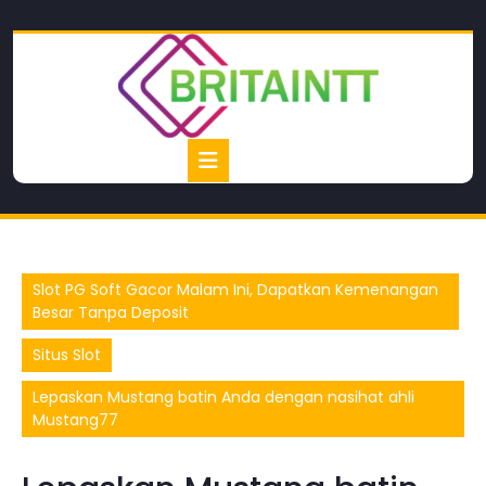
Skip
to
content
Open
Button
Slot PG Soft Gacor Malam Ini, Dapatkan Kemenangan
Besar Tanpa Deposit
Situs Slot
Lepaskan Mustang batin Anda dengan nasihat ahli
Mustang77