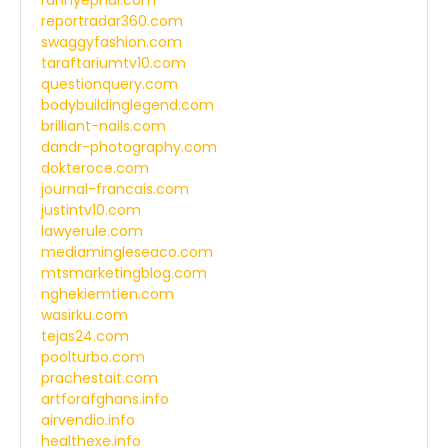
rannyephul.com
reportradar360.com
swaggyfashion.com
taraftariumtv10.com
questionquery.com
bodybuildinglegend.com
brilliant-nails.com
dandr-photography.com
dokteroce.com
journal-francais.com
justintv10.com
lawyerule.com
mediamingleseaco.com
mtsmarketingblog.com
nghekiemtien.com
wasirku.com
tejas24.com
poolturbo.com
prachestait.com
artforafghans.info
airvendio.info
healthexe.info