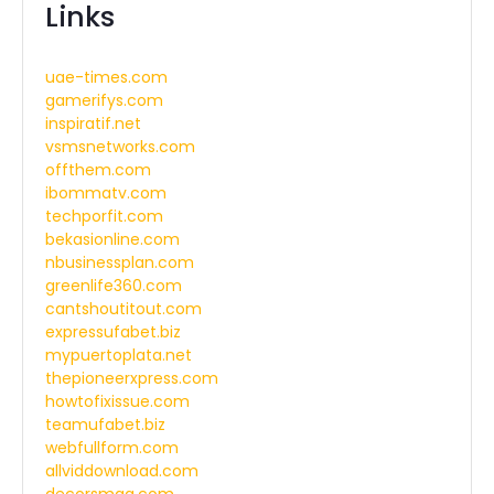
Links
uae-times.com
gamerifys.com
inspiratif.net
vsmsnetworks.com
offthem.com
ibommatv.com
techporfit.com
bekasionline.com
nbusinessplan.com
greenlife360.com
cantshoutitout.com
expressufabet.biz
mypuertoplata.net
thepioneerxpress.com
howtofixissue.com
teamufabet.biz
webfullform.com
allviddownload.com