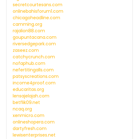
secretcourtesans.com
onlinebahisforum1.com
chicagoheadline.com
camming.org
rajalion88.com
goupuntacana.com
riversedgepark.com
zaseez.com
catchycrunch.com
nofaphub.com
nefertitingalls.com
patsyscreations.com
income4proof.com
educaritas.org
lensajelajah.com
betflik09.net
ncaq.org
xenmicro.com
onlineshopera.com
dartyfresh.com
lewisenterprises.net