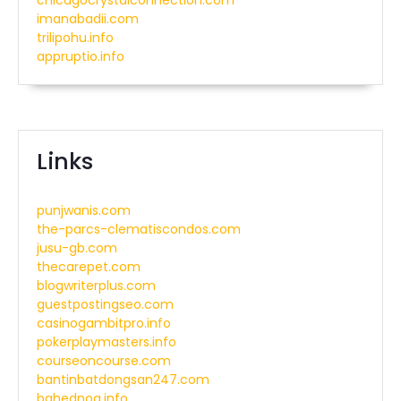
chicagocrystalconnection.com
imanabadii.com
trilipohu.info
appruptio.info
Links
punjwanis.com
the-parcs-clematiscondos.com
jusu-gb.com
thecarepet.com
blogwriterplus.com
guestpostingseo.com
casinogambitpro.info
pokerplaymasters.info
courseoncourse.com
bantinbatdongsan247.com
bahednog.info