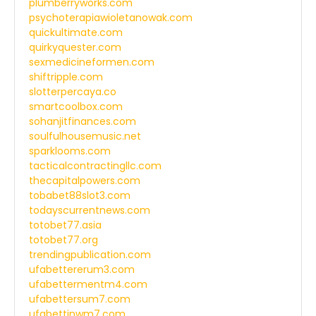
plumberryworks.com
psychoterapiawioletanowak.com
quickultimate.com
quirkyquester.com
sexmedicineformen.com
shiftripple.com
slotterpercaya.co
smartcoolbox.com
sohanjitfinances.com
soulfulhousemusic.net
sparklooms.com
tacticalcontractingllc.com
thecapitalpowers.com
tobabet88slot3.com
todayscurrentnews.com
totobet77.asia
totobet77.org
trendingpublication.com
ufabettererum3.com
ufabettermentm4.com
ufabettersum7.com
ufabettinwm7.com