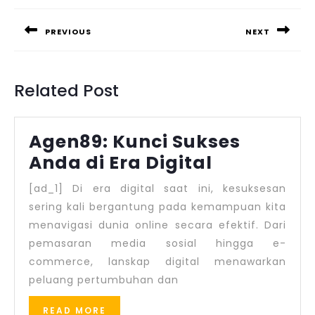
navigation
PREVIOUS
NEXT
Previous
Next
post:
post:
Related Post
Agen89: Kunci Sukses
Agen89:
Anda di Era Digital
Kunci
[ad_1] Di era digital saat ini, kesuksesan
Sukses
sering kali bergantung pada kemampuan kita
Anda
menavigasi dunia online secara efektif. Dari
di
pemasaran media sosial hingga e-
commerce, lanskap digital menawarkan
Era
peluang pertumbuhan dan
Digital
READ
READ MORE