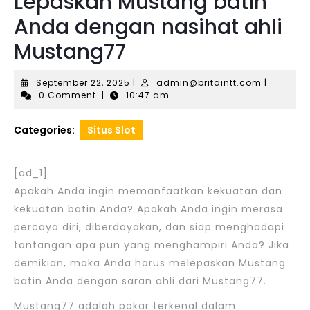
Lepaskan Mustang batin
Anda dengan nasihat ahli
Mustang77
September
admin@br
September 22, 2025
|
admin@britaintt.com
|
22,
0 Comment
|
10:47 am
2025
Categories:
Situs Slot
[ad_1]
Apakah Anda ingin memanfaatkan kekuatan dan
kekuatan batin Anda? Apakah Anda ingin merasa
percaya diri, diberdayakan, dan siap menghadapi
tantangan apa pun yang menghampiri Anda? Jika
demikian, maka Anda harus melepaskan Mustang
batin Anda dengan saran ahli dari Mustang77.
Mustang77 adalah pakar terkenal dalam