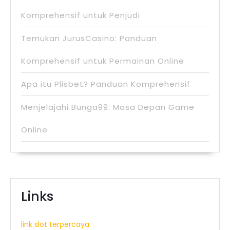
Komprehensif untuk Penjudi
Temukan JurusCasino: Panduan
Komprehensif untuk Permainan Online
Apa itu Plisbet? Panduan Komprehensif
Menjelajahi Bunga99: Masa Depan Game
Online
Links
link slot terpercaya