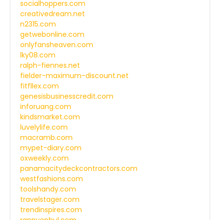
socialhoppers.com
creativedream.net
n2315.com
getwebonline.com
onlyfansheaven.com
lky08.com
ralph-fiennes.net
fielder-maximum-discount.net
fitfllex.com
genesisbusinesscredit.com
inforuang.com
kindsmarket.com
luvelylife.com
macramb.com
mypet-diary.com
oxweekly.com
panamacitydeckcontractors.com
westfashions.com
toolshandy.com
travelstager.com
trendinspires.com