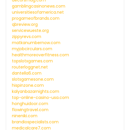
decorsmag.com
gamblingcasinonews.com
universitiesofamerica.net
progameofbrands.com
qbreview.org
servicewueste.org
zippyrevs.com
matkanumbernow.com
myjobcirculars.com
healthmoreoverfitness.com
topslotxgames.com
routerloggnet.net
dantella6.com
slotsgamesone.com
hispinzone.com
kalyanbazarnights.com
top-online-casino-usa.com
honghuidoor.com
flowingtravel.com
nineniki.com
brandiospecialists.com
medicalcare7.com