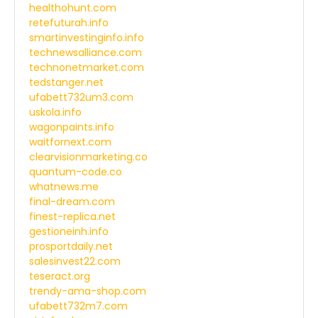
healthohunt.com
retefuturah.info
smartinvestinginfo.info
technewsalliance.com
technonetmarket.com
tedstanger.net
ufabett732um3.com
uskola.info
wagonpaints.info
waitfornext.com
clearvisionmarketing.co
quantum-code.co
whatnews.me
final-dream.com
finest-replica.net
gestioneinh.info
prosportdaily.net
salesinvest22.com
teseract.org
trendy-ama-shop.com
ufabett732m7.com