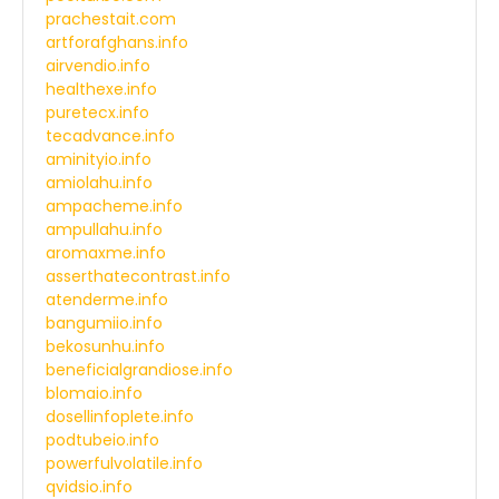
prachestait.com
artforafghans.info
airvendio.info
healthexe.info
puretecx.info
tecadvance.info
aminityio.info
amiolahu.info
ampacheme.info
ampullahu.info
aromaxme.info
asserthatecontrast.info
atenderme.info
bangumiio.info
bekosunhu.info
beneficialgrandiose.info
blomaio.info
dosellinfoplete.info
podtubeio.info
powerfulvolatile.info
qvidsio.info