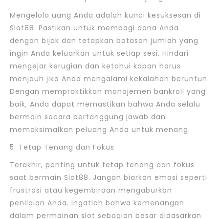
Mengelola uang Anda adalah kunci kesuksesan di
Slot88. Pastikan untuk membagi dana Anda
dengan bijak dan tetapkan batasan jumlah yang
ingin Anda keluarkan untuk setiap sesi. Hindari
mengejar kerugian dan ketahui kapan harus
menjauh jika Anda mengalami kekalahan beruntun.
Dengan mempraktikkan manajemen bankroll yang
baik, Anda dapat memastikan bahwa Anda selalu
bermain secara bertanggung jawab dan
memaksimalkan peluang Anda untuk menang.
5. Tetap Tenang dan Fokus
Terakhir, penting untuk tetap tenang dan fokus
saat bermain Slot88. Jangan biarkan emosi seperti
frustrasi atau kegembiraan mengaburkan
penilaian Anda. Ingatlah bahwa kemenangan
dalam permainan slot sebagian besar didasarkan