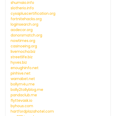
shumaio.info
slotherio.info
cysapluscertification.org
fortnitehacks.org
loginsearch.org
aodecor.org
donorsmatch.org
nowtimes.org
casinoeing.org
livemocha.biz
streetlife.biz
hyves.biz
enoughinfo.net
pinhive.net
warnabet.net
bollym4u.me
bolly2tollyblog.me
pandaclub.me
flyttevask.io
byhous.com
hartfordplazahotel.com