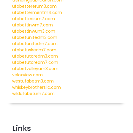
trendingpublication.com
ufabettererum3.com
ufabettermentm4.com
ufabettersum7.com
ufabettinwm7.com
ufabettinwum3.com
ufabetunitedm3.com
ufabetunitedm7.com
ufabetuskedm7.com
ufabetutoredm3.com
ufabetutoredm7.com
ufabetvalleyum3.com
veloxview.com
westufabetm3.com
whiskeybrothersllc.com
wildufabetum7.com
Links