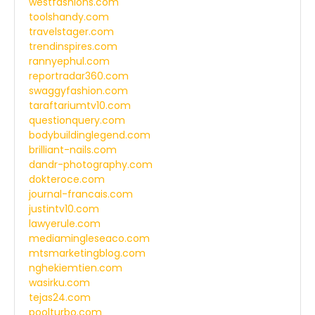
westfashions.com
toolshandy.com
travelstager.com
trendinspires.com
rannyephul.com
reportradar360.com
swaggyfashion.com
taraftariumtv10.com
questionquery.com
bodybuildinglegend.com
brilliant-nails.com
dandr-photography.com
dokteroce.com
journal-francais.com
justintv10.com
lawyerule.com
mediamingleseaco.com
mtsmarketingblog.com
nghekiemtien.com
wasirku.com
tejas24.com
poolturbo.com