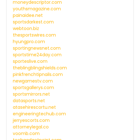
moneydescriptor.com
youthsmagazine.com
painaidee.net
sportsdarkest.com
webtoon.biz
thesportswires.com
hyungpro.com
sportingnewsnet.com
sportstime24day.com
sporteslive.com
theblingblingshields.com
pinkfrenchtipnails.com
newgamestv.com
sportsgallerys.com
sportsmirrors.net
datasports.net
atasehirescortu.net
engineeringtechub.com
jerryescorts.com
attorneylegal.co
voomb.com