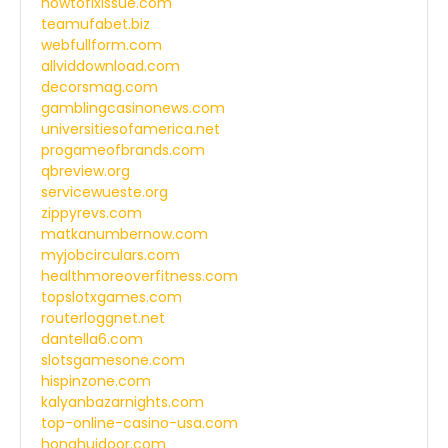
howtofixissue.com
teamufabet.biz
webfullform.com
allviddownload.com
decorsmag.com
gamblingcasinonews.com
universitiesofamerica.net
progameofbrands.com
qbreview.org
servicewueste.org
zippyrevs.com
matkanumbernow.com
myjobcirculars.com
healthmoreoverfitness.com
topslotxgames.com
routerloggnet.net
dantella6.com
slotsgamesone.com
hispinzone.com
kalyanbazarnights.com
top-online-casino-usa.com
honghuidoor.com