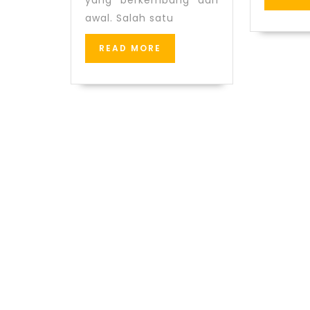
Berkemb
awal. Salah satu
READ
READ MORE
MORE