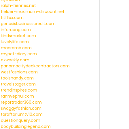
ralph-fiennes.net
fielder-maximum-discount.net
fitfllex.com
genesisbusinesscredit.com
inforuang.com
kindsmarket.com
luvelylife.com
macramb.com
mypet-diary.com
oxweekly.com
panamacitydeckcontractors.com
westfashions.com
toolshandy.com
travelstager.com
trendinspires.com
rannyephul.com
reportradar360.com
swaggyfashion.com
taraftariumtv10.com
questionquery.com
bodybuildinglegend.com