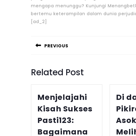
mengapa menunggu? Kunjungi Menangbet88 
bertemu keterampilan dalam dunia perjudia
[ad_2]
Post
navigation
PREVIOUS
Previous
post:
Related Post
Menjelajahi
Di d
Kisah Sukses
Piki
Pasti123:
Asok
Bagaimana
Meli