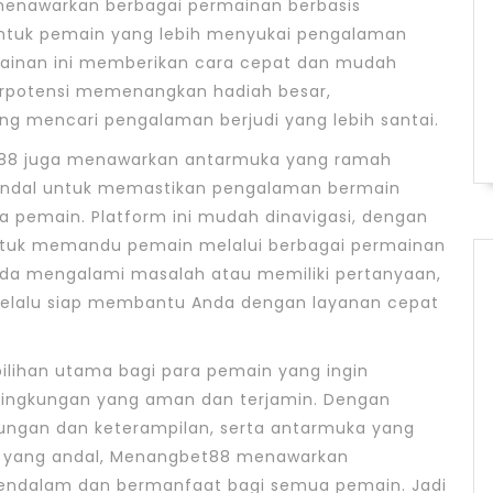
enawarkan berbagai permainan berbasis
 untuk pemain yang lebih menyukai pengalaman
rmainan ini memberikan cara cepat dan mudah
rpotensi memenangkan hadiah besar,
g mencari pengalaman berjudi yang lebih santai.
t88 juga menawarkan antarmuka yang ramah
ndal untuk memastikan pengalaman bermain
pemain. Platform ini mudah dinavigasi, dengan
 untuk memandu pemain melalui berbagai permainan
Anda mengalami masalah atau memiliki pertanyaan,
elalu siap membantu Anda dengan layanan cepat
ilihan utama bagi para pemain yang ingin
 lingkungan yang aman dan terjamin. Dengan
ungan dan keterampilan, serta antarmuka yang
 yang andal, Menangbet88 menawarkan
ndalam dan bermanfaat bagi semua pemain. Jadi