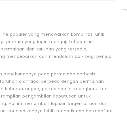
line populer yang menawarkan kombinasi unik
gi pemain yang ingin menguji kehebatan
 permainan dan taruhan yang tersedia,
g mendebarkan dan mendalam baik bagi penjudi
ah penekanannya pada permainan berbasis
an taruhan olahraga. Berbeda dengan permainan
an keberuntungan, permainan ini mengharuskan
erampilan pengambilan keputusan untuk
g. Hal ini menambah lapisan kegembiraan dan
ian, menjadikannya lebih menarik dan bermanfaat