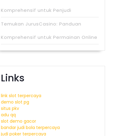
Komprehensif untuk Penjudi
Temukan JurusCasino: Panduan
Komprehensif untuk Permainan Online
Links
link slot terpercaya
demo slot pg
situs pkv
adu qq
slot demo gacor
bandar judi bola terpercaya
judi poker terpercaya