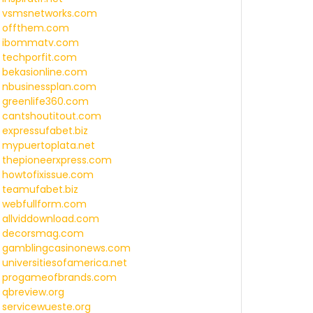
vsmsnetworks.com
offthem.com
ibommatv.com
techporfit.com
bekasionline.com
nbusinessplan.com
greenlife360.com
cantshoutitout.com
expressufabet.biz
n
mypuertoplata.net
thepioneerxpress.com
howtofixissue.com
teamufabet.biz
webfullform.com
an
allviddownload.com
decorsmag.com
gamblingcasinonews.com
universitiesofamerica.net
progameofbrands.com
qbreview.org
servicewueste.org