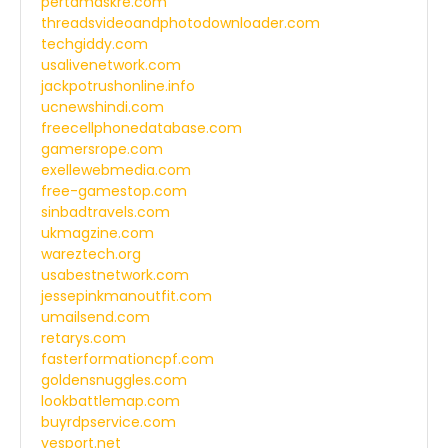
pertamaskre.com
threadsvideoandphotodownloader.com
techgiddy.com
usalivenetwork.com
jackpotrushonline.info
ucnewshindi.com
freecellphonedatabase.com
gamersrope.com
exellewebmedia.com
free-gamestop.com
sinbadtravels.com
ukmagzine.com
wareztech.org
usabestnetwork.com
jessepinkmanoutfit.com
umailsend.com
retarys.com
fasterformationcpf.com
goldensnuggles.com
lookbattlemap.com
buyrdpservice.com
yesport.net