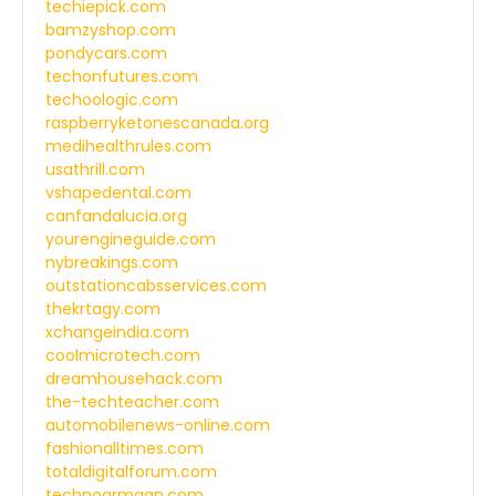
techiepick.com
bamzyshop.com
pondycars.com
techonfutures.com
techoologic.com
raspberryketonescanada.org
medihealthrules.com
usathrill.com
vshapedental.com
canfandalucia.org
yourengineguide.com
nybreakings.com
outstationcabsservices.com
thekrtagy.com
xchangeindia.com
coolmicrotech.com
dreamhousehack.com
the-techteacher.com
automobilenews-online.com
fashionalltimes.com
totaldigitalforum.com
technoarmaan.com