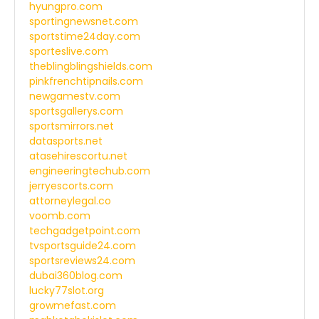
hyungpro.com
sportingnewsnet.com
sportstime24day.com
sporteslive.com
theblingblingshields.com
pinkfrenchtipnails.com
newgamestv.com
sportsgallerys.com
sportsmirrors.net
datasports.net
atasehirescortu.net
engineeringtechub.com
jerryescorts.com
attorneylegal.co
voomb.com
techgadgetpoint.com
tvsportsguide24.com
sportsreviews24.com
dubai360blog.com
lucky77slot.org
growmefast.com