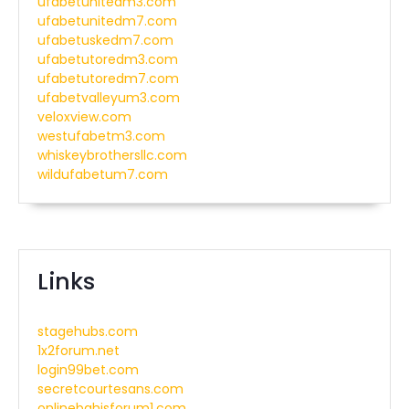
ufabetunitedm3.com
ufabetunitedm7.com
ufabetuskedm7.com
ufabetutoredm3.com
ufabetutoredm7.com
ufabetvalleyum3.com
veloxview.com
westufabetm3.com
whiskeybrothersllc.com
wildufabetum7.com
Links
stagehubs.com
1x2forum.net
login99bet.com
secretcourtesans.com
onlinebahisforum1.com