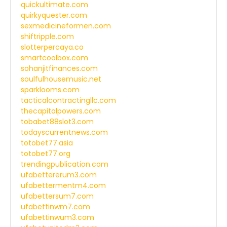
quickultimate.com
quirkyquester.com
sexmedicineformen.com
shiftripple.com
slotterpercaya.co
smartcoolbox.com
sohanjitfinances.com
soulfulhousemusic.net
sparklooms.com
tacticalcontractingllc.com
thecapitalpowers.com
tobabet88slot3.com
todayscurrentnews.com
totobet77.asia
totobet77.org
trendingpublication.com
ufabettererum3.com
ufabettermentm4.com
ufabettersum7.com
ufabettinwm7.com
ufabettinwum3.com