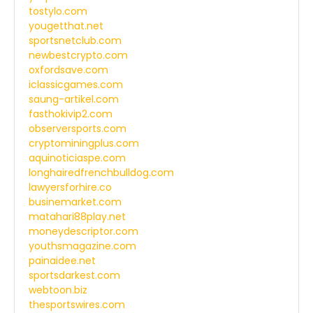
tostylo.com
yougetthat.net
sportsnetclub.com
newbestcrypto.com
oxfordsave.com
iclassicgames.com
saung-artikel.com
fasthokivip2.com
observersports.com
cryptominingplus.com
aquinoticiaspe.com
longhairedfrenchbulldog.com
lawyersforhire.co
businemarket.com
matahari88play.net
moneydescriptor.com
youthsmagazine.com
painaidee.net
sportsdarkest.com
webtoon.biz
thesportswires.com