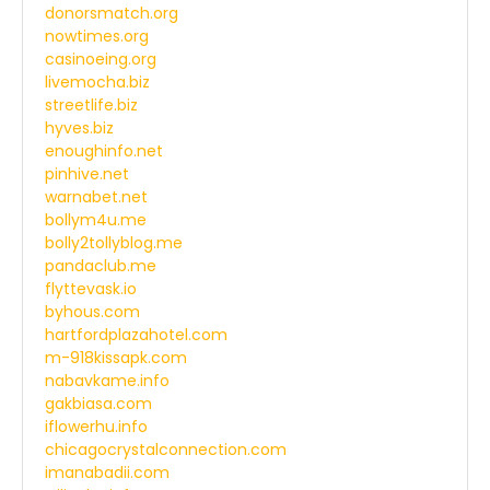
donorsmatch.org
nowtimes.org
casinoeing.org
livemocha.biz
streetlife.biz
hyves.biz
enoughinfo.net
pinhive.net
warnabet.net
bollym4u.me
bolly2tollyblog.me
pandaclub.me
flyttevask.io
byhous.com
hartfordplazahotel.com
m-918kissapk.com
nabavkame.info
gakbiasa.com
iflowerhu.info
chicagocrystalconnection.com
imanabadii.com