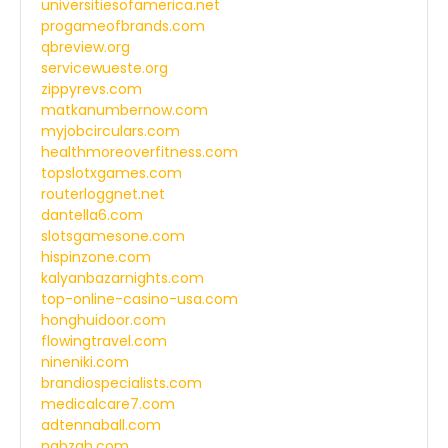
universitiesofamerica.net
progameofbrands.com
qbreview.org
servicewueste.org
zippyrevs.com
matkanumbernow.com
myjobcirculars.com
healthmoreoverfitness.com
topslotxgames.com
routerloggnet.net
dantella6.com
slotsgamesone.com
hispinzone.com
kalyanbazarnights.com
top-online-casino-usa.com
honghuidoor.com
flowingtravel.com
nineniki.com
brandiospecialists.com
medicalcare7.com
adtennaball.com
nabzah.com