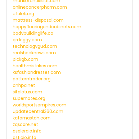
mahkotahokislot.com
onlinecancerpharm.com
ufalek.org
mattress-disposal.com
happyflooringandcabinets.com
bodybuildinglife.co
qrdoggy.com
technologygud.com
realshocknews.com
pickgb.com
healthmistakes.com
ksfashiondresses.com
patterntrader.org
cnhpa.net
sitalotus.com
supernotes.org
worldsportsempires.com
updatecentral360.com
katamastah.com
zqscore.net
aseleraio.info
asticio.info