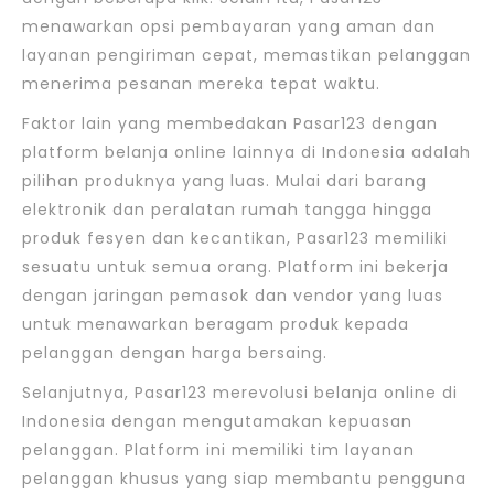
menawarkan opsi pembayaran yang aman dan
layanan pengiriman cepat, memastikan pelanggan
menerima pesanan mereka tepat waktu.
Faktor lain yang membedakan Pasar123 dengan
platform belanja online lainnya di Indonesia adalah
pilihan produknya yang luas. Mulai dari barang
elektronik dan peralatan rumah tangga hingga
produk fesyen dan kecantikan, Pasar123 memiliki
sesuatu untuk semua orang. Platform ini bekerja
dengan jaringan pemasok dan vendor yang luas
untuk menawarkan beragam produk kepada
pelanggan dengan harga bersaing.
Selanjutnya, Pasar123 merevolusi belanja online di
Indonesia dengan mengutamakan kepuasan
pelanggan. Platform ini memiliki tim layanan
pelanggan khusus yang siap membantu pengguna