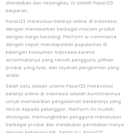
diandalkan dan terjangkau. Di sinilah Pasar123
berperan.
Pasar123 merevolusi belanja online di Indonesia
dengan menawarkan berbagai macam produk
dengan harga bersaing. Platform e-commerce
dengan cepat mendapatkan popularitas di
kalangan konsumen Indonesia karena
antarmukanya yang ramah pengguna, pilihan
produk yang luas, dan layanan pengiriman yang
andal.
Salah satu alasan utama Pasar123 merevolusi
belanja online di Indonesia adalah komitmennya
untuk memberikan pengalaman berbelanja yang
lancar kepada pelanggan. Platform ini mudah
dinavigasi, memungkinkan pengguna menelusuri
berbagai produk dan melakukan pembelian hanya
dengan beberapa klik. Selain itu, Pasar123