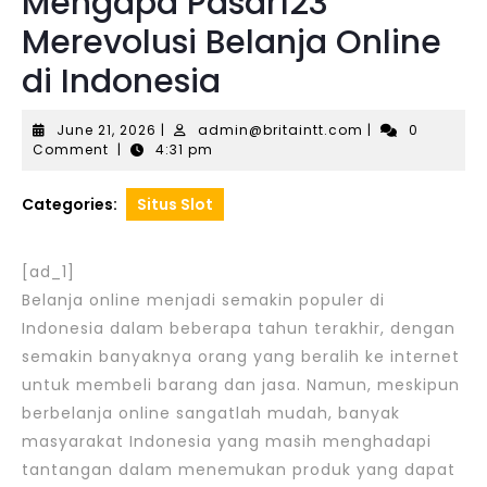
Mengapa Pasar123
Merevolusi Belanja Online
di Indonesia
June
admin@britaint
June 21, 2026
|
admin@britaintt.com
|
0
21,
Comment
|
4:31 pm
2026
Categories:
Situs Slot
[ad_1]
Belanja online menjadi semakin populer di
Indonesia dalam beberapa tahun terakhir, dengan
semakin banyaknya orang yang beralih ke internet
untuk membeli barang dan jasa. Namun, meskipun
berbelanja online sangatlah mudah, banyak
masyarakat Indonesia yang masih menghadapi
tantangan dalam menemukan produk yang dapat