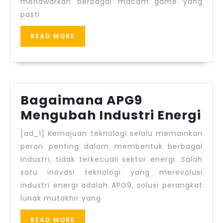
menawarkan berbagai macam game yang
Yang
pasti
Menye
READ
READ MORE
MORE
Bagaimana APG9
Ba
Mengubah Industri Energi
AP
[ad_1] Kemajuan teknologi selalu memainkan
Me
peran penting dalam membentuk berbagai
Ind
industri, tidak terkecuali sektor energi. Salah
Ene
satu inovasi teknologi yang merevolusi
industri energi adalah APG9, solusi perangkat
lunak mutakhir yang
READ
READ MORE