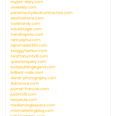
mypet-diary.com
oxweekly.com
panamacitydeckcontractors.com
westfashions.com
toolshandy.com
travelstager.com
trendinspires.com
rannyephul.com
reportradar360.com
swaggyfashion.com
taraftariumtv10.com
questionquery.com
bodybuildinglegend.com
brilliant-nails.com
dandr-photography.com
dokteroce.com
journal-francais.com
justintv10.com
lawyerule.com
mediamingleseaco.com
mtsmarketingblog.com