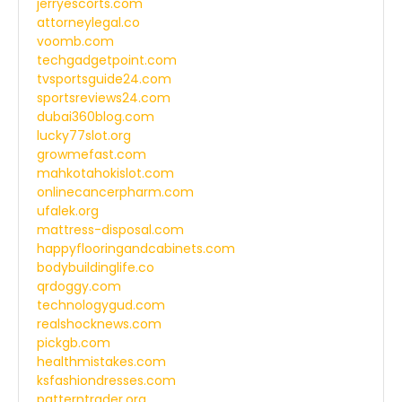
jerryescorts.com
attorneylegal.co
voomb.com
techgadgetpoint.com
tvsportsguide24.com
sportsreviews24.com
dubai360blog.com
lucky77slot.org
growmefast.com
mahkotahokislot.com
onlinecancerpharm.com
ufalek.org
mattress-disposal.com
happyflooringandcabinets.com
bodybuildinglife.co
qrdoggy.com
technologygud.com
realshocknews.com
pickgb.com
healthmistakes.com
ksfashiondresses.com
patterntrader.org