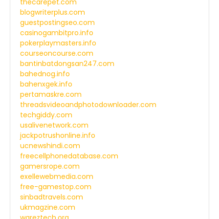
thecarepet.com
blogwriterplus.com
guestpostingseo.com
casinogambitpro.info
pokerplaymasters.info
courseoncourse.com
bantinbatdongsan247.com
bahednog.info
bahenxgek.info
pertamaskre.com
threadsvideoandphotodownloader.com
techgiddy.com
usalivenetwork.com
jackpotrushonline.info
ucnewshindi.com
freecellphonedatabase.com
gamersrope.com
exellewebmedia.com
free-gamestop.com
sinbadtravels.com
ukmagzine.com
wareztech.org