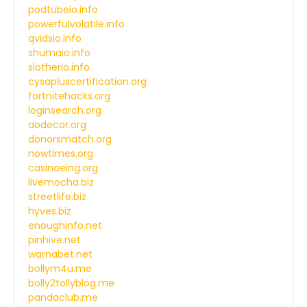
podtubeio.info
powerfulvolatile.info
qvidsio.info
shumaio.info
slotherio.info
cysapluscertification.org
fortnitehacks.org
loginsearch.org
aodecor.org
donorsmatch.org
nowtimes.org
casinoeing.org
livemocha.biz
streetlife.biz
hyves.biz
enoughinfo.net
pinhive.net
warnabet.net
bollym4u.me
bolly2tollyblog.me
pandaclub.me