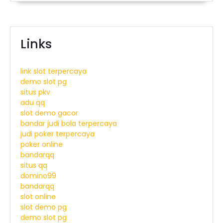
Links
link slot terpercaya
demo slot pg
situs pkv
adu qq
slot demo gacor
bandar judi bola terpercaya
judi poker terpercaya
poker online
bandarqq
situs qq
domino99
bandarqq
slot online
slot demo pg
demo slot pg