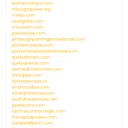
leathercraftpro.com
microgridpower.org
mixiqo.com
needglobe.com
ortocoach.com
passionawe.com
pittsburghpaintingprofessionals.com
plumberryworks.com
psychoterapiawioletanowak.com
quickultimate.com
quirkyquester.com
sexmedicineformen.com
shiftripple.com
slotterpercaya.co
smartcoolbox.com
sohanjitfinances.com
soulfulhousemusic.net
sparklooms.com
tacticalcontractingllc.com
thecapitalpowers.com
tobabet88slot3.com