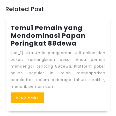
Related Post
Temui Pemain yang
Mendominasi Papan
Temui
Peringkat 88dewa
Pemain
[ad_1] Jika Anda penggemar judi online dan
yang
poker, kemungkinan besar Anda pernah
Mendomin
mendengar tentang 88dewa. Platform poker
Papan
online populer ini telah mendapatkan
popularitas dalam beberapa tahun terakhir,
Peringkat
menarik pemain dari
88dewa
READ
READ MORE
MORE