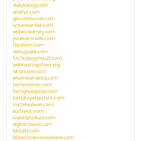
dailylinking.com
dnafyx.com
giocolenuvole.com
iyouessential.com
withloveamity.com
youlearncode.com
fxyatirim.com
abbuguide.com
technologyresult.com
webhostingoffers.org
whatszow.com
ehomeamerca.com
techintendo.com
techgreenpure.com
bestdropshipstore.com
cartelreviews.com
surfsway.com
nailartproduct.com
digitactseed.com
lvlcraft.com
90secondmoneyloans.com