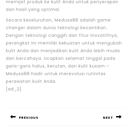
memijat produk ke kulit Anda untuk penyerapan
dan hasil yang optimal.
Secara keseluruhan, Medusa88 adalah game
changer dalam dunia teknologi kecantikan.
Dengan teknologi canggih dan fitur inovatifnya,
perangkat ini memiliki kekuatan untuk mengubah
kulit Anda dan menjadikan kulit Anda lebih muda
dan bercahaya. Ucapkan selamat tinggal pada
garis-garis halus, kerutan, dan kulit kusam –
Medusa88 hadir untuk merevolusi rutinitas
perawatan kulit Anda.
[ad_2]
Post
navigation
PREVIOUS
NEXT
Previous
Next
post:
post: