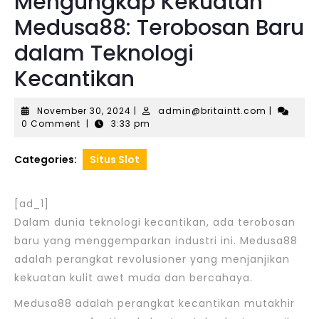
Mengungkap Kekuatan
Medusa88: Terobosan Baru
dalam Teknologi
Kecantikan
November
admin@bri
November 30, 2024
|
admin@britaintt.com
|
30,
0 Comment
|
3:33 pm
2024
Categories:
Situs Slot
[ad_1]
Dalam dunia teknologi kecantikan, ada terobosan
baru yang menggemparkan industri ini. Medusa88
adalah perangkat revolusioner yang menjanjikan
kekuatan kulit awet muda dan bercahaya.
Medusa88 adalah perangkat kecantikan mutakhir