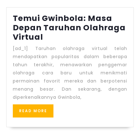
Temui Gwinbola: Masa
Depan Taruhan Olahraga
Temui
Virtual
Gwinbola:
[ad_1] Taruhan olahraga virtual telah
Masa
mendapatkan popularitas dalam beberapa
Depan
tahun terakhir, menawarkan penggemar
Taruhan
olahraga cara baru untuk menikmati
permainan favorit mereka dan berpotensi
Olahraga
menang besar. Dan sekarang, dengan
Virtual
diperkenalkannya Gwinbola,
READ
READ MORE
MORE