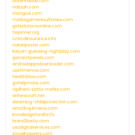
adtennaball.com
nabzah.com
mongive.com
matkagameresultsview.com
getsolutionsonline.com
hispinner.org
criticalinsurance.info
nokariposter.com
kalyan-guessing-nightplay.com
gameofpanels.com
androidappsdownloader.com
usetimenow.com
healthblow.com
gohelpmate.com
rajdhani-satta-matka.com
writerscraft.net
elearning-childprotection.com
wrestling4mena.com
knowledgeforall.info
brand2lastio.com
usadigitalservices.com
socialhoppers.com