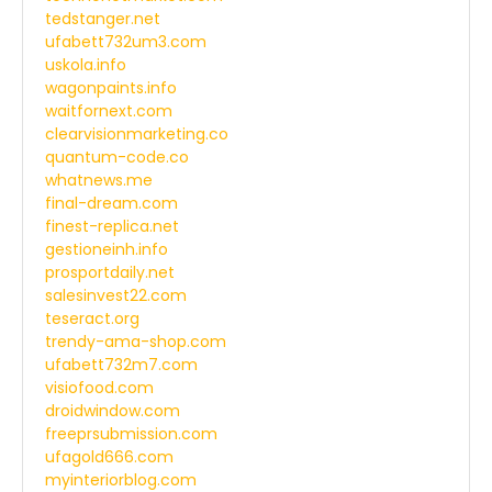
tedstanger.net
ufabett732um3.com
uskola.info
wagonpaints.info
waitfornext.com
clearvisionmarketing.co
quantum-code.co
whatnews.me
final-dream.com
finest-replica.net
gestioneinh.info
prosportdaily.net
salesinvest22.com
teseract.org
trendy-ama-shop.com
ufabett732m7.com
visiofood.com
droidwindow.com
freeprsubmission.com
ufagold666.com
myinteriorblog.com