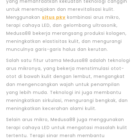
yang memanfaatkan kekuatan teknologi canggih
untuk meremajakan dan merevitalisasi kulit.
Menggunakan
situs pkv
kombinasi arus mikro,
terapi cahaya LED, dan gelombang ultrasonik,
Medusa88 bekerja merangsang produksi kolagen,
meningkatkan elastisitas kulit, dan mengurangi
munculnya garis-garis halus dan kerutan.
Salah satu fitur utama Medusa88 adalah teknologi
arus mikronya, yang bekerja menstimulasi otot-
otot di bawah kulit dengan lembut, mengangkat
dan mengencangkan wajah untuk penampilan
yang lebih muda. Teknologi ini juga membantu
meningkatkan sirkulasi, mengurangi bengkak, dan
meningkatkan kecerahan alami kulit.
Selain arus mikro, Medusa88 juga menggunakan
terapi cahaya LED untuk mengatasi masalah kulit
tertentu. Terapi sinar merah membantu