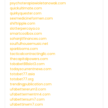
psychoterapiawioletanowak.com
quickultimate.com
quirkyquester.com
sexmedicineformen.com
shiftripple.com
slotterpercaya.co
smartcoolbox.com
sohanjitfinances.com
soulfulhousemusic.net
sparklooms.com
tacticalcontractingllc.com
thecapitalpowers.com
tobabet88slot3.com
todayscurrentnews.com
totobet77.asia
totobet77.org
trendingpublication.com
ufabettererum3.com
ufabettermentm4.com
ufabettersum7.com
ufabettinwm7.com