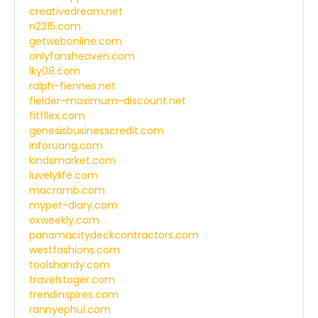
creativedream.net
n2315.com
getwebonline.com
onlyfansheaven.com
lky08.com
ralph-fiennes.net
fielder-maximum-discount.net
fitfllex.com
genesisbusinesscredit.com
inforuang.com
kindsmarket.com
luvelylife.com
macramb.com
mypet-diary.com
oxweekly.com
panamacitydeckcontractors.com
westfashions.com
toolshandy.com
travelstager.com
trendinspires.com
rannyephul.com