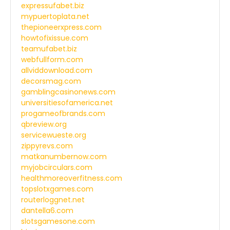
expressufabet.biz
mypuertoplata.net
thepioneerxpress.com
howtofixissue.com
teamufabet.biz
webfullform.com
allviddownload.com
decorsmag.com
gamblingcasinonews.com
universitiesofamerica.net
progameofbrands.com
qbreview.org
servicewueste.org
zippyrevs.com
matkanumbernow.com
myjobcirculars.com
healthmoreoverfitness.com
topslotxgames.com
routerloggnet.net
dantella6.com
slotsgamesone.com