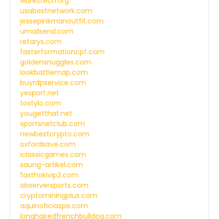
wareztech.org
usabestnetwork.com
jessepinkmanoutfit.com
umailsend.com
retarys.com
fasterformationcpf.com
goldensnuggles.com
lookbattlemap.com
buyrdpservice.com
yesport.net
tostylo.com
yougetthat.net
sportsnetclub.com
newbestcrypto.com
oxfordsave.com
iclassicgames.com
saung-artikel.com
fasthokivip2.com
observersports.com
cryptominingplus.com
aquinoticiaspe.com
longhairedfrenchbulldog.com