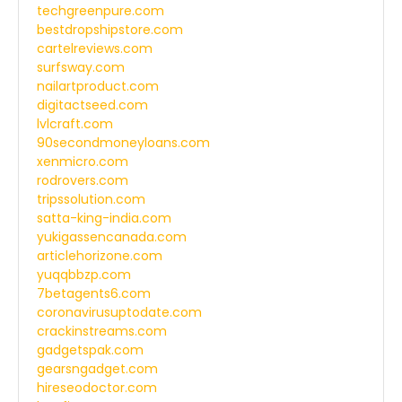
techgreenpure.com
bestdropshipstore.com
cartelreviews.com
surfsway.com
nailartproduct.com
digitactseed.com
lvlcraft.com
90secondmoneyloans.com
xenmicro.com
rodrovers.com
tripssolution.com
satta-king-india.com
yukigassencanada.com
articlehorizone.com
yuqqbbzp.com
7betagents6.com
coronavirusuptodate.com
crackinstreams.com
gadgetspak.com
gearsngadget.com
hireseodoctor.com