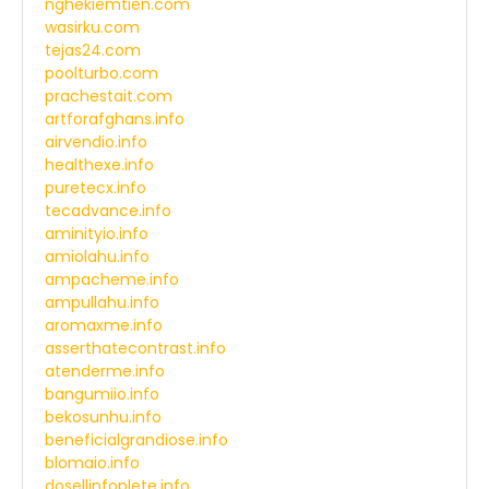
nghekiemtien.com
wasirku.com
tejas24.com
poolturbo.com
prachestait.com
artforafghans.info
airvendio.info
healthexe.info
puretecx.info
tecadvance.info
aminityio.info
amiolahu.info
ampacheme.info
ampullahu.info
aromaxme.info
asserthatecontrast.info
atenderme.info
bangumiio.info
bekosunhu.info
beneficialgrandiose.info
blomaio.info
dosellinfoplete.info