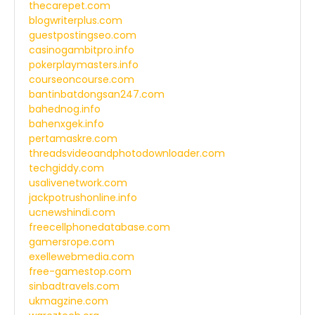
thecarepet.com
blogwriterplus.com
guestpostingseo.com
casinogambitpro.info
pokerplaymasters.info
courseoncourse.com
bantinbatdongsan247.com
bahednog.info
bahenxgek.info
pertamaskre.com
threadsvideoandphotodownloader.com
techgiddy.com
usalivenetwork.com
jackpotrushonline.info
ucnewshindi.com
freecellphonedatabase.com
gamersrope.com
exellewebmedia.com
free-gamestop.com
sinbadtravels.com
ukmagzine.com