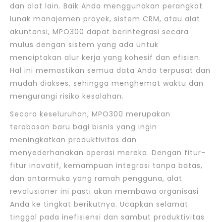
dan alat lain. Baik Anda menggunakan perangkat
lunak manajemen proyek, sistem CRM, atau alat
akuntansi, MPO300 dapat berintegrasi secara
mulus dengan sistem yang ada untuk
menciptakan alur kerja yang kohesif dan efisien.
Hal ini memastikan semua data Anda terpusat dan
mudah diakses, sehingga menghemat waktu dan
mengurangi risiko kesalahan.
Secara keseluruhan, MPO300 merupakan
terobosan baru bagi bisnis yang ingin
meningkatkan produktivitas dan
menyederhanakan operasi mereka. Dengan fitur-
fitur inovatif, kemampuan integrasi tanpa batas,
dan antarmuka yang ramah pengguna, alat
revolusioner ini pasti akan membawa organisasi
Anda ke tingkat berikutnya. Ucapkan selamat
tinggal pada inefisiensi dan sambut produktivitas