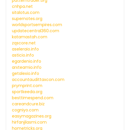
patterntrader.org
cnhpa.net
sitalotus.com
supernotes.org
worldsportsempires.com
updatecentral360.com
katamastah.com
zqscore.net
aseleraio.info
asticio.info
egardenio.info
arxteamio.info
getalexio.info
accountaudittaxcon.com
prymprint.com
sportkeeda.org
besttimespend.com
careandcure.biz
cogniyo.com
easymagazines.org
hirfanjilasmi.com
hometricks.org