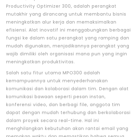
Productivity Optimizer 300, adalah perangkat
mutakhir yang dirancang untuk membantu bisnis
meningkatkan alur kerja dan memaksimalkan
efisiensi. Alat inovatif ini menggabungkan berbagai
fungsi ke dalam satu perangkat yang ramping dan
mudah digunakan, menjadikannya perangkat yang
wajib dimiliki oleh organisasi mana pun yang ingin
meningkatkan produktivitas.
Salah satu fitur utama MPO300 adalah
kemampuannya untuk menyederhanakan
komunikasi dan kolaborasi dalam tim. Dengan alat
komunikasi bawaan seperti pesan instan,
konferensi video, dan berbagi file, anggota tim
dapat dengan mudah terhubung dan berkolaborasi
dalam proyek secara real-time. Hal ini
menghilangkan kebutuhan akan rantai email yang
memakan waktu dan memastikan bahwa semua