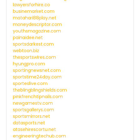
lawyersforhire.co
businemarket.com
matahari88play.net
moneydescriptor.com
youthsmagazine.com
painaidee.net
sportsdarkest.com
webtoon.biz
thesportswires.com
hyungpro.com
sportingnewsnet.com
sportstime24day.com
sporteslive.com
theblingblingshields.com
pinkfrenchtipnails.com
newgamestv.com
sportsgallerys.com
sportsmirrors.net
datasports.net
atasehirescortu.net
engineeringtechub.com