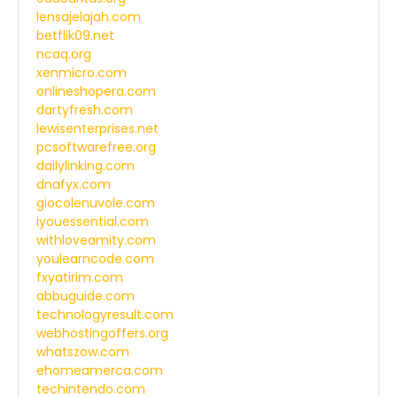
lensajelajah.com
betflik09.net
ncaq.org
xenmicro.com
onlineshopera.com
dartyfresh.com
lewisenterprises.net
pcsoftwarefree.org
dailylinking.com
dnafyx.com
giocolenuvole.com
iyouessential.com
withloveamity.com
youlearncode.com
fxyatirim.com
abbuguide.com
technologyresult.com
webhostingoffers.org
whatszow.com
ehomeamerca.com
techintendo.com