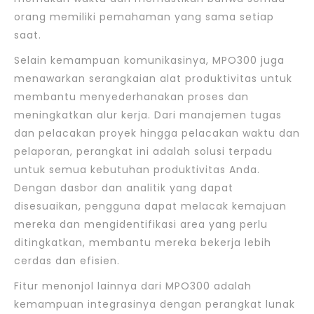
orang memiliki pemahaman yang sama setiap
saat.
Selain kemampuan komunikasinya, MPO300 juga
menawarkan serangkaian alat produktivitas untuk
membantu menyederhanakan proses dan
meningkatkan alur kerja. Dari manajemen tugas
dan pelacakan proyek hingga pelacakan waktu dan
pelaporan, perangkat ini adalah solusi terpadu
untuk semua kebutuhan produktivitas Anda.
Dengan dasbor dan analitik yang dapat
disesuaikan, pengguna dapat melacak kemajuan
mereka dan mengidentifikasi area yang perlu
ditingkatkan, membantu mereka bekerja lebih
cerdas dan efisien.
Fitur menonjol lainnya dari MPO300 adalah
kemampuan integrasinya dengan perangkat lunak