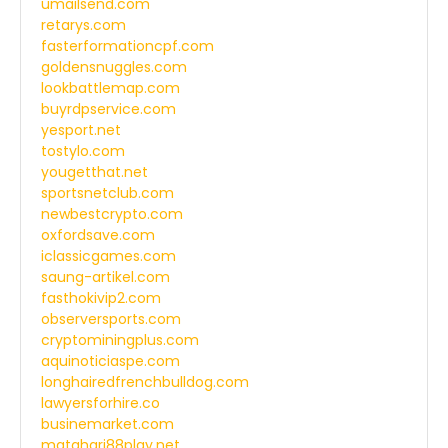
umailsend.com
retarys.com
fasterformationcpf.com
goldensnuggles.com
lookbattlemap.com
buyrdpservice.com
yesport.net
tostylo.com
yougetthat.net
sportsnetclub.com
newbestcrypto.com
oxfordsave.com
iclassicgames.com
saung-artikel.com
fasthokivip2.com
observersports.com
cryptominingplus.com
aquinoticiaspe.com
longhairedfrenchbulldog.com
lawyersforhire.co
businemarket.com
matahari88play.net