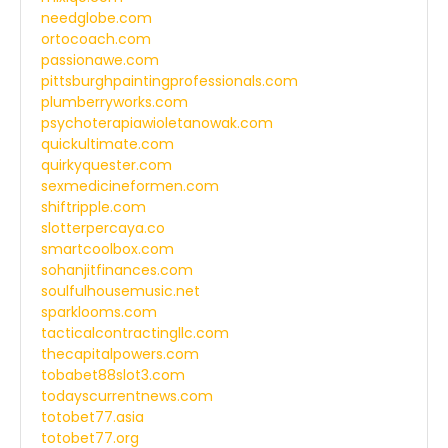
needglobe.com
ortocoach.com
passionawe.com
pittsburghpaintingprofessionals.com
plumberryworks.com
psychoterapiawioletanowak.com
quickultimate.com
quirkyquester.com
sexmedicineformen.com
shiftripple.com
slotterpercaya.co
smartcoolbox.com
sohanjitfinances.com
soulfulhousemusic.net
sparklooms.com
tacticalcontractingllc.com
thecapitalpowers.com
tobabet88slot3.com
todayscurrentnews.com
totobet77.asia
totobet77.org