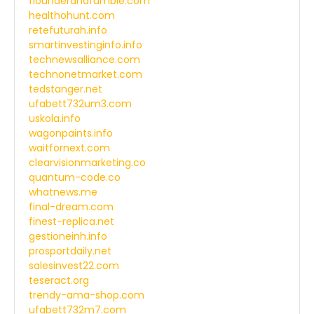
flounderandfumble.com
healthohunt.com
retefuturah.info
smartinvestinginfo.info
technewsalliance.com
technonetmarket.com
tedstanger.net
ufabett732um3.com
uskola.info
wagonpaints.info
waitfornext.com
clearvisionmarketing.co
quantum-code.co
whatnews.me
final-dream.com
finest-replica.net
gestioneinh.info
prosportdaily.net
salesinvest22.com
teseract.org
trendy-ama-shop.com
ufabett732m7.com