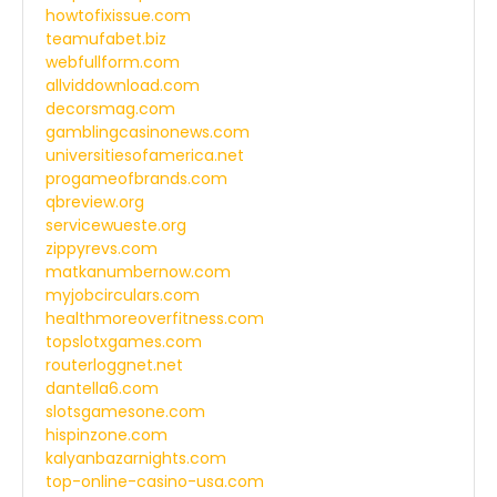
howtofixissue.com
teamufabet.biz
webfullform.com
allviddownload.com
decorsmag.com
gamblingcasinonews.com
universitiesofamerica.net
progameofbrands.com
qbreview.org
servicewueste.org
zippyrevs.com
matkanumbernow.com
myjobcirculars.com
healthmoreoverfitness.com
topslotxgames.com
routerloggnet.net
dantella6.com
slotsgamesone.com
hispinzone.com
kalyanbazarnights.com
top-online-casino-usa.com