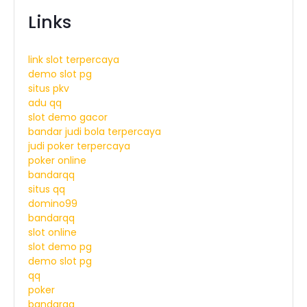
Links
link slot terpercaya
demo slot pg
situs pkv
adu qq
slot demo gacor
bandar judi bola terpercaya
judi poker terpercaya
poker online
bandarqq
situs qq
domino99
bandarqq
slot online
slot demo pg
demo slot pg
qq
poker
bandarqq