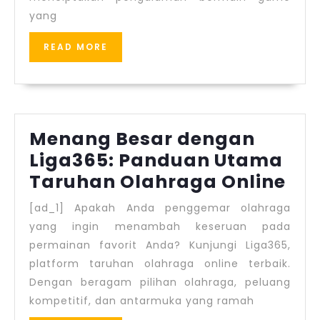
yang
READ
READ MORE
MORE
Menang Besar dengan
Liga365: Panduan Utama
Me
Taruhan Olahraga Online
Bes
[ad_1] Apakah Anda penggemar olahraga
de
yang ingin menambah keseruan pada
Lig
permainan favorit Anda? Kunjungi Liga365,
Pa
platform taruhan olahraga online terbaik.
Dengan beragam pilihan olahraga, peluang
Ut
kompetitif, dan antarmuka yang ramah
Ta