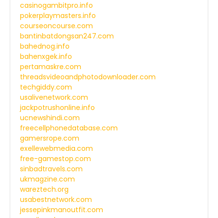
casinogambitpro.info
pokerplaymasters.info
courseoncourse.com
bantinbatdongsan247.com
bahednog.info
bahenxgek.info
pertamaskre.com
threadsvideoandphotodownloader.com
techgiddy.com
usalivenetwork.com
jackpotrushonline.info
ucnewshindi.com
freecellphonedatabase.com
gamersrope.com
exellewebmedia.com
free-gamestop.com
sinbadtravels.com
ukmagzine.com
wareztech.org
usabestnetwork.com
jessepinkmanoutfit.com