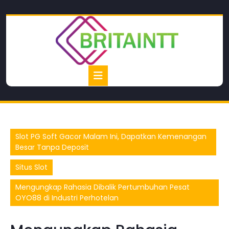
Skip
to
content
Open
Button
Slot PG Soft Gacor Malam Ini, Dapatkan Kemenangan
Besar Tanpa Deposit
Situs Slot
Mengungkap Rahasia Dibalik Pertumbuhan Pesat
OYO88 di Industri Perhotelan