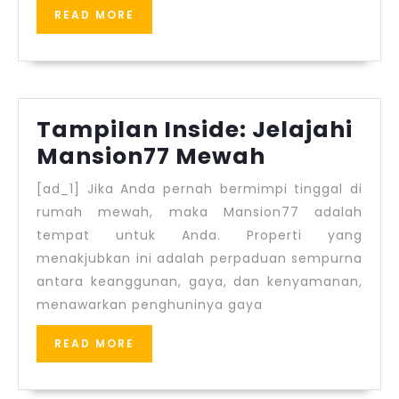
Ol
READ
READ MORE
MORE
Onl
Tampilan Inside: Jelajahi
Tampilan
Mansion77 Mewah
Inside:
[ad_1] Jika Anda pernah bermimpi tinggal di
Jelajahi
rumah mewah, maka Mansion77 adalah
Mansion77
tempat untuk Anda. Properti yang
Mewah
menakjubkan ini adalah perpaduan sempurna
antara keanggunan, gaya, dan kenyamanan,
menawarkan penghuninya gaya
READ
READ MORE
MORE