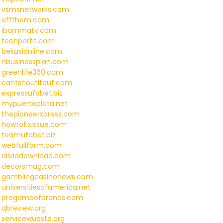
wahan
vsmsnetworks.com
offthem.com
ibommatv.com
techporfit.com
bekasionline.com
nbusinessplan.com
greenlife360.com
cantshoutitout.com
expressufabet.biz
mypuertoplata.net
thepioneerxpress.com
howtofixissue.com
teamufabet.biz
webfullform.com
allviddownload.com
decorsmag.com
gamblingcasinonews.com
universitiesofamerica.net
progameofbrands.com
qbreview.org
servicewueste.org