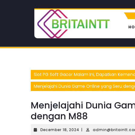
Skip
to
content
HO
Slot PG Soft Gacor Malam Ini, Dapatkan Kemen
Menjelajahi Dunia Game Online yang Seru den
Menjelajahi Dunia Gam
dengan M88
December
December 18, 2024
|
admin@britaintt.c
18,