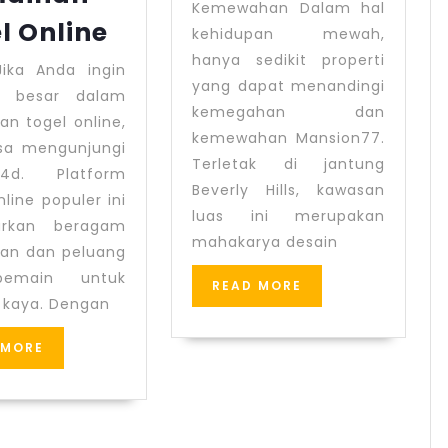
Keme
Kemewahan Dalam hal
Tomang4d:
l Online
kehidupan mewah,
Panduan
hanya sedikit properti
Jika Anda ingin
Utama
yang dapat menandingi
 besar dalam
Menang
kemegahan dan
an togel online,
Besar
kemewahan Mansion77.
sa mengunjungi
Terletak di jantung
Dalam
4d. Platform
Beverly Hills, kawasan
Permainan
nline populer ini
luas ini merupakan
rkan beragam
Togel
mahakarya desain
an dan peluang
Online
pemain untuk
READ
READ MORE
 kaya. Dengan
MORE
READ
 MORE
MORE