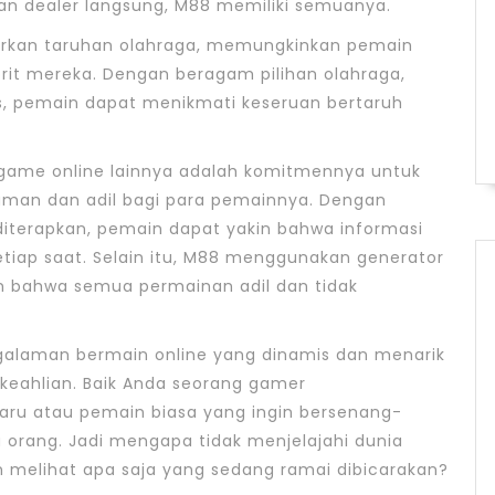
nan dealer langsung, M88 memiliki semuanya.
arkan taruhan olahraga, memungkinkan pemain
rit mereka. Dengan beragam pilihan olahraga,
is, pemain dapat menikmati keseruan bertaruh
ame online lainnya adalah komitmennya untuk
man dan adil bagi para pemainnya. Dengan
iterapkan, pemain dapat yakin bahwa informasi
etiap saat. Selain itu, M88 menggunakan generator
n bahwa semua permainan adil dan tidak
alaman bermain online yang dinamis dan menarik
keahlian. Baik Anda seorang gamer
ru atau pemain biasa yang ingin bersenang-
 orang. Jadi mengapa tidak menjelajahi dunia
melihat apa saja yang sedang ramai dibicarakan?