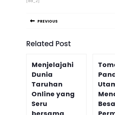
[ad_2]
Post
navigation
PREVIOUS
Previous
post:
Related Post
Menjelajahi
Tom
Dunia
Pan
Taruhan
Uta
Online yang
Men
Seru
Besa
bersama
Per