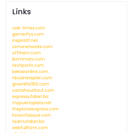
Links
uae-times.com
gamerifys.com
inspiratif.net
vsmsnetworks.com
offthem.com
ibommatv.com
techporfit.com
bekasionline.com
nbusinessplan.com
greenlife360.com
cantshoutitout.com
expressufabet.biz
mypuertoplata.net
thepioneerxpress.com
howtofixissue.com
teamufabet.biz
webfullform.com