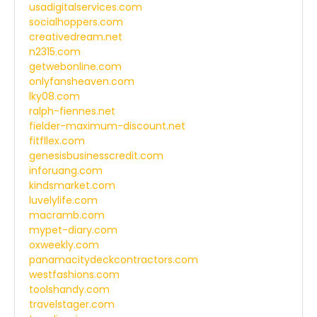
usadigitalservices.com
socialhoppers.com
creativedream.net
n2315.com
getwebonline.com
onlyfansheaven.com
lky08.com
ralph-fiennes.net
fielder-maximum-discount.net
fitfllex.com
genesisbusinesscredit.com
inforuang.com
kindsmarket.com
luvelylife.com
macramb.com
mypet-diary.com
oxweekly.com
panamacitydeckcontractors.com
westfashions.com
toolshandy.com
travelstager.com