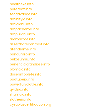
healthexe.info
puretecx.info
tecadvance.info
aminityio.info
amiolahu.info
ampacheme.info
ampullahu.info
aromaxme.info
asserthatecontrast.info
atenderme.info
bangumiio.info
bekosunhu.info
beneficialgrandiose.info
blomaio.info
dosellinfoplete.info
podtubeio.info
powerfulvolatile.info
qvidsio.info
shumaio.info
slotherio.info
cysapluscertification.org