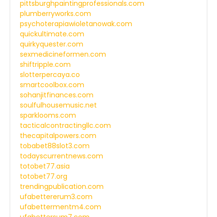
pittsburghpaintingprofessionals.com
plumberryworks.com
psychoterapiawioletanowak.com
quickultimate.com
quirkyquester.com
sexmedicineformen.com
shiftripple.com
slotterpercaya.co
smartcoolbox.com
sohanjitfinances.com
soulfulhousemusic.net
sparklooms.com
tacticalcontractingllc.com
thecapitalpowers.com
tobabet88slot3.com
todayscurrentnews.com
totobet77.asia
totobet77.org
trendingpublication.com
ufabettererum3.com
ufabettermentm4.com