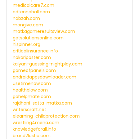
medicalcare7.com
adtennaball.com
nabzah.com
mongive.com
matkagameresultsview.com
getsolutionsonline.com
hispinner.org
criticalinsurance.info
nokariposter.com
kalyan-guessing-nightplay.com
gameofpanels.com
androidappsdownloader.com
usetimenow.com
healthblow.com
gohelpmate.com
rajdhani-satta-matka.com
writerscraft.net
elearning-childprotection.com
wrestling4mena.com
knowledgeforall.info
brand2lastio.com