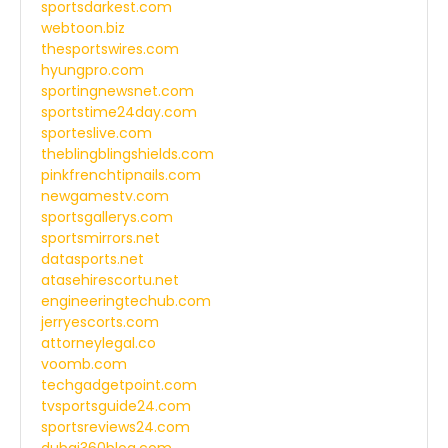
sportsdarkest.com
webtoon.biz
thesportswires.com
hyungpro.com
sportingnewsnet.com
sportstime24day.com
sporteslive.com
theblingblingshields.com
pinkfrenchtipnails.com
newgamestv.com
sportsgallerys.com
sportsmirrors.net
datasports.net
atasehirescortu.net
engineeringtechub.com
jerryescorts.com
attorneylegal.co
voomb.com
techgadgetpoint.com
tvsportsguide24.com
sportsreviews24.com