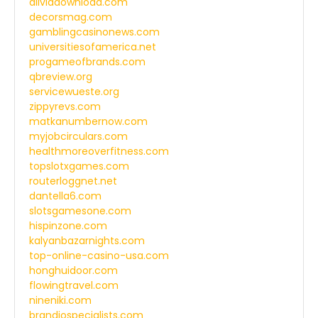
allviddownload.com
decorsmag.com
gamblingcasinonews.com
universitiesofamerica.net
progameofbrands.com
qbreview.org
servicewueste.org
zippyrevs.com
matkanumbernow.com
myjobcirculars.com
healthmoreoverfitness.com
topslotxgames.com
routerloggnet.net
dantella6.com
slotsgamesone.com
hispinzone.com
kalyanbazarnights.com
top-online-casino-usa.com
honghuidoor.com
flowingtravel.com
nineniki.com
brandiospecialists.com