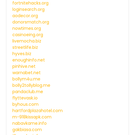
fortnitehacks.org
loginsearch.org
aodecor.org
donorsmatch.org
nowtimes.org
casinoeing.org
livemocha.biz
streetlife.biz
hyves.biz
enoughinfo.net
pinhive.net
warnabet.net
bollym4u.me
bolly2tollyblog.me
pandaclub.me
flyttevask.io
byhous.com
hartfordplazahotel.com
m-918kissapk.com
nabavkame.info
gakbiasa.com