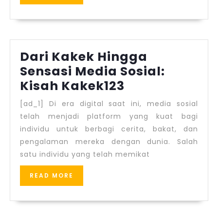
MORE
Dari Kakek Hingga
Sensasi Media Sosial:
Dari
Kisah Kakek123
Kakek
[ad_1] Di era digital saat ini, media sosial
Hingga
telah menjadi platform yang kuat bagi
Sensasi
individu untuk berbagi cerita, bakat, dan
Media
pengalaman mereka dengan dunia. Salah
satu individu yang telah memikat
Sosial:
Kisah
READ
READ MORE
Kakek123
MORE