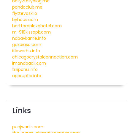
bolly2tollyblog.me
pandaclub.me
flyttevask.io
byhous.com
hartfordplazahotel.com
m-918kissapk.com
nabavkame.info
gakbiasa.com
iflowerhu.info
chicagocrystalconnection.com
imanabadii.com
trilipohu.info
appruptio.info
Links
punjwanis.com