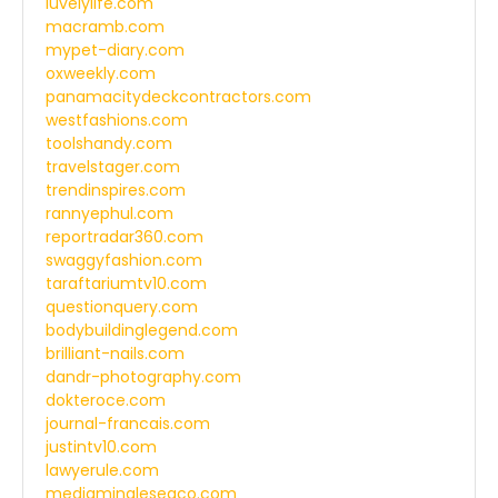
luvelylife.com
macramb.com
mypet-diary.com
oxweekly.com
panamacitydeckcontractors.com
westfashions.com
toolshandy.com
travelstager.com
trendinspires.com
rannyephul.com
reportradar360.com
swaggyfashion.com
taraftariumtv10.com
questionquery.com
bodybuildinglegend.com
brilliant-nails.com
dandr-photography.com
dokteroce.com
journal-francais.com
justintv10.com
lawyerule.com
mediamingleseaco.com