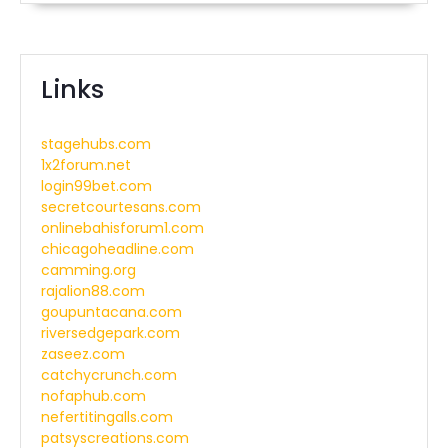
Links
stagehubs.com
1x2forum.net
login99bet.com
secretcourtesans.com
onlinebahisforum1.com
chicagoheadline.com
camming.org
rajalion88.com
goupuntacana.com
riversedgepark.com
zaseez.com
catchycrunch.com
nofaphub.com
nefertitingalls.com
patsyscreations.com