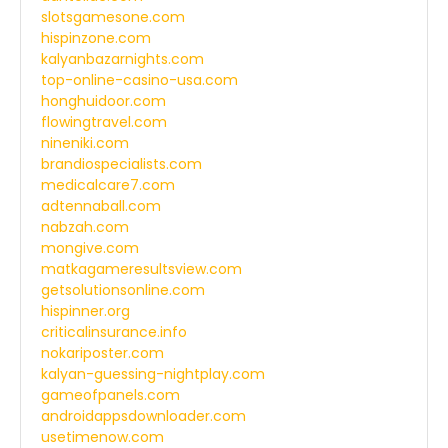
slotsgamesone.com
hispinzone.com
kalyanbazarnights.com
top-online-casino-usa.com
honghuidoor.com
flowingtravel.com
nineniki.com
brandiospecialists.com
medicalcare7.com
adtennaball.com
nabzah.com
mongive.com
matkagameresultsview.com
getsolutionsonline.com
hispinner.org
criticalinsurance.info
nokariposter.com
kalyan-guessing-nightplay.com
gameofpanels.com
androidappsdownloader.com
usetimenow.com