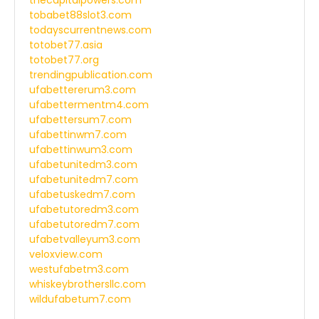
thecapitalpowers.com
tobabet88slot3.com
todayscurrentnews.com
totobet77.asia
totobet77.org
trendingpublication.com
ufabettererum3.com
ufabettermentm4.com
ufabettersum7.com
ufabettinwm7.com
ufabettinwum3.com
ufabetunitedm3.com
ufabetunitedm7.com
ufabetuskedm7.com
ufabetutoredm3.com
ufabetutoredm7.com
ufabetvalleyum3.com
veloxview.com
westufabetm3.com
whiskeybrothersllc.com
wildufabetum7.com