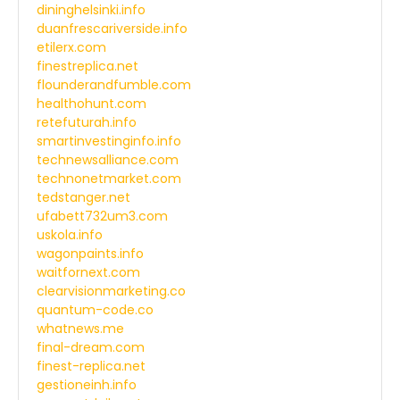
dininghelsinki.info
duanfrescariverside.info
etilerx.com
finestreplica.net
flounderandfumble.com
healthohunt.com
retefuturah.info
smartinvestinginfo.info
technewsalliance.com
technonetmarket.com
tedstanger.net
ufabett732um3.com
uskola.info
wagonpaints.info
waitfornext.com
clearvisionmarketing.co
quantum-code.co
whatnews.me
final-dream.com
finest-replica.net
gestioneinh.info