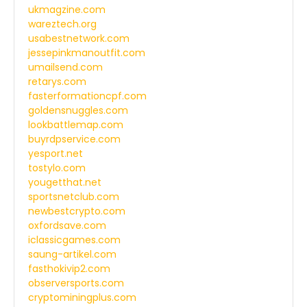
ukmagzine.com
wareztech.org
usabestnetwork.com
jessepinkmanoutfit.com
umailsend.com
retarys.com
fasterformationcpf.com
goldensnuggles.com
lookbattlemap.com
buyrdpservice.com
yesport.net
tostylo.com
yougetthat.net
sportsnetclub.com
newbestcrypto.com
oxfordsave.com
iclassicgames.com
saung-artikel.com
fasthokivip2.com
observersports.com
cryptominingplus.com