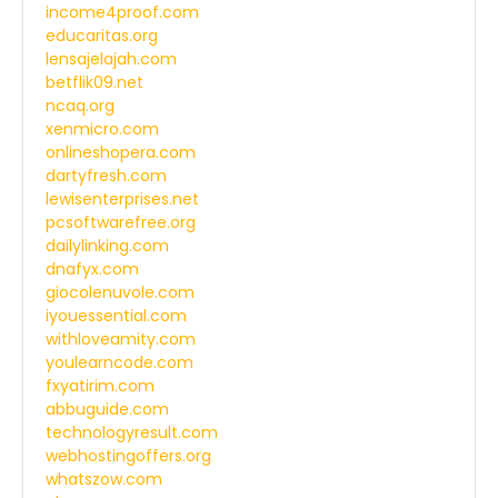
income4proof.com
educaritas.org
lensajelajah.com
betflik09.net
ncaq.org
xenmicro.com
onlineshopera.com
dartyfresh.com
lewisenterprises.net
pcsoftwarefree.org
dailylinking.com
dnafyx.com
giocolenuvole.com
iyouessential.com
withloveamity.com
youlearncode.com
fxyatirim.com
abbuguide.com
technologyresult.com
webhostingoffers.org
whatszow.com