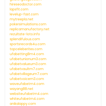
hireseodoctor.com
lapsfit.com
levelup-fast.com
mytreepla.net
pokersimulations.com
replicamanufactory.net
rezultate-loto.info
splendifulous.com
sportsrecords4u.com
topceleberites.com
ufabetting8m4.com
ufabetunionum3.com
ufabetvalueum3.com
ufabetvaultm7.com
ufabetvillageum7.com
ufabetvoicem3.com
waveufabetm4.com
wayang88.net
websiteufabetm4.com
whiteufabetm4.com
anikalappy.com