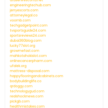
atasehirescortu.net
engineeringtechub.com
jerryescorts.com
attorneylegal.co
voomb.com
techgadgetpoint.com
tvsportsguide24.com
sportsreviews24.com
dubai360blog.com
lucky77slot.org
growmefast.com
mahkotahokislot.com
onlinecancerpharm.com
ufalek.org
mattress-disposal.com
happyflooringandcabinets.com
bodybuildinglife.co
qrdoggy.com
technologygud.com
realshocknews.com
pickgb.com
healthmistakes.com