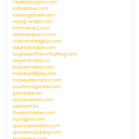
newbestcrypto.com
oxfordsave.com
iclassicgames.com
saung-artikel.com
fasthokivip2.com
observersports.com
cryptominingplus.com
aquinoticiaspe.com
longhairedfrenchbulldog.com
lawyersforhire.co
businemarket.com
matahari88play.net
moneydescriptor.com
youthsmagazine.com
painaidee.net
sportsdarkest.com
webtoon.biz
thesportswires.com
hyungpro.com
sportingnewsnet.com
sportstime24day.com
sporteslive.com