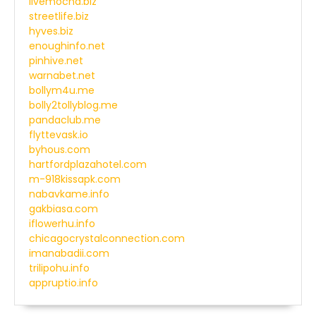
livemocha.biz
streetlife.biz
hyves.biz
enoughinfo.net
pinhive.net
warnabet.net
bollym4u.me
bolly2tollyblog.me
pandaclub.me
flyttevask.io
byhous.com
hartfordplazahotel.com
m-918kissapk.com
nabavkame.info
gakbiasa.com
iflowerhu.info
chicagocrystalconnection.com
imanabadii.com
trilipohu.info
appruptio.info