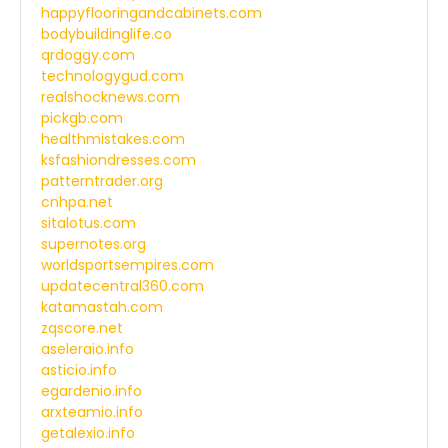
happyflooringandcabinets.com
bodybuildinglife.co
qrdoggy.com
technologygud.com
realshocknews.com
pickgb.com
healthmistakes.com
ksfashiondresses.com
patterntrader.org
cnhpa.net
sitalotus.com
supernotes.org
worldsportsempires.com
updatecentral360.com
katamastah.com
zqscore.net
aseleraio.info
asticio.info
egardenio.info
arxteamio.info
getalexio.info