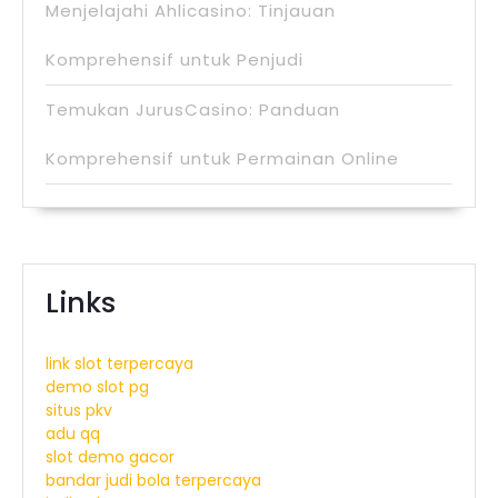
Menjelajahi Ahlicasino: Tinjauan
Komprehensif untuk Penjudi
Temukan JurusCasino: Panduan
Komprehensif untuk Permainan Online
Links
link slot terpercaya
demo slot pg
situs pkv
adu qq
slot demo gacor
bandar judi bola terpercaya