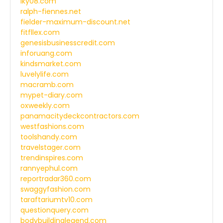
lky08.com
ralph-fiennes.net
fielder-maximum-discount.net
fitfllex.com
genesisbusinesscredit.com
inforuang.com
kindsmarket.com
luvelylife.com
macramb.com
mypet-diary.com
oxweekly.com
panamacitydeckcontractors.com
westfashions.com
toolshandy.com
travelstager.com
trendinspires.com
rannyephul.com
reportradar360.com
swaggyfashion.com
taraftariumtv10.com
questionquery.com
bodybuildinglegend.com