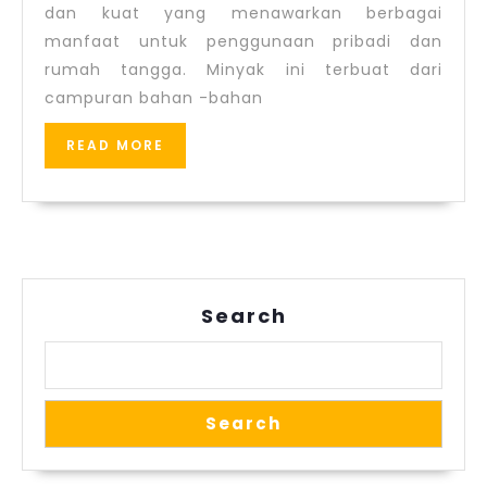
Miny
dan kuat yang menawarkan berbagai
serb
manfaat untuk penggunaan pribadi dan
rumah tangga. Minyak ini terbuat dari
pam
campuran bahan -bahan
READ
READ MORE
MORE
Search
Search