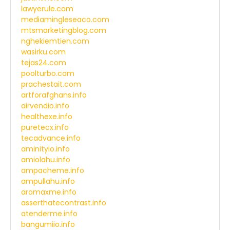
lawyerule.com
mediamingleseaco.com
mtsmarketingblog.com
nghekiemtien.com
wasirku.com
tejas24.com
poolturbo.com
prachestait.com
artforafghans.info
airvendio.info
healthexe.info
puretecx.info
tecadvance.info
aminityio.info
amiolahu.info
ampacheme.info
ampullahu.info
aromaxme.info
asserthatecontrast.info
atenderme.info
bangumiio.info