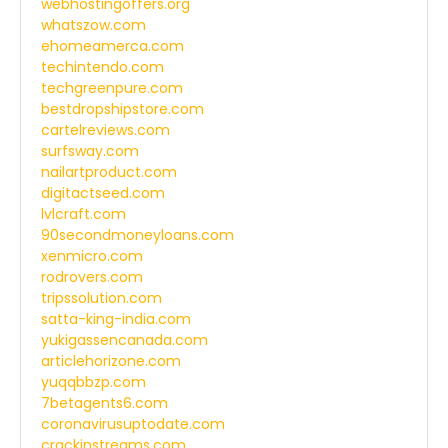
webhostingoffers.org
whatszow.com
ehomeamerca.com
techintendo.com
techgreenpure.com
bestdropshipstore.com
cartelreviews.com
surfsway.com
nailartproduct.com
digitactseed.com
lvlcraft.com
90secondmoneyloans.com
xenmicro.com
rodrovers.com
tripssolution.com
satta-king-india.com
yukigassencanada.com
articlehorizone.com
yuqqbbzp.com
7betagents6.com
coronavirusuptodate.com
crackinstreams.com