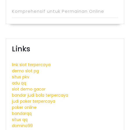
Komprehensif untuk Permainan Online
Links
link slot terpercaya
demo slot pg
situs pkv
adu qq
slot demo gacor
bandar judi bola terpercaya
judi poker terpercaya
poker online
bandarqq
situs qq
domino99