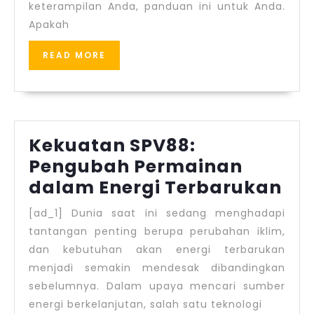
keterampilan Anda, panduan ini untuk Anda.
di
Apakah
Mahjongjp88
READ
READ MORE
MORE
Kekuatan SPV88:
Pengubah Permainan
Ke
dalam Energi Terbarukan
SPV
[ad_1] Dunia saat ini sedang menghadapi
Pe
tantangan penting berupa perubahan iklim,
Pe
dan kebutuhan akan energi terbarukan
da
menjadi semakin mendesak dibandingkan
sebelumnya. Dalam upaya mencari sumber
Ene
energi berkelanjutan, salah satu teknologi
Te