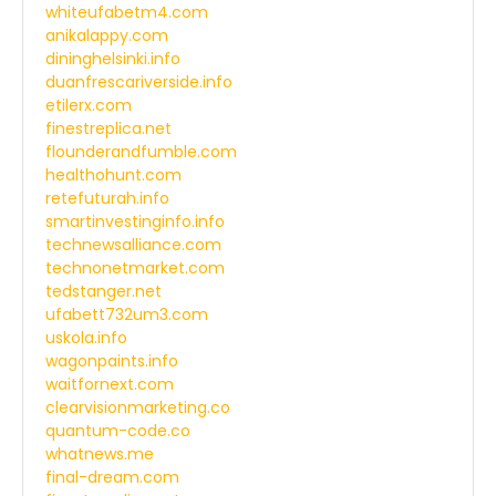
whiteufabetm4.com
anikalappy.com
dininghelsinki.info
duanfrescariverside.info
etilerx.com
finestreplica.net
flounderandfumble.com
healthohunt.com
retefuturah.info
smartinvestinginfo.info
technewsalliance.com
technonetmarket.com
tedstanger.net
ufabett732um3.com
uskola.info
wagonpaints.info
waitfornext.com
clearvisionmarketing.co
quantum-code.co
whatnews.me
final-dream.com