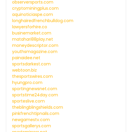
observersports.com
cryptominingplus.com
aquinoticiaspe.com
longhairedfrenchbulldog.com
lawyersforhire.co
businemarket.com
matahari88play.net
moneydescriptor.com
youthsmagazine.com
painaidee.net
sportsdarkest.com
webtoon.biz
thesportswires.com
hyungpro.com
sportingnewsnet.com
sportstime24day.com
sporteslive.com
theblingblingshields.com
pinkfrenchtipnails.com
newgamestv.com
sportsgallerys.com