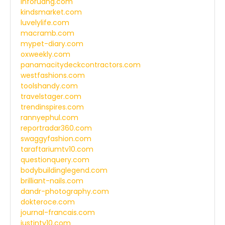
inforuang.com
kindsmarket.com
luvelylife.com
macramb.com
mypet-diary.com
oxweekly.com
panamacitydeckcontractors.com
westfashions.com
toolshandy.com
travelstager.com
trendinspires.com
rannyephul.com
reportradar360.com
swaggyfashion.com
taraftariumtv10.com
questionquery.com
bodybuildinglegend.com
brilliant-nails.com
dandr-photography.com
dokteroce.com
journal-francais.com
justintv10.com