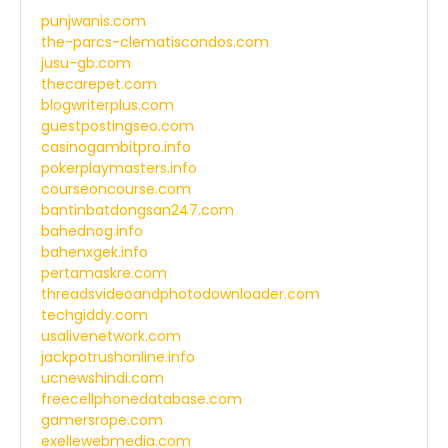
punjwanis.com
the-parcs-clematiscondos.com
jusu-gb.com
thecarepet.com
blogwriterplus.com
guestpostingseo.com
casinogambitpro.info
pokerplaymasters.info
courseoncourse.com
bantinbatdongsan247.com
bahednog.info
bahenxgek.info
pertamaskre.com
threadsvideoandphotodownloader.com
techgiddy.com
usalivenetwork.com
jackpotrushonline.info
ucnewshindi.com
freecellphonedatabase.com
gamersrope.com
exellewebmedia.com