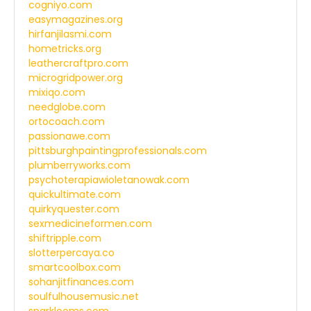
cogniyo.com
easymagazines.org
hirfanjilasmi.com
hometricks.org
leathercraftpro.com
microgridpower.org
mixiqo.com
needglobe.com
ortocoach.com
passionawe.com
pittsburghpaintingprofessionals.com
plumberryworks.com
psychoterapiawioletanowak.com
quickultimate.com
quirkyquester.com
sexmedicineformen.com
shiftripple.com
slotterpercaya.co
smartcoolbox.com
sohanjitfinances.com
soulfulhousemusic.net