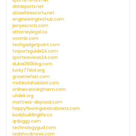
sportsmirrors.net
datasports.net
atasehirescortu.net
engineeringtechub.com
jerryescorts.com
attorneylegal.co
voomb.com
techgadgetpoint.com
tvsportsguide24.com
sportsreviews24.com
dubai360blog.com
lucky77slot.org
growmefast.com
mahkotahokislot.com
onlinecancerpharm.com
ufalek.org
mattress-disposal.com
happyflooringandcabinets.com
bodybuildinglife.co
qrdoggy.com
technologygud.com
realshocknews.com