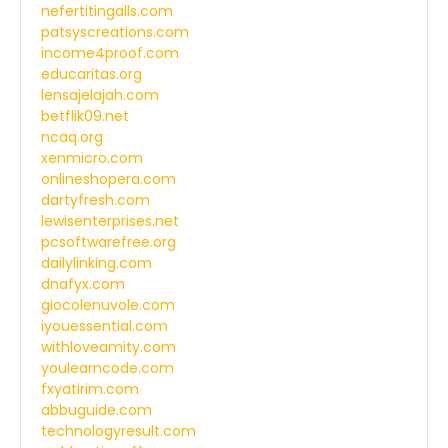
nefertitingalls.com
patsyscreations.com
income4proof.com
educaritas.org
lensajelajah.com
betflik09.net
ncaq.org
xenmicro.com
onlineshopera.com
dartyfresh.com
lewisenterprises.net
pcsoftwarefree.org
dailylinking.com
dnafyx.com
giocolenuvole.com
iyouessential.com
withloveamity.com
youlearncode.com
fxyatirim.com
abbuguide.com
technologyresult.com