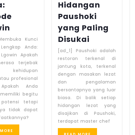
a:
Hidangan
ode
Paushoki
Membuka
in
yang Paling
Kunci
Temui
Disukai
 Membuka Kunci
Potensi
Para
 Lengkap Anda:
Lengkap
[ad_1] Paushoki adalah
Master
 Lgowin Apakah
restoran terkenal di
Anda:
Chef
erasa terjebak
jantung kota, terkenal
Metode
 kehidupan
di
dengan masakan lezat
Lgowin
atau profesional
Balik
dan pengalaman
 Apakah Anda
Hidangan
bersantapnya yang luar
memiliki begitu
biasa. Di balik setiap
Paushoki
potensi tetapi
hidangan lezat yang
yang
nya tidak dapat
disajikan di Paushoki,
Paling
aatkannya?
terdapat master chef
Disukai
READ
 MORE
READ
READ MORE