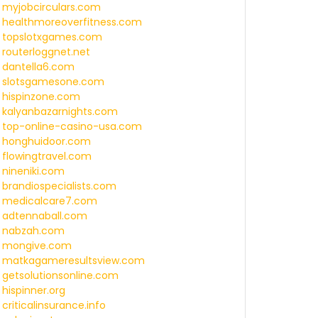
myjobcirculars.com
healthmoreoverfitness.com
topslotxgames.com
routerloggnet.net
dantella6.com
slotsgamesone.com
hispinzone.com
kalyanbazarnights.com
top-online-casino-usa.com
honghuidoor.com
flowingtravel.com
nineniki.com
brandiospecialists.com
medicalcare7.com
adtennaball.com
nabzah.com
mongive.com
matkagameresultsview.com
getsolutionsonline.com
hispinner.org
criticalinsurance.info