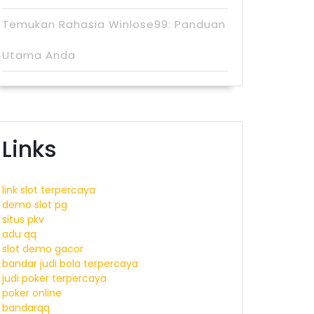
Temukan Rahasia Winlose99: Panduan
Utama Anda
Links
link slot terpercaya
demo slot pg
situs pkv
adu qq
slot demo gacor
bandar judi bola terpercaya
judi poker terpercaya
poker online
bandarqq