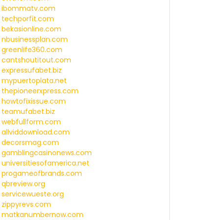
ibommatv.com
techporfit.com
bekasionline.com
nbusinessplan.com
greenlife360.com
cantshoutitout.com
expressufabet.biz
mypuertoplata.net
thepioneerxpress.com
howtofixissue.com
teamufabet.biz
webfullform.com
allviddownload.com
decorsmag.com
gamblingcasinonews.com
universitiesofamerica.net
progameofbrands.com
qbreview.org
servicewueste.org
zippyrevs.com
matkanumbernow.com