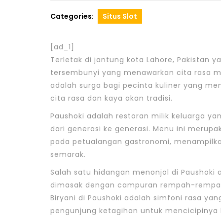
2024
Categories:
Situs Slot
[ad_1]
Terletak di jantung kota Lahore, Pakistan 
tersembunyi yang menawarkan cita rasa mas
adalah surga bagi pecinta kuliner yang me
cita rasa dan kaya akan tradisi.
Paushoki adalah restoran milik keluarga y
dari generasi ke generasi. Menu ini meru
pada petualangan gastronomi, menampilka
semarak.
Salah satu hidangan menonjol di Paushoki 
dimasak dengan campuran rempah-rempah
Biryani di Paushoki adalah simfoni rasa y
pengunjung ketagihan untuk mencicipinya l