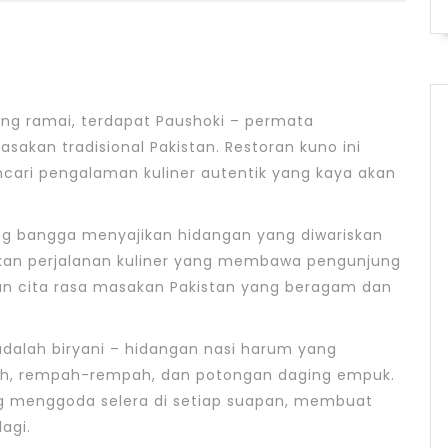
yang ramai, terdapat Paushoki – permata
akan tradisional Pakistan. Restoran kuno ini
ncari pengalaman kuliner autentik yang kaya akan
ang bangga menyajikan hidangan yang diwariskan
pakan perjalanan kuliner yang membawa pengunjung
n cita rasa masakan Pakistan yang beragam dan
adalah biryani – hidangan nasi harum yang
, rempah-rempah, dan potongan daging empuk.
ang menggoda selera di setiap suapan, membuat
agi.