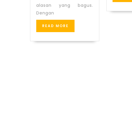
alasan yang bagus.
Dengan
READ
READ MORE
MORE