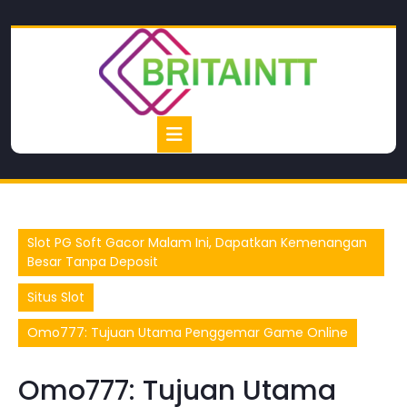
Skip
to
content
Open
Button
Slot PG Soft Gacor Malam Ini, Dapatkan Kemenangan
Besar Tanpa Deposit
Situs Slot
Omo777: Tujuan Utama Penggemar Game Online
Omo777: Tujuan Utama