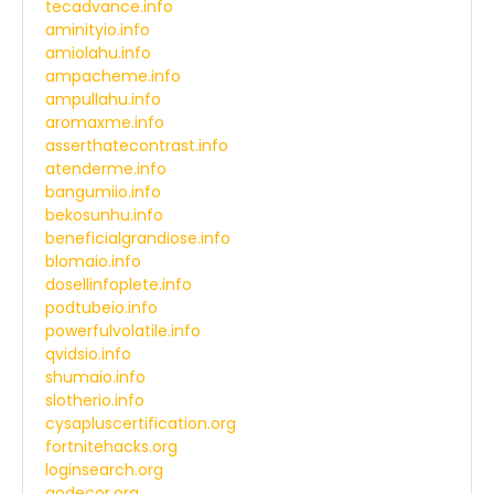
tecadvance.info
aminityio.info
amiolahu.info
ampacheme.info
ampullahu.info
aromaxme.info
asserthatecontrast.info
atenderme.info
bangumiio.info
bekosunhu.info
beneficialgrandiose.info
blomaio.info
dosellinfoplete.info
podtubeio.info
powerfulvolatile.info
qvidsio.info
shumaio.info
slotherio.info
cysapluscertification.org
fortnitehacks.org
loginsearch.org
aodecor.org