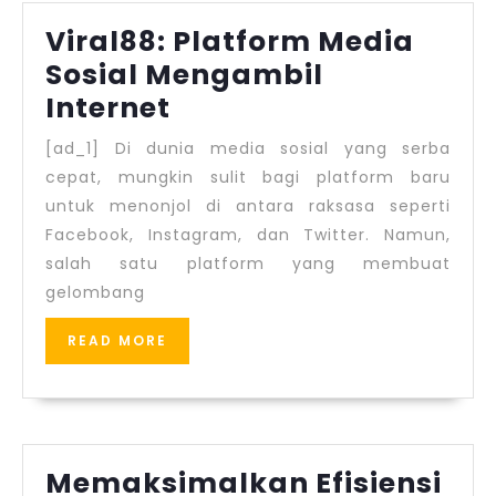
Viral88: Platform Media
Sosial Mengambil
Viral88:
Internet
Platform
[ad_1] Di dunia media sosial yang serba
Media
cepat, mungkin sulit bagi platform baru
Sosial
untuk menonjol di antara raksasa seperti
Mengambil
Facebook, Instagram, dan Twitter. Namun,
salah satu platform yang membuat
Internet
gelombang
READ
READ MORE
MORE
Memaksimalkan Efisiensi