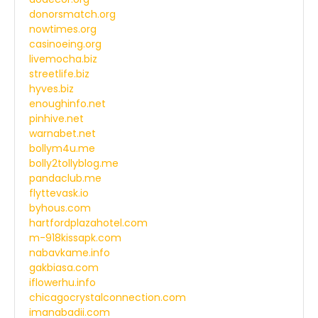
donorsmatch.org
nowtimes.org
casinoeing.org
livemocha.biz
streetlife.biz
hyves.biz
enoughinfo.net
pinhive.net
warnabet.net
bollym4u.me
bolly2tollyblog.me
pandaclub.me
flyttevask.io
byhous.com
hartfordplazahotel.com
m-918kissapk.com
nabavkame.info
gakbiasa.com
iflowerhu.info
chicagocrystalconnection.com
imanabadii.com