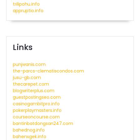
trilipohu.info
appruptio.info
Links
punjwanis.com
the-parcs-clematiscondos.com
jusu-gb.com
thecarepet.com
blogwriterplus.com
guestpostingseo.com
casinogambitpro.info
pokerplaymasters.info
courseoncourse.com
bantinbatdongsan247.com
bahednog.info
bahenxgek.info