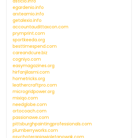
asticio.info
egardenio.info
arxteamio.info
getalexio.info
accountaudittaxcon.com
prymprint.com
sportkeeda.org
besttimespend.com
careandcure.biz
cogniyo.com
easymagazines.org
hirfanjilasmi.com
hometricks.org
leathercraftpro.com
microgridpower.org
mixiqo.com
needglobe.com
ortocoach.com
passionawe.com
pittsburghpaintingprofessionals.com
plumberryworks.com
psychoterapiawioletanowak.com