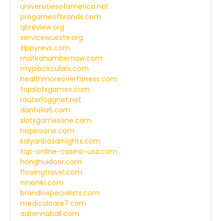
universitiesofamerica.net
progameofbrands.com
qbreview.org
servicewueste.org
zippyrevs.com
matkanumbernow.com
myjobcirculars.com
healthmoreoverfitness.com
topslotxgames.com
routerloggnet.net
dantella6.com
slotsgamesone.com
hispinzone.com
kalyanbazarnights.com
top-online-casino-usa.com
honghuidoor.com
flowingtravel.com
nineniki.com
brandiospecialists.com
medicalcare7.com
adtennaball.com