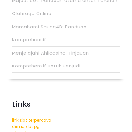
Majestibet: Panduan Utama untuk Taruhan
Olahraga Online
Memahami Saung4D: Panduan
Komprehensif
Menjelajahi Ahlicasino: Tinjauan
Komprehensif untuk Penjudi
Links
link slot terpercaya
demo slot pg