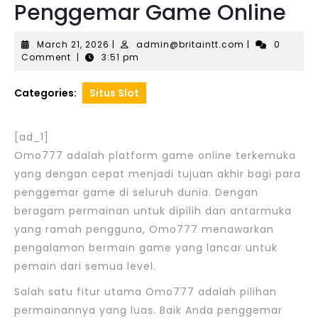
Penggemar Game Online
March
admin@britain
March 21, 2026
|
admin@britaintt.com
|
0
21,
Comment
|
3:51 pm
2026
Categories:
Situs Slot
[ad_1]
Omo777 adalah platform game online terkemuka
yang dengan cepat menjadi tujuan akhir bagi para
penggemar game di seluruh dunia. Dengan
beragam permainan untuk dipilih dan antarmuka
yang ramah pengguna, Omo777 menawarkan
pengalaman bermain game yang lancar untuk
pemain dari semua level.
Salah satu fitur utama Omo777 adalah pilihan
permainannya yang luas. Baik Anda penggemar