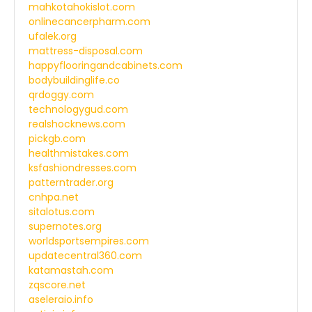
mahkotahokislot.com
onlinecancerpharm.com
ufalek.org
mattress-disposal.com
happyflooringandcabinets.com
bodybuildinglife.co
qrdoggy.com
technologygud.com
realshocknews.com
pickgb.com
healthmistakes.com
ksfashiondresses.com
patterntrader.org
cnhpa.net
sitalotus.com
supernotes.org
worldsportsempires.com
updatecentral360.com
katamastah.com
zqscore.net
aseleraio.info