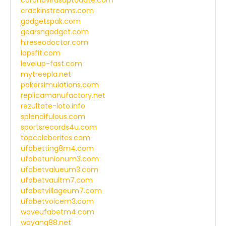
coronavirusuptodate.com
crackinstreams.com
gadgetspak.com
gearsngadget.com
hireseodoctor.com
lapsfit.com
levelup-fast.com
mytreepla.net
pokersimulations.com
replicamanufactory.net
rezultate-loto.info
splendifulous.com
sportsrecords4u.com
topceleberites.com
ufabetting8m4.com
ufabetunionum3.com
ufabetvalueum3.com
ufabetvaultm7.com
ufabetvillageum7.com
ufabetvoicem3.com
waveufabetm4.com
wayang88.net