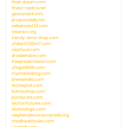
final-dream.com
finest-replica.net
gestioneinh.info
prosportdaily.net
salesinvest22.com
teseract.org
trendy-ama-shop.com
ufabett732m7.com
visiofood.com
droidwindow.com
freeprsubmission.com
ufagold666.com
myinteriorblog.com
bnewsindia.com
techiepick.com
bamzyshop.com
pondycars.com
techonfutures.com
techoologic.com
raspberryketonescanada.org
medihealthrules.com