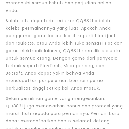
memenuhi semua kebutuhan perjudian online
Anda.
Salah satu daya tarik terbesar QQ8821 adalah
koleksi permainannya yang luas. Apakah Anda
penggemar game kasino klasik seperti blackjack
dan roulette, atau Anda lebih suka sensasi slot dan
game elektronik lainnya, QQ8821 memiliki sesuatu
untuk semua orang. Dengan game dari penyedia
terbaik seperti PlayTech, Microgaming, dan
Betsoft, Anda dapat yakin bahwa Anda
mendapatkan pengalaman bermain game
berkualitas tinggi setiap kali Anda masuk.
Selain pemilihan game yang mengesankan,
QQ8821 juga menawarkan bonus dan promosi yang
murah hati kepada para pemainnya. Pemain baru
dapat memanfaatkan bonus selamat datang
untuk memulai pengalaman bermain game