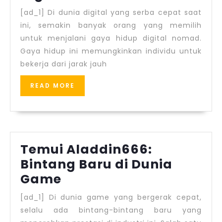
Alat
[ad_1] Di dunia digital yang serba cepat saat
Utama
ini, semakin banyak orang yang memilih
untuk
untuk menjalani gaya hidup digital nomad.
Pengembara
Gaya hidup ini memungkinkan individu untuk
bekerja dari jarak jauh
Digital
READ
READ MORE
MORE
Temui Aladdin666:
Bintang Baru di Dunia
Temui
Game
Aladdin666:
[ad_1] Di dunia game yang bergerak cepat,
Bintang
selalu ada bintang-bintang baru yang