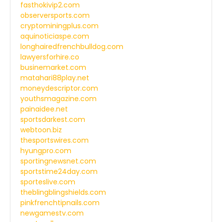
fasthokivip2.com
observersports.com
cryptominingplus.com
aquinoticiaspe.com
longhairedfrenchbulldog.com
lawyersforhire.co
businemarket.com
matahari88play.net
moneydescriptor.com
youthsmagazine.com
painaidee.net
sportsdarkest.com
webtoon.biz
thesportswires.com
hyungpro.com
sportingnewsnet.com
sportstime24day.com
sporteslive.com
theblingblingshields.com
pinkfrenchtipnails.com
newgamestv.com