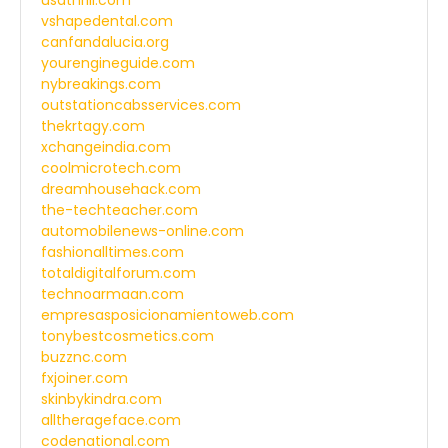
usathrill.com
vshapedental.com
canfandalucia.org
yourengineguide.com
nybreakings.com
outstationcabsservices.com
thekrtagy.com
xchangeindia.com
coolmicrotech.com
dreamhousehack.com
the-techteacher.com
automobilenews-online.com
fashionalltimes.com
totaldigitalforum.com
technoarmaan.com
empresasposicionamientoweb.com
tonybestcosmetics.com
buzznc.com
fxjoiner.com
skinbykindra.com
alltherageface.com
codenational.com