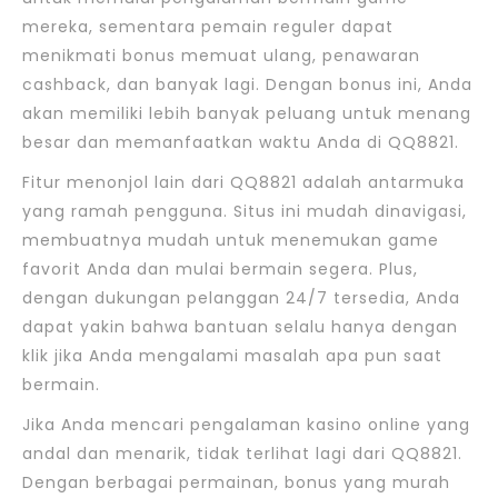
mereka, sementara pemain reguler dapat
menikmati bonus memuat ulang, penawaran
cashback, dan banyak lagi. Dengan bonus ini, Anda
akan memiliki lebih banyak peluang untuk menang
besar dan memanfaatkan waktu Anda di QQ8821.
Fitur menonjol lain dari QQ8821 adalah antarmuka
yang ramah pengguna. Situs ini mudah dinavigasi,
membuatnya mudah untuk menemukan game
favorit Anda dan mulai bermain segera. Plus,
dengan dukungan pelanggan 24/7 tersedia, Anda
dapat yakin bahwa bantuan selalu hanya dengan
klik jika Anda mengalami masalah apa pun saat
bermain.
Jika Anda mencari pengalaman kasino online yang
andal dan menarik, tidak terlihat lagi dari QQ8821.
Dengan berbagai permainan, bonus yang murah