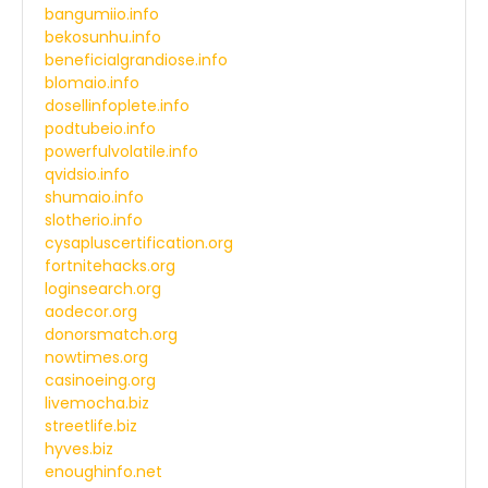
bangumiio.info
bekosunhu.info
beneficialgrandiose.info
blomaio.info
dosellinfoplete.info
podtubeio.info
powerfulvolatile.info
qvidsio.info
shumaio.info
slotherio.info
cysapluscertification.org
fortnitehacks.org
loginsearch.org
aodecor.org
donorsmatch.org
nowtimes.org
casinoeing.org
livemocha.biz
streetlife.biz
hyves.biz
enoughinfo.net