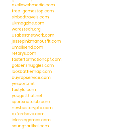
exellewebmedia.com
free-gamestop.com
sinbadtravels.com
ukmagzine.com
wareztech.org
usabestnetwork.com
jessepinkmanoutfit.com
umailsend.com
retarys.com
fasterformationcpf.com
goldensnuggles.com
lookbattlemap.com
buyrdpservice.com
yesport.net
tostylo.com
yougetthat.net
sportsnetclub.com
newbestcrypto.com
oxfordsave.com
iclassicgames.com
saung-artikel.com