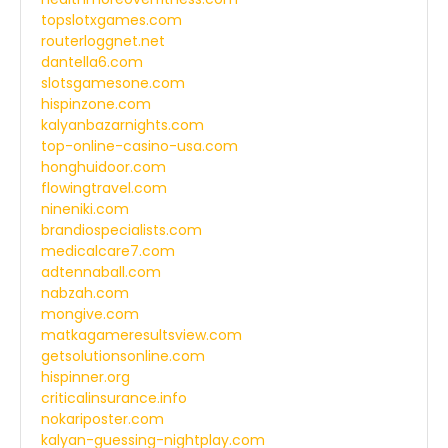
topslotxgames.com
routerloggnet.net
dantella6.com
slotsgamesone.com
hispinzone.com
kalyanbazarnights.com
top-online-casino-usa.com
honghuidoor.com
flowingtravel.com
nineniki.com
brandiospecialists.com
medicalcare7.com
adtennaball.com
nabzah.com
mongive.com
matkagameresultsview.com
getsolutionsonline.com
hispinner.org
criticalinsurance.info
nokariposter.com
kalyan-guessing-nightplay.com