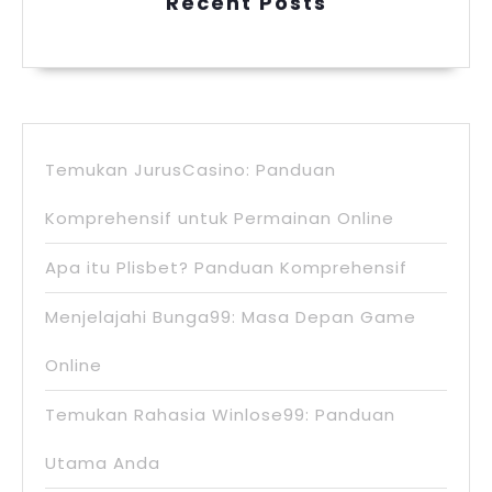
Recent Posts
Temukan JurusCasino: Panduan
Komprehensif untuk Permainan Online
Apa itu Plisbet? Panduan Komprehensif
Menjelajahi Bunga99: Masa Depan Game
Online
Temukan Rahasia Winlose99: Panduan
Utama Anda