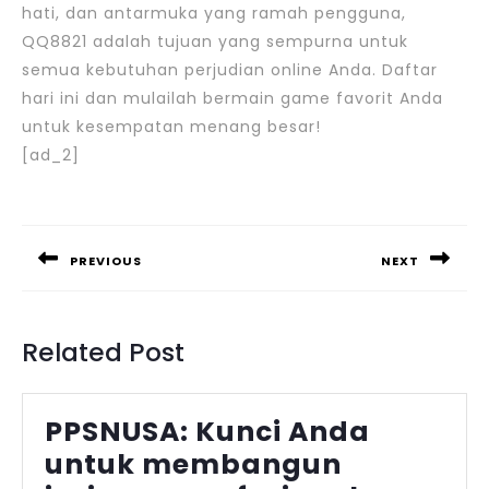
hati, dan antarmuka yang ramah pengguna,
QQ8821 adalah tujuan yang sempurna untuk
semua kebutuhan perjudian online Anda. Daftar
hari ini dan mulailah bermain game favorit Anda
untuk kesempatan menang besar!
[ad_2]
Post
navigation
PREVIOUS
NEXT
Previous
Next
post:
post:
Related Post
PPSNUSA: Kunci Anda
untuk membangun