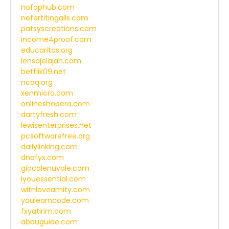
nofaphub.com
nefertitingalls.com
patsyscreations.com
income4proof.com
educaritas.org
lensajelajah.com
betflik09.net
ncaq.org
xenmicro.com
onlineshopera.com
dartyfresh.com
lewisenterprises.net
pcsoftwarefree.org
dailylinking.com
dnafyx.com
giocolenuvole.com
iyouessential.com
withloveamity.com
youlearncode.com
fxyatirim.com
abbuguide.com