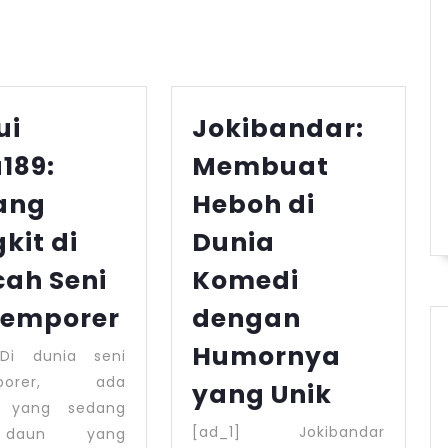
post:
ui
Jokibandar:
189:
Membuat
ang
Heboh di
kit di
Dunia
ah Seni
Komedi
Temui
temporer
dengan
Suhu189:
Humornya
 Di dunia seni
Bintang
Jokiban
mporer, ada
yang Unik
Bangkit
g yang sedang
Membu
di
[ad_1] Jokibandar
 daun yang
Heboh