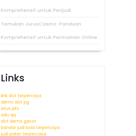
Komprehensif untuk Penjudi
Temukan JurusCasino: Panduan
Komprehensif untuk Permainan Online
Links
link slot terpercaya
demo slot pg
situs pkv
adu qq
slot demo gacor
bandar judi bola terpercaya
judi poker terpercaya