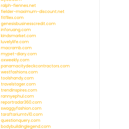
ralph-fiennes.net
fielder-maximum-discount.net
fitfllex.com
genesisbusinesscredit.com
inforuang.com
kindsmarket.com
luvelylife.com
macramb.com
mypet-diary.com
oxweekly.com
panamacitydeckcontractors.com
westfashions.com
toolshandy.com
travelstager.com
trendinspires.com
rannyephul.com
reportradar360.com
swaggyfashion.com
taraftariumtv10.com
questionquery.com
bodybuildinglegend.com