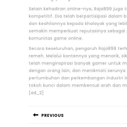
Selain kehadiran online-nya, Raja899 jug
kompetitif. Dia telah berpartisipasi dala
dan keahliannya kepada khalayak yang lebih
semakin memperkuat reputasinya sebagai p
komunitas game online.
Secara keseluruhan, pengaruh Raja899 terh
remeh. Melalui kontennya yang menarik, si
telah menginspirasi banyak gamer untuk 
dengan orang lain, dan menikmati serunya
pertumbuhan dan perkembangan industri ini
tokoh kunci dalam membentuk arah dan m
[ad_2]
Post
navigation
PREVIOUS
Previous