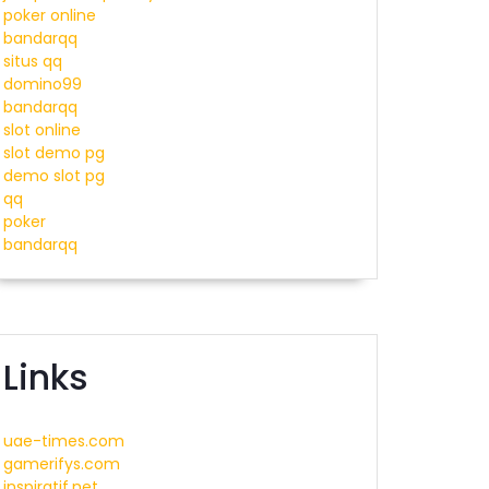
poker online
bandarqq
situs qq
domino99
bandarqq
slot online
slot demo pg
demo slot pg
qq
poker
bandarqq
Links
dar:
uae-times.com
at
gamerifys.com
inspiratif.net