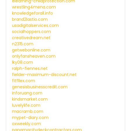
elearning-childprotection.com
wrestling4mena.com
knowledgeforall.info
brand2lastio.com
usadigitalservices.com
socialhoppers.com
creativedream.net
n2315.com
getwebonline.com
onlyfansheaven.com
lky08.com
ralph-fiennes.net
fielder-maximum-discount.net
fitfllex.com
genesisbusinesscredit.com
inforuang.com
kindsmarket.com
luvelylife.com
macramb.com
mypet-diary.com
oxweekly.com
panamacitydeckcontractors.com