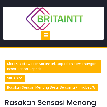
Skip
to
content
Open
Button
Slot PG Soft Gacor Malam Ini, Dapatkan Kemenangan
Besar Tanpa Deposit
Situs Slot
Rasakan Sensasi Menang Besar Bersama Primabet78
Rasakan Sensasi Menang