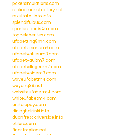
pokersimulations.com
replicamanufactory.net
rezultate-loto.info
splendifulous.com
sportsrecords4u.com
topceleberites.com
ufabetting8m4.com
ufabetunionum3.com
ufabetvalueum3.com
ufabetvaultm7.com
ufabetvillageum7.com
ufabetvoicem3.com
waveufabetm4.com
wayang88.net
websiteufabetm4.com
whiteufabetm4.com
anikalappy.com
dininghelsinki.info
duanfrescariverside.info
etilerx.com
finestreplica.net