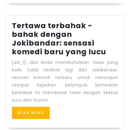
Tertawa terbahak -
bahak dengan
Jokibandar: sensasi
Tert
komedi baru yang lucu
terba
[ad_1] Jika Anda membutuhkan tawa yang
-
baik, tidak terlihat lagi dari Jokibandar,
baha
sensasi komedi terbaru untuk mencapai
deng
tempat kejadian. Kelompok komedian
berbakat ini membawa tawa dengan sketsa
Jokib
lucu dan humor
sensa
kome
READ
READ MORE
MORE
baru
yang