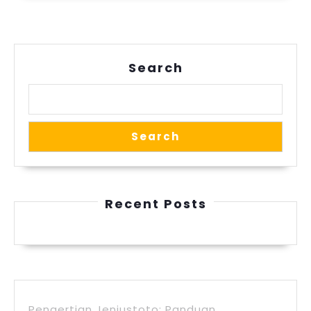
lucu
Search
Search
Recent Posts
Pengertian Jeniustoto: Panduan