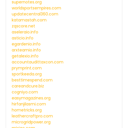
supernotes.org
worldsportsempires.com
updatecentral360.com
katamastah.com
zqscore.net
aseleraio.info
asticio.info
egardenio.info
arxteamio.info
getalexio.info
accountaudittaxcon.com
prymprint.com
sportkeeda.org
besttimespend.com
careandcure.biz
cogniyo.com
easymagazines.org
hirfanjilasmi.com
hometricks.org
leathercraftpro.com
microgridpower.org