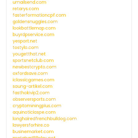
umailsend.com
retarys.com
fasterformationcpf.com
goldensnuggles.com
lookbattlemap.com
buyrdpservice.com
yesport.net
tostylo.com
yougetthat.net
sportsnetclub.com
newbestcrypto.com
oxfordsave.com
iclassicgames.com
saung-artikel.com
fasthokivip2.com
observersports.com
cryptominingplus.com
aquinoticiaspe.com
longhairedfrenchbulldog.com
lawyersforhire.co
businemarket.com