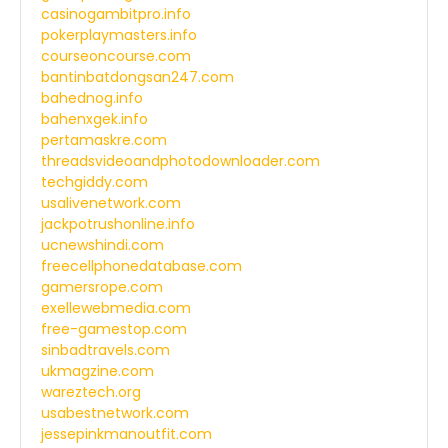
casinogambitpro.info
pokerplaymasters.info
courseoncourse.com
bantinbatdongsan247.com
bahednog.info
bahenxgek.info
pertamaskre.com
threadsvideoandphotodownloader.com
techgiddy.com
usalivenetwork.com
jackpotrushonline.info
ucnewshindi.com
freecellphonedatabase.com
gamersrope.com
exellewebmedia.com
free-gamestop.com
sinbadtravels.com
ukmagzine.com
wareztech.org
usabestnetwork.com
jessepinkmanoutfit.com