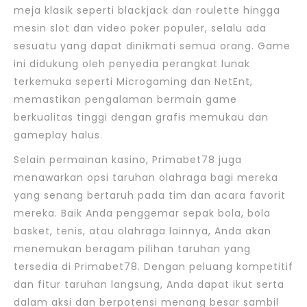
meja klasik seperti blackjack dan roulette hingga
mesin slot dan video poker populer, selalu ada
sesuatu yang dapat dinikmati semua orang. Game
ini didukung oleh penyedia perangkat lunak
terkemuka seperti Microgaming dan NetEnt,
memastikan pengalaman bermain game
berkualitas tinggi dengan grafis memukau dan
gameplay halus.
Selain permainan kasino, Primabet78 juga
menawarkan opsi taruhan olahraga bagi mereka
yang senang bertaruh pada tim dan acara favorit
mereka. Baik Anda penggemar sepak bola, bola
basket, tenis, atau olahraga lainnya, Anda akan
menemukan beragam pilihan taruhan yang
tersedia di Primabet78. Dengan peluang kompetitif
dan fitur taruhan langsung, Anda dapat ikut serta
dalam aksi dan berpotensi menang besar sambil