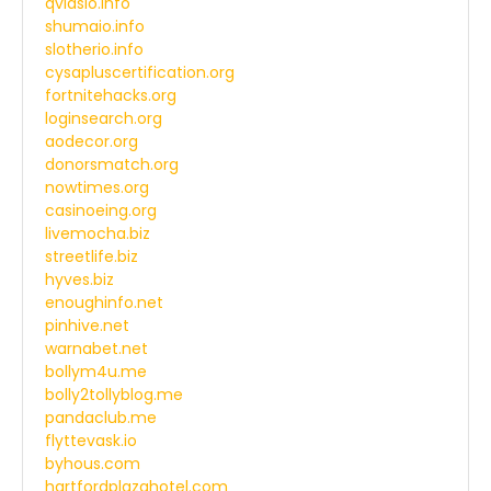
qvidsio.info
shumaio.info
slotherio.info
cysapluscertification.org
fortnitehacks.org
loginsearch.org
aodecor.org
donorsmatch.org
nowtimes.org
casinoeing.org
livemocha.biz
streetlife.biz
hyves.biz
enoughinfo.net
pinhive.net
warnabet.net
bollym4u.me
bolly2tollyblog.me
pandaclub.me
flyttevask.io
byhous.com
hartfordplazahotel.com