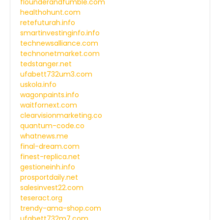
flounderandfumble.com
healthohunt.com
retefuturah.info
smartinvestinginfo.info
technewsalliance.com
technonetmarket.com
tedstanger.net
ufabett732um3.com
uskola.info
wagonpaints.info
waitfornext.com
clearvisionmarketing.co
quantum-code.co
whatnews.me
final-dream.com
finest-replica.net
gestioneinh.info
prosportdaily.net
salesinvest22.com
teseract.org
trendy-ama-shop.com
ufabett732m7.com