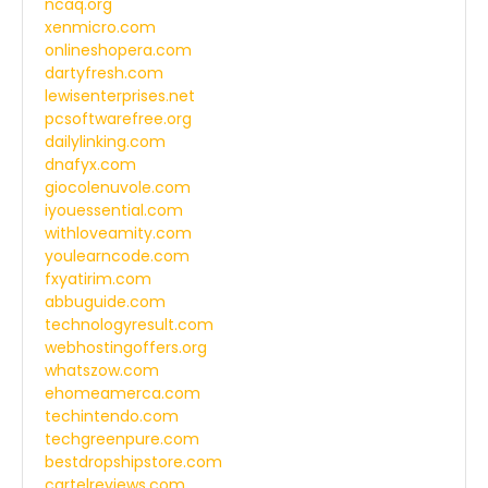
ncaq.org
xenmicro.com
onlineshopera.com
dartyfresh.com
lewisenterprises.net
pcsoftwarefree.org
dailylinking.com
dnafyx.com
giocolenuvole.com
iyouessential.com
withloveamity.com
youlearncode.com
fxyatirim.com
abbuguide.com
technologyresult.com
webhostingoffers.org
whatszow.com
ehomeamerca.com
techintendo.com
techgreenpure.com
bestdropshipstore.com
cartelreviews.com