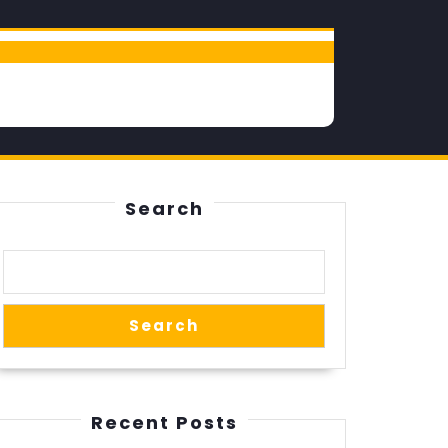
Search
Search
Recent Posts