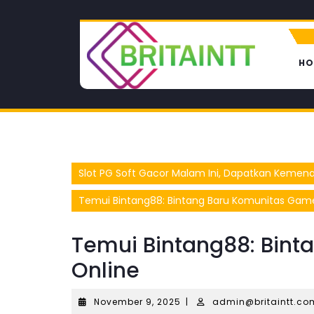
Skip
to
content
HO
Slot PG Soft Gacor Malam Ini, Dapatkan Kemen
Temui Bintang88: Bintang Baru Komunitas Gam
Temui Bintang88: Bin
Online
November
November 9, 2025
|
admin@britaintt.co
9,