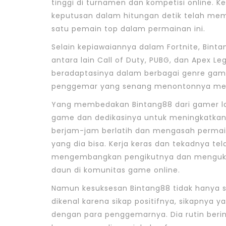
tinggi di turnamen dan kompetisi online.
keputusan dalam hitungan detik telah me
satu pemain top dalam permainan ini.
Selain kepiawaiannya dalam Fortnite, Bin
antara lain Call of Duty, PUBG, dan Apex L
beradaptasinya dalam berbagai genre ga
penggemar yang senang menontonnya me
Yang membedakan Bintang88 dari gamer la
game dan dedikasinya untuk meningkatkan
berjam-jam berlatih dan mengasah permain
yang dia bisa. Kerja keras dan tekadnya te
mengembangkan pengikutnya dan mengukuh
daun di komunitas game online.
Namun kesuksesan Bintang88 tidak hanya 
dikenal karena sikap positifnya, sikapnya
dengan para penggemarnya. Dia rutin beri