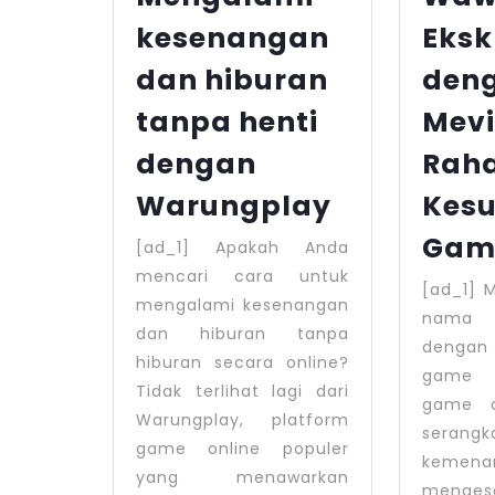
kesenangan
Eksk
dan hiburan
den
tanpa henti
Mevi
dengan
Raha
Mengalam
Warungplay
Kes
kesenang
Gam
[ad_1] Apakah Anda
dan
mencari cara untuk
hiburan
[ad_1] 
mengalami kesenangan
nama 
tanpa
dan hiburan tanpa
denga
henti
hiburan secara online?
game 
dengan
Tidak terlihat lagi dari
game o
Warungplay, platform
Warungpl
serangk
game online populer
kemena
yang menawarkan
menge