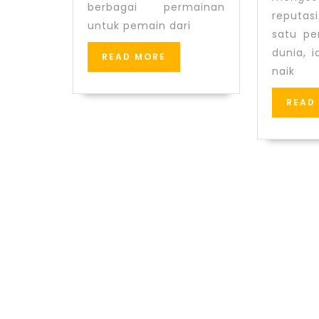
berbagai permainan
reputas
untuk pemain dari
satu pe
dunia, 
READ
READ MORE
MORE
naik
READ