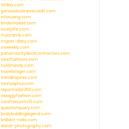
fitfllex.com
genesisbusinesscredit.com
inforuang.com
kindsmarket.com
luvelylife.com
macramb.com
mypet-diary.com
oxweekly.com
panamacitydeckcontractors.com
westfashions.com
toolshandy.com
travelstager.com
trendinspires.com
rannyephul.com
reportradar360.com
swaggyfashion.com
taraftariumtv10.com
questionquery.com
bodybuildinglegend.com
brilliant-nails.com
dandr-photography.com