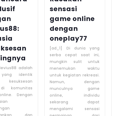
lusif
sensasi
gan
game online
us88:
dengan
Rasaka
sia
oneplay77
sensasi
i
uksesan
[ad_1] Di dunia yang
game
an
Wawancara
serba cepat saat ini,
ingnya
online
mungkin sulit untuk
Eksklusif
dengan
Mevius88 adalah
menemukan waktu
dengan
onepla
yang identik
untuk kegiatan rekreasi.
Mevius88:
n kesuksesan
Namun, dengan
Rahasia
di komunitas
munculnya game
Kesuksesan
nline. Dengan
online, individu
ay
Gamingnya
aian
sekarang dapat
ngan
mengalami sensasi
sankan dan
permainan dari