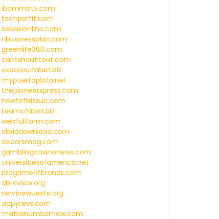
ibommatv.com
techporfit.com
bekasionline.com
nbusinessplan.com
greenlife360.com
cantshoutitout.com
n
expressufabet.biz
mypuertoplata.net
thepioneerxpress.com
howtofixissue.com
teamufabet.biz
webfullform.com
allviddownload.com
y77
decorsmag.com
gamblingcasinonews.com
universitiesofamerica.net
progameofbrands.com
qbreview.org
servicewueste.org
zippyrevs.com
matkanumbernow.com