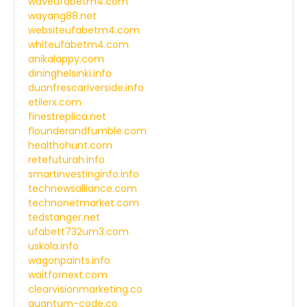
waveufabetm4.com
wayang88.net
websiteufabetm4.com
whiteufabetm4.com
anikalappy.com
dininghelsinki.info
duanfrescariverside.info
etilerx.com
finestreplica.net
flounderandfumble.com
healthohunt.com
retefuturah.info
smartinvestinginfo.info
technewsalliance.com
technonetmarket.com
tedstanger.net
ufabett732um3.com
uskola.info
wagonpaints.info
waitfornext.com
clearvisionmarketing.co
quantum-code.co