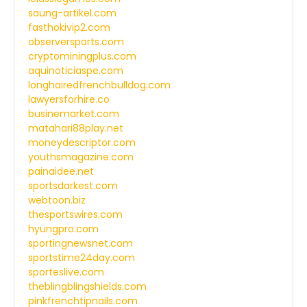
saung-artikel.com
fasthokivip2.com
observersports.com
cryptominingplus.com
aquinoticiaspe.com
longhairedfrenchbulldog.com
lawyersforhire.co
businemarket.com
matahari88play.net
moneydescriptor.com
youthsmagazine.com
painaidee.net
sportsdarkest.com
webtoon.biz
thesportswires.com
hyungpro.com
sportingnewsnet.com
sportstime24day.com
sporteslive.com
theblingblingshields.com
pinkfrenchtipnails.com