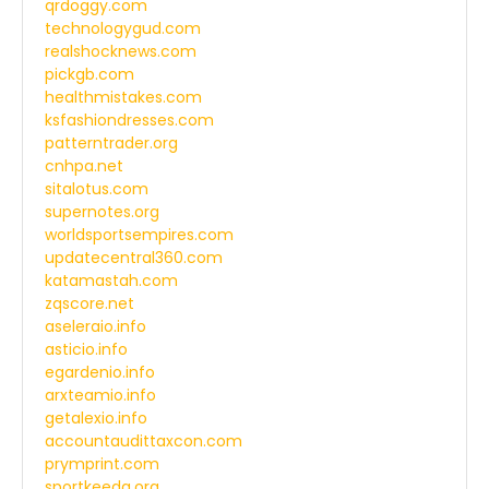
qrdoggy.com
technologygud.com
realshocknews.com
pickgb.com
healthmistakes.com
ksfashiondresses.com
patterntrader.org
cnhpa.net
sitalotus.com
supernotes.org
worldsportsempires.com
updatecentral360.com
katamastah.com
zqscore.net
aseleraio.info
asticio.info
egardenio.info
arxteamio.info
getalexio.info
accountaudittaxcon.com
prymprint.com
sportkeeda.org