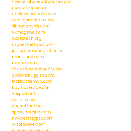
freecellphonedatabase.com
gamersrope.com
exellewebmedia.com
free-gamestop.com
sinbadtravels.com
ukmagzine.com
wareztech.org
usabestnetwork.com
jessepinkmanoutfit.com
umailsend.com
retarys.com
fasterformationcpf.com
goldensnuggles.com
lookbattlemap.com
buyrdpservice.com
yesport.net
tostylo.com
yougetthat.net
sportsnetclub.com
newbestcrypto.com
oxfordsave.com
iclassicgames.com