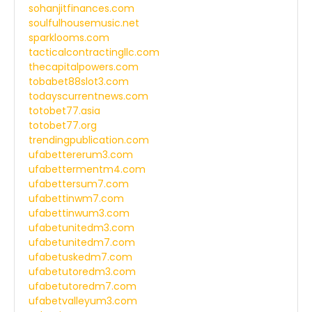
sohanjitfinances.com
soulfulhousemusic.net
sparklooms.com
tacticalcontractingllc.com
thecapitalpowers.com
tobabet88slot3.com
todayscurrentnews.com
totobet77.asia
totobet77.org
trendingpublication.com
ufabettererum3.com
ufabettermentm4.com
ufabettersum7.com
ufabettinwm7.com
ufabettinwum3.com
ufabetunitedm3.com
ufabetunitedm7.com
ufabetuskedm7.com
ufabetutoredm3.com
ufabetutoredm7.com
ufabetvalleyum3.com