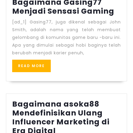
Bagaimana Gasing77
Dari
Menjadi Sensasi Gaming
Ama
[ad_1] Gasing77, juga dikenal sebagai John
ke
Smith, adalah nama yang telah membuat
Pro:
gelombang di komunitas game baru -baru ini.
Bag
Apa yang dimulai sebagai hobi baginya telah
berubah menjadi karier penuh,
Gas
Men
READ
READ MORE
Sens
MORE
Gam
Bagaimana asoka88
Mendefinisikan Ulang
Influencer Marketing di
Bagaimana
Era Digital