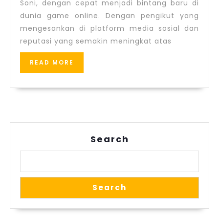
Bintang
Soni, dengan cepat menjadi bintang baru di
Baru
dunia game online. Dengan pengikut yang
di
mengesankan di platform media sosial dan
reputasi yang semakin meningkat atas
Dunia
Game
READ
READ MORE
Online
MORE
Search
Search