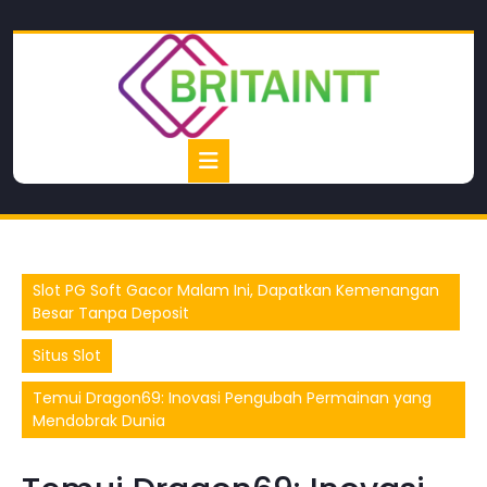
Skip
to
content
Open
Button
Slot PG Soft Gacor Malam Ini, Dapatkan Kemenangan
Besar Tanpa Deposit
Situs Slot
Temui Dragon69: Inovasi Pengubah Permainan yang
Mendobrak Dunia