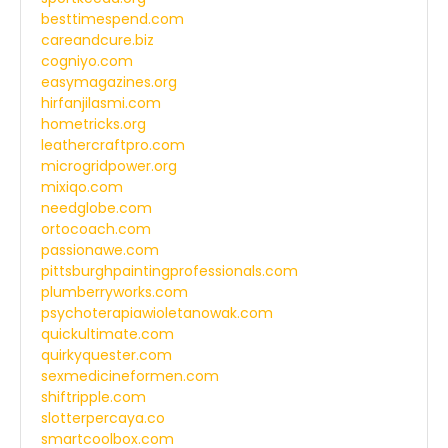
besttimespend.com
careandcure.biz
cogniyo.com
easymagazines.org
hirfanjilasmi.com
hometricks.org
leathercraftpro.com
microgridpower.org
mixiqo.com
needglobe.com
ortocoach.com
passionawe.com
pittsburghpaintingprofessionals.com
plumberryworks.com
psychoterapiawioletanowak.com
quickultimate.com
quirkyquester.com
sexmedicineformen.com
shiftripple.com
slotterpercaya.co
smartcoolbox.com