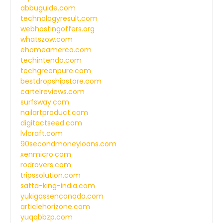
abbuguide.com
technologyresult.com
webhostingoffers.org
whatszow.com
ehomeamerca.com
techintendo.com
techgreenpure.com
bestdropshipstore.com
cartelreviews.com
surfsway.com
nailartproduct.com
digitactseed.com
lvlcraft.com
90secondmoneyloans.com
xenmicro.com
rodrovers.com
tripssolution.com
satta-king-india.com
yukigassencanada.com
articlehorizone.com
yuqqbbzp.com