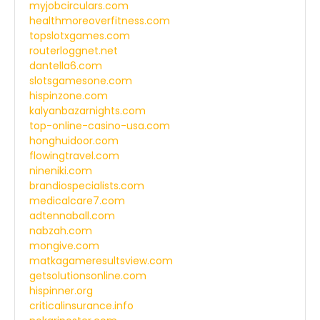
myjobcirculars.com
healthmoreoverfitness.com
topslotxgames.com
routerloggnet.net
dantella6.com
slotsgamesone.com
hispinzone.com
kalyanbazarnights.com
top-online-casino-usa.com
honghuidoor.com
flowingtravel.com
nineniki.com
brandiospecialists.com
medicalcare7.com
adtennaball.com
nabzah.com
mongive.com
matkagameresultsview.com
getsolutionsonline.com
hispinner.org
criticalinsurance.info