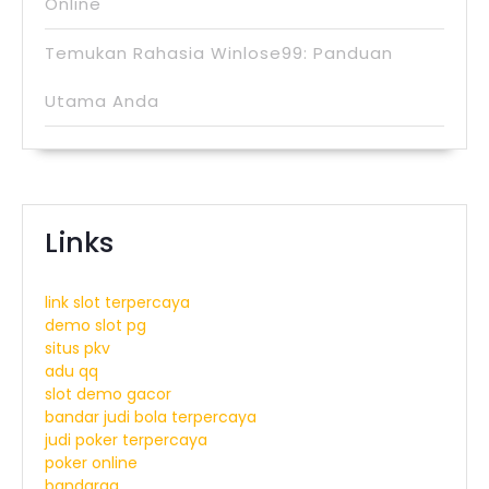
Online
Temukan Rahasia Winlose99: Panduan
Utama Anda
Links
link slot terpercaya
demo slot pg
situs pkv
adu qq
slot demo gacor
bandar judi bola terpercaya
judi poker terpercaya
poker online
bandarqq