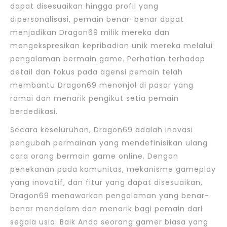
dapat disesuaikan hingga profil yang
dipersonalisasi, pemain benar-benar dapat
menjadikan Dragon69 milik mereka dan
mengekspresikan kepribadian unik mereka melalui
pengalaman bermain game. Perhatian terhadap
detail dan fokus pada agensi pemain telah
membantu Dragon69 menonjol di pasar yang
ramai dan menarik pengikut setia pemain
berdedikasi.
Secara keseluruhan, Dragon69 adalah inovasi
pengubah permainan yang mendefinisikan ulang
cara orang bermain game online. Dengan
penekanan pada komunitas, mekanisme gameplay
yang inovatif, dan fitur yang dapat disesuaikan,
Dragon69 menawarkan pengalaman yang benar-
benar mendalam dan menarik bagi pemain dari
segala usia. Baik Anda seorang gamer biasa yang