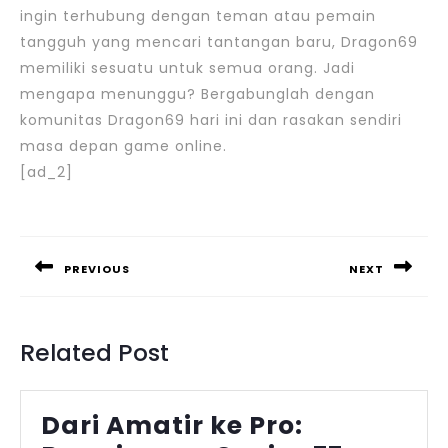
ingin terhubung dengan teman atau pemain
tangguh yang mencari tantangan baru, Dragon69
memiliki sesuatu untuk semua orang. Jadi
mengapa menunggu? Bergabunglah dengan
komunitas Dragon69 hari ini dan rasakan sendiri
masa depan game online.
[ad_2]
Post
navigation
PREVIOUS
NEXT
Previous
Next
post:
post:
Related Post
Dari Amatir ke Pro: