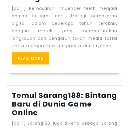
asoka88
[ad_1] Pemasaran influencer telah menjadi
Mendefinisikan
bagian integral dari strategi pemasaran
Ulang
digital dalam beberapa tahun terakhir,
Influencer
dengan merek yang memanfaatkan
jangkauan dan pengaruh tokoh media sosial
Marketing
untuk mempromosikan produk dan layanan
di
Era
READ
READ MORE
MORE
Digital
Temui Sarang188: Bintang
Baru di Dunia Game
Temui
Online
Sarang188:
[ad_1] Sarang188, juga dikenal sebagai Sarang