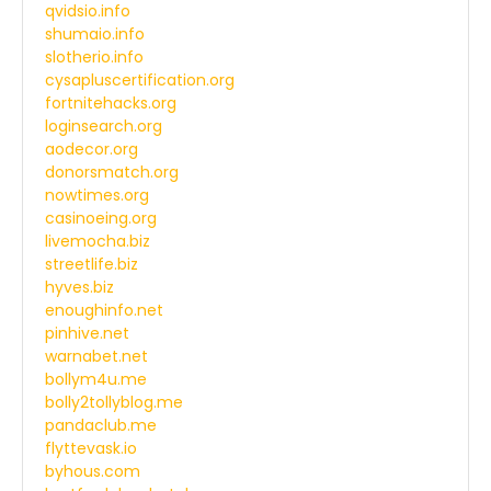
qvidsio.info
shumaio.info
slotherio.info
cysapluscertification.org
fortnitehacks.org
loginsearch.org
aodecor.org
donorsmatch.org
nowtimes.org
casinoeing.org
livemocha.biz
streetlife.biz
hyves.biz
enoughinfo.net
pinhive.net
warnabet.net
bollym4u.me
bolly2tollyblog.me
pandaclub.me
flyttevask.io
byhous.com