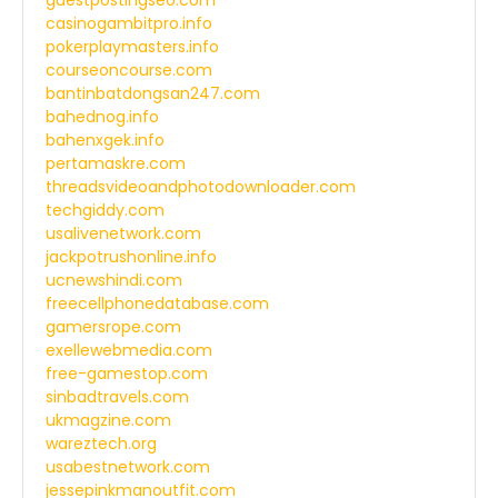
guestpostingseo.com
casinogambitpro.info
pokerplaymasters.info
courseoncourse.com
bantinbatdongsan247.com
bahednog.info
bahenxgek.info
pertamaskre.com
threadsvideoandphotodownloader.com
techgiddy.com
usalivenetwork.com
jackpotrushonline.info
ucnewshindi.com
freecellphonedatabase.com
gamersrope.com
exellewebmedia.com
free-gamestop.com
sinbadtravels.com
ukmagzine.com
wareztech.org
usabestnetwork.com
jessepinkmanoutfit.com