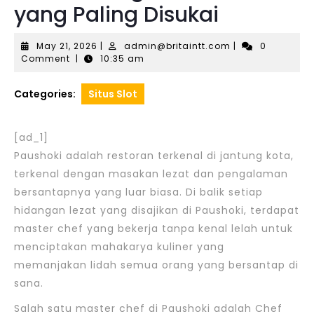
yang Paling Disukai
May
admin@britaintt
May 21, 2026
|
admin@britaintt.com
|
0
21,
Comment
|
10:35 am
2026
Categories:
Situs Slot
[ad_1]
Paushoki adalah restoran terkenal di jantung kota,
terkenal dengan masakan lezat dan pengalaman
bersantapnya yang luar biasa. Di balik setiap
hidangan lezat yang disajikan di Paushoki, terdapat
master chef yang bekerja tanpa kenal lelah untuk
menciptakan mahakarya kuliner yang
memanjakan lidah semua orang yang bersantap di
sana.
Salah satu master chef di Paushoki adalah Chef