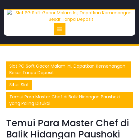
Skip
to
content
Open
Button
Slot PG Soft Gacor Malam Ini, Dapatkan Kemenangan
Besar Tanpa Deposit
Situs Slot
Temui Para Master Chef di Balik Hidangan Paushoki
yang Paling Disukai
Temui Para Master Chef di
Balik Hidangan Paushoki