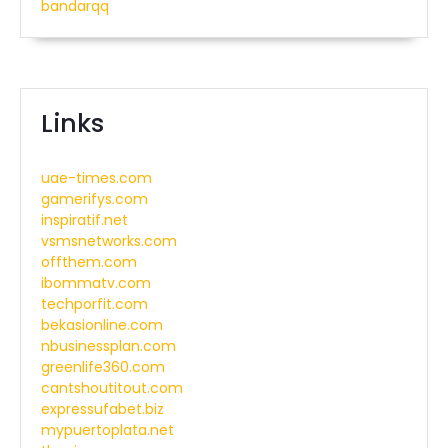
bandarqq
Links
uae-times.com
gamerifys.com
inspiratif.net
vsmsnetworks.com
offthem.com
ibommatv.com
techporfit.com
bekasionline.com
nbusinessplan.com
greenlife360.com
cantshoutitout.com
expressufabet.biz
mypuertoplata.net