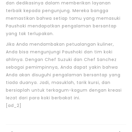
dan dedikasinya dalam memberikan layanan
terbaik kepada pengunjung. Mereka bangga
memastikan bahwa setiap tamu yang memasuki
Paushoki mendapatkan pengalaman bersantap
yang tak terlupakan.
Jika Anda mendambakan petualangan kuliner,
Anda bisa mengunjungi Paushoki dan tim koki
ahlinya. Dengan Chef Suzuki dan Chef Sanchez
sebagai pemimpinnya, Anda dapat yakin bahwa
Anda akan disuguhi pengalaman bersantap yang
tiada duanya. Jadi, masuklah, tarik kursi, dan
bersiaplah untuk terkagum-kagum dengan kreasi
lezat dari para koki berbakat ini.
[ad_2]
Post
navigation