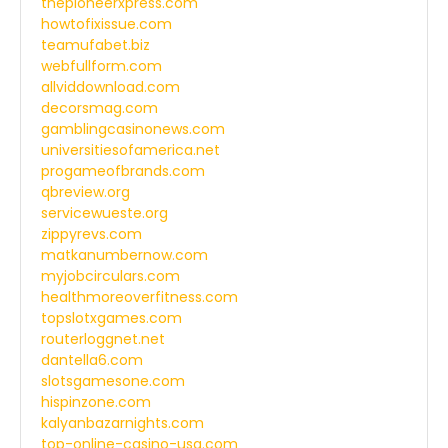
thepioneerxpress.com
howtofixissue.com
teamufabet.biz
webfullform.com
allviddownload.com
decorsmag.com
gamblingcasinonews.com
universitiesofamerica.net
progameofbrands.com
qbreview.org
servicewueste.org
zippyrevs.com
matkanumbernow.com
myjobcirculars.com
healthmoreoverfitness.com
topslotxgames.com
routerloggnet.net
dantella6.com
slotsgamesone.com
hispinzone.com
kalyanbazarnights.com
top-online-casino-usa.com