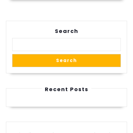
Anda
ketahui
Search
Search
Recent Posts