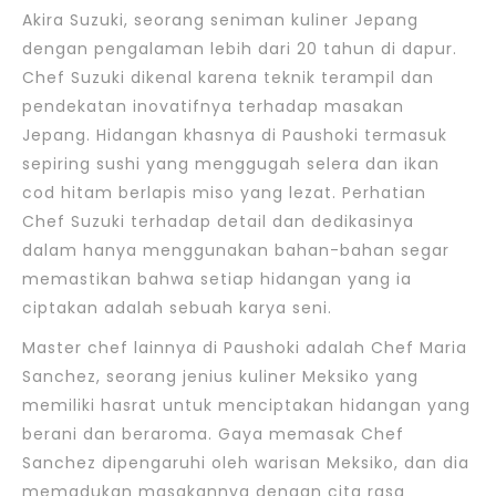
Akira Suzuki, seorang seniman kuliner Jepang
dengan pengalaman lebih dari 20 tahun di dapur.
Chef Suzuki dikenal karena teknik terampil dan
pendekatan inovatifnya terhadap masakan
Jepang. Hidangan khasnya di Paushoki termasuk
sepiring sushi yang menggugah selera dan ikan
cod hitam berlapis miso yang lezat. Perhatian
Chef Suzuki terhadap detail dan dedikasinya
dalam hanya menggunakan bahan-bahan segar
memastikan bahwa setiap hidangan yang ia
ciptakan adalah sebuah karya seni.
Master chef lainnya di Paushoki adalah Chef Maria
Sanchez, seorang jenius kuliner Meksiko yang
memiliki hasrat untuk menciptakan hidangan yang
berani dan beraroma. Gaya memasak Chef
Sanchez dipengaruhi oleh warisan Meksiko, dan dia
memadukan masakannya dengan cita rasa