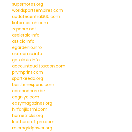
supernotes.org
worldsportsempires.com
updatecentral360.com
katamastah.com
zqscore.net
aseleraio.info
asticio.info
egardenio.info
arxteamio.info
getalexio.info
accountaudittaxcon.com
prymprint.com
sportkeeda.org
besttimespend.com
careandcure.biz
cogniyo.com
easymagazines.org
hirfanjilasmi.com
hometricks.org
leathercraftpro.com
microgridpower.org