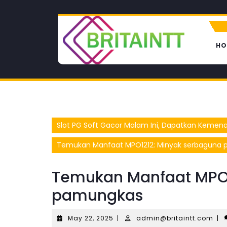
Skip
to
content
HO
Slot PG Soft Gacor Malam Ini, Dapatkan Kemen
Temukan Manfaat MPO1212: Minyak serbaguna
Temukan Manfaat MPO1
pamungkas
May
adm
May 22, 2025
|
admin@britaintt.com
|
22,