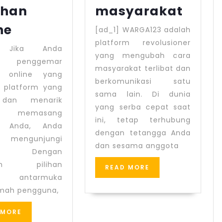
WARG
uhan
masyarakat
Solus
Mengapa
ne
[ad_1] WARGA123 adalah
satu
Petir188
platform revolusioner
atap
] Jika Anda
Menjadi
yang mengubah cara
ng penggemar
untu
Tujuan
masyarakat terlibat dan
n online yang
keter
berkomunikasi satu
Tujuan
 platform yang
r
dan
sama lain. Di dunia
Para
 dan menarik
yang serba cepat saat
komu
Penggemar
k memasang
sikan
ini, tetap terhubung
masy
n Anda, Anda
Taruhan
dengan tetangga Anda
mengunjungi
Online
dan sesama anggota
188. Dengan
am pilihan
READ
READ MORE
MORE
n, antarmuka
mah pengguna,
an
READ
 MORE
MORE