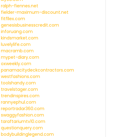
ralph-fiennes.net
fielder-maximum-discount.net
fitfllex.com
genesisbusinesscredit.com
inforuang.com
kindsmarket.com
luvelylife.com
macramb.com
mypet-diary.com
oxweekly.com
panamacitydeckcontractors.com
westfashions.com
toolshandy.com
travelstager.com
trendinspires.com
rannyephul.com
reportradar360.com
swaggyfashion.com
taraftariumtv10.com
questionquery.com
bodybuildinglegend.com