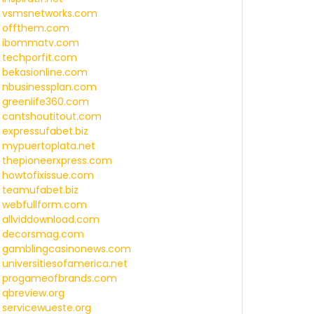
A123:
vsmsnetworks.com
i
offthem.com
ibommatv.com
techporfit.com
bekasionline.com
nbusinessplan.com
k
greenlife360.com
libatan
cantshoutitout.com
expressufabet.biz
mypuertoplata.net
nikasi
thepioneerxpress.com
arakat
howtofixissue.com
teamufabet.biz
webfullform.com
allviddownload.com
decorsmag.com
gamblingcasinonews.com
universitiesofamerica.net
progameofbrands.com
qbreview.org
servicewueste.org