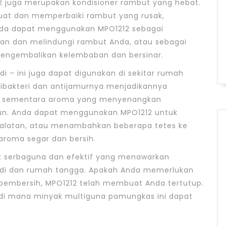
12 juga merupakan kondisioner rambut yang hebat.
at dan memperbaiki rambut yang rusak,
Anda dapat menggunakan MPO1212 sebagai
n dan melindungi rambut Anda, atau sebagai
engembalikan kelembaban dan bersinar.
i – ini juga dapat digunakan di sekitar rumah
ntibakteri dan antijamurnya menjadikannya
an, sementara aroma yang menyenangkan
. Anda dapat menggunakan MPO1212 untuk
eralatan, atau menambahkan beberapa tetes ke
roma segar dan bersih.
k serbaguna dan efektif yang menawarkan
adi dan rumah tangga. Apakah Anda memerlukan
 pembersih, MPO1212 telah membuat Anda tertutup.
 di mana minyak multiguna pamungkas ini dapat