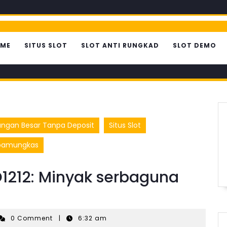
ME
SITUS SLOT
SLOT ANTI RUNGKAD
SLOT DEMO
angan Besar Tanpa Deposit
Situs Slot
 pamungkas
212: Minyak serbaguna
in@britaintt.com
0 Comment
|
6:32 am