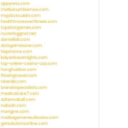
zippyrevs.com
matkanumbernow.com
myjobcirculars.com
healthmoreoverfitness.com
topslotxgames.com
routerloggnet.net
dantella6.com
slotsgamesone.com
hispinzone.com
kalyanbazarnights.com
top-online-casino-usa.com
honghuidoor.com
flowingtravel.com
nineniki.com
brandiospecialists.com
medicalcare7.com
adtennaball.com
nabzah.com
mongive.com
matkagameresultsview.com
getsolutionsonline.com