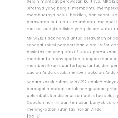
Selain manfaat perawatan kulitnya, MPO12
Sifatnya yang bergizi membantu memperku
membuatnya halus, berkilau, dan sehat. 
perawatan cuti untuk membantu melepaska
masker pengkondisian yang dalam untuk m
MPO1212 tidak hanya untuk perawatan pribad
sebagai solusi pembersihan alami. Sifat a
desinfektan yang efektif untuk permuka
membantu menyegarkan ruangan mana pun
membersihkan countertops, lantai, dan p
cucian Anda untuk memberi pakaian Anda a
Secara keseluruhan, MPO1212 adalah minya
berbagai manfaat untuk penggunaan prib
pelembab, kondisioner rambut, atau solusi
Cobalah hari ini dan temukan banyak cara
meningkatkan rutinitas harian Anda.
[ad_2]