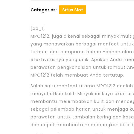
2025
Categories:
Situs Slot
[ad_1]
MPO1212, juga dikenal sebagai minyak mul
yang menawarkan berbagai manfaat untuk 
terbuat dari campuran bahan -bahan alami 
efektivitasnya yang unik. Apakah Anda me
perawatan pengkondisian untuk rambut And
MPO1212 telah membuat Anda tertutup.
Salah satu manfaat utama MPO1212 adal
menyehatkan kulit. Minyak ini kaya akan a
membantu melembabkan kulit dan mencega
sebagai pelembab harian untuk menjaga ku
perawatan untuk tambalan kering dan kasar.
dan dapat membantu menenangkan iritasi