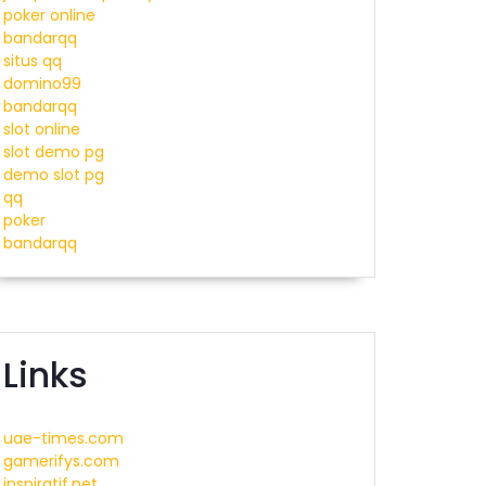
poker online
bandarqq
situs qq
domino99
bandarqq
slot online
slot demo pg
demo slot pg
qq
poker
bandarqq
Links
uae-times.com
gamerifys.com
inspiratif.net