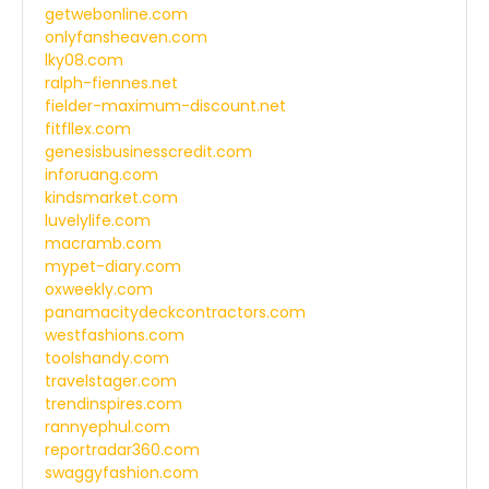
getwebonline.com
onlyfansheaven.com
lky08.com
ralph-fiennes.net
fielder-maximum-discount.net
fitfllex.com
genesisbusinesscredit.com
inforuang.com
kindsmarket.com
luvelylife.com
macramb.com
mypet-diary.com
oxweekly.com
panamacitydeckcontractors.com
westfashions.com
toolshandy.com
travelstager.com
trendinspires.com
rannyephul.com
reportradar360.com
swaggyfashion.com