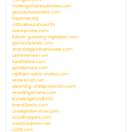
matkagameresultsview.com
getsolutionsonline.com
hispinner.org
criticalinsurance.info
nokariposter.com
kalyan-guessing-nightplay.com
gameofpanels.com
androidappsdownloader.com
usetimenow.com
healthblow.com
gohelpmate.com
rajdhani-satta-matka.com
writerscraft.net
elearning-childprotection.com
wrestling4mena.com
knowledgeforall.info
brand2lastio.com
usadigitalservices.com
socialhoppers.com
creativedream.net
n2315.com