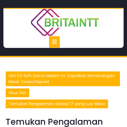
Skip
to
content
Open
Button
Slot PG Soft Gacor Malam Ini, Dapatkan Kemenangan
Besar Tanpa Deposit
Situs Slot
Temukan Pengalaman Galaxy77 yang Luar Biasa
Temukan Pengalaman