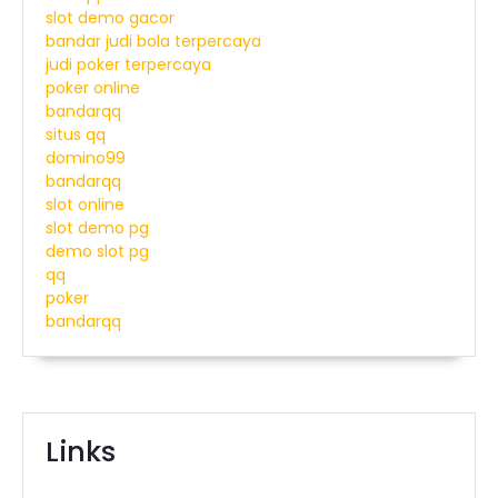
slot demo gacor
bandar judi bola terpercaya
judi poker terpercaya
poker online
bandarqq
situs qq
domino99
bandarqq
slot online
slot demo pg
demo slot pg
qq
poker
bandarqq
Links