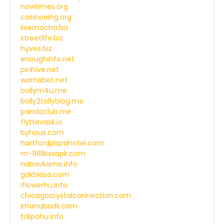
nowtimes.org
casinoeing.org
livemocha.biz
streetlife.biz
hyves.biz
enoughinfo.net
pinhive.net
warnabet.net
bollym4u.me
bolly2tollyblog.me
pandaclub.me
flyttevask.io
byhous.com
hartfordplazahotel.com
m-918kissapk.com
nabavkame.info
gakbiasa.com
iflowerhu.info
chicagocrystalconnection.com
imanabadii.com
trilipohu.info