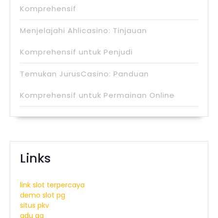
Komprehensif
Menjelajahi Ahlicasino: Tinjauan
Komprehensif untuk Penjudi
Temukan JurusCasino: Panduan
Komprehensif untuk Permainan Online
Links
link slot terpercaya
demo slot pg
situs pkv
adu qq