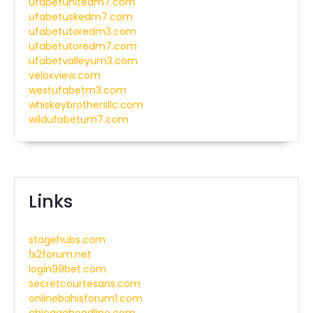
ufabetunitedm7.com
ufabetuskedm7.com
ufabetutoredm3.com
ufabetutoredm7.com
ufabetvalleyum3.com
veloxview.com
westufabetm3.com
whiskeybrothersllc.com
wildufabetum7.com
Links
stagehubs.com
1x2forum.net
login99bet.com
secretcourtesans.com
onlinebahisforum1.com