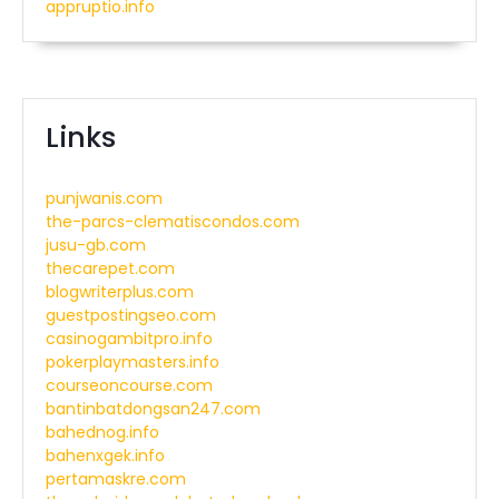
appruptio.info
Links
punjwanis.com
the-parcs-clematiscondos.com
jusu-gb.com
thecarepet.com
blogwriterplus.com
guestpostingseo.com
casinogambitpro.info
pokerplaymasters.info
courseoncourse.com
bantinbatdongsan247.com
bahednog.info
bahenxgek.info
pertamaskre.com