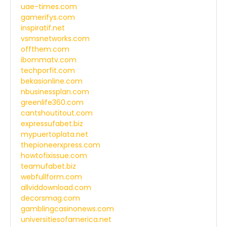
uae-times.com
gamerifys.com
inspiratif.net
vsmsnetworks.com
offthem.com
ibommatv.com
techporfit.com
bekasionline.com
nbusinessplan.com
greenlife360.com
cantshoutitout.com
expressufabet.biz
mypuertoplata.net
thepioneerxpress.com
howtofixissue.com
teamufabet.biz
webfullform.com
allviddownload.com
decorsmag.com
gamblingcasinonews.com
universitiesofamerica.net