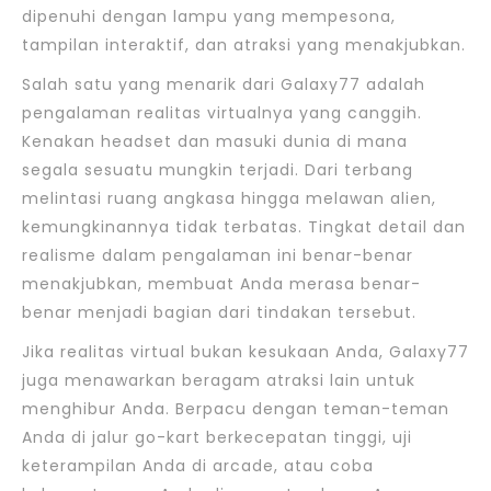
dipenuhi dengan lampu yang mempesona,
tampilan interaktif, dan atraksi yang menakjubkan.
Salah satu yang menarik dari Galaxy77 adalah
pengalaman realitas virtualnya yang canggih.
Kenakan headset dan masuki dunia di mana
segala sesuatu mungkin terjadi. Dari terbang
melintasi ruang angkasa hingga melawan alien,
kemungkinannya tidak terbatas. Tingkat detail dan
realisme dalam pengalaman ini benar-benar
menakjubkan, membuat Anda merasa benar-
benar menjadi bagian dari tindakan tersebut.
Jika realitas virtual bukan kesukaan Anda, Galaxy77
juga menawarkan beragam atraksi lain untuk
menghibur Anda. Berpacu dengan teman-teman
Anda di jalur go-kart berkecepatan tinggi, uji
keterampilan Anda di arcade, atau coba