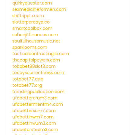
quirkyquester.com
sexmedicineformen.com
shiftripple.com
slotterpercaya.co
smartcoolbox.com
sohanjitfinances.com
soulfulhousemusic.net
sparklooms.com
tacticalcontractingllc.com
thecapitalpowers.com
tobabet88slot3.com
todayscurrentnews.com
totobet77.asia
totobet77.org
trendingpublication.com
ufabettererum3.com
ufabettermentm4.com
ufabettersum7.com
ufabettinwm7.com
ufabettinwum3.com
ufabetunitedm3.com