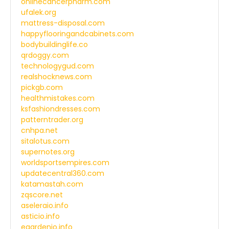
onlinecancerpharm.com
ufalek.org
mattress-disposal.com
happyflooringandcabinets.com
bodybuildinglife.co
qrdoggy.com
technologygud.com
realshocknews.com
pickgb.com
healthmistakes.com
ksfashiondresses.com
patterntrader.org
cnhpa.net
sitalotus.com
supernotes.org
worldsportsempires.com
updatecentral360.com
katamastah.com
zqscore.net
aseleraio.info
asticio.info
egardenio.info