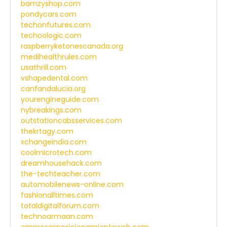
bamzyshop.com
pondycars.com
techonfutures.com
techoologic.com
raspberryketonescanada.org
medihealthrules.com
usathrill.com
vshapedental.com
canfandalucia.org
yourengineguide.com
nybreakings.com
outstationcabsservices.com
thekrtagy.com
xchangeindia.com
coolmicrotech.com
dreamhousehack.com
the-techteacher.com
automobilenews-online.com
fashionalltimes.com
totaldigitalforum.com
technoarmaan.com