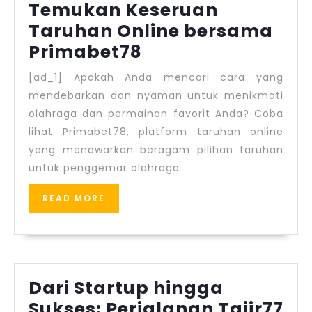
Temukan Keseruan
Taruhan Online bersama
Temukan
Primabet78
Keseruan
[ad_1] Apakah Anda mencari cara yang
Taruhan
mendebarkan dan nyaman untuk menikmati
Online
olahraga dan permainan favorit Anda? Coba
bersama
lihat Primabet78, platform taruhan online
yang menawarkan beragam pilihan taruhan
Primabet78
untuk penggemar olahraga
READ
READ MORE
MORE
Dari Startup hingga
Sukses: Perjalanan Tajir77