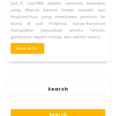
Kreasi
[ad_1] Leon188 adalah seniman berbakat
Surealis
yang dikenal karena kreasi surealis dan
dan
imajinatifnya yang membawa pemirsa ke
Imajinatif
dunia di luar imajinasi. Karya-karyanya
merupakan perpaduan antara fantasi,
leon188
gambaran seperti mimpi, dan warna-warna
READ
READ MORE
MORE
Search
Search