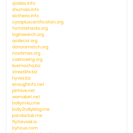
qvidsio.info
shumaio.info
slotherio.info
cysapluscertification.org
fortnitehacks.org
loginsearch.org
aodecor.org
donorsmatch.org
nowtimes.org
casinoeing.org
livemocha.biz
streetlife.biz
hyves.biz
enoughinfo.net
pinhive.net
warnabet.net
bollym4u.me
bolly2tollyblog.me
pandaclub.me
flyttevask.io
byhous.com