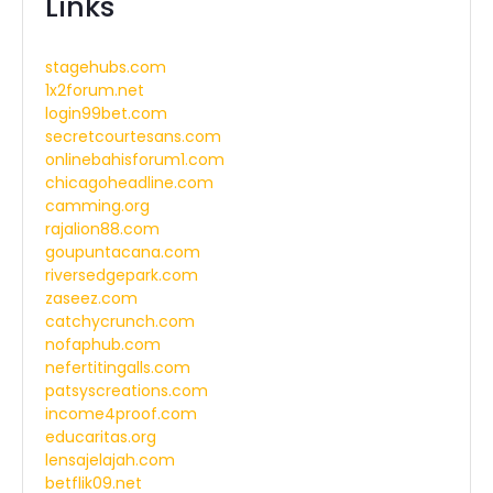
Links
stagehubs.com
1x2forum.net
login99bet.com
secretcourtesans.com
onlinebahisforum1.com
chicagoheadline.com
camming.org
rajalion88.com
goupuntacana.com
riversedgepark.com
zaseez.com
catchycrunch.com
nofaphub.com
nefertitingalls.com
patsyscreations.com
income4proof.com
educaritas.org
lensajelajah.com
betflik09.net