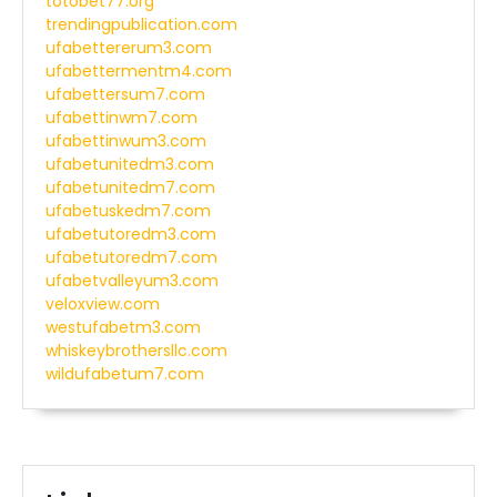
totobet77.org
trendingpublication.com
ufabettererum3.com
ufabettermentm4.com
ufabettersum7.com
ufabettinwm7.com
ufabettinwum3.com
ufabetunitedm3.com
ufabetunitedm7.com
ufabetuskedm7.com
ufabetutoredm3.com
ufabetutoredm7.com
ufabetvalleyum3.com
veloxview.com
westufabetm3.com
whiskeybrothersllc.com
wildufabetum7.com