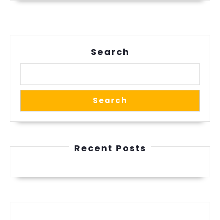
Game
Search
Search
Recent Posts