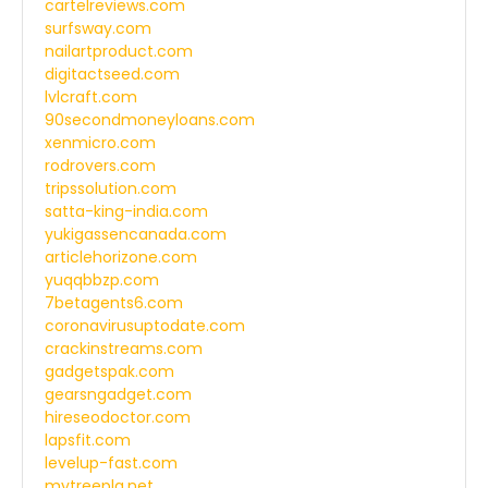
cartelreviews.com
surfsway.com
nailartproduct.com
digitactseed.com
lvlcraft.com
90secondmoneyloans.com
xenmicro.com
rodrovers.com
tripssolution.com
satta-king-india.com
yukigassencanada.com
articlehorizone.com
yuqqbbzp.com
7betagents6.com
coronavirusuptodate.com
crackinstreams.com
gadgetspak.com
gearsngadget.com
hireseodoctor.com
lapsfit.com
levelup-fast.com
mytreepla.net