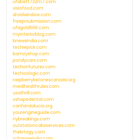
ufabett732m7.com
visiofood.com
droidwindow.com
freeprsubmission.com
ufagold666.com
myinteriorblog.com
bnewsindia.com
techiepick.com
bamzyshop.com
pondycars.com
techonfutures.com
techoologic.com
raspberryketonescanada.org
medihealthrules.com
usathrill.com
vshapedental.com
canfandalucia.org
yourengineguide.com
nybreakings.com
outstationcabsservices.com
thekrtagy.com
xchangeindia.com