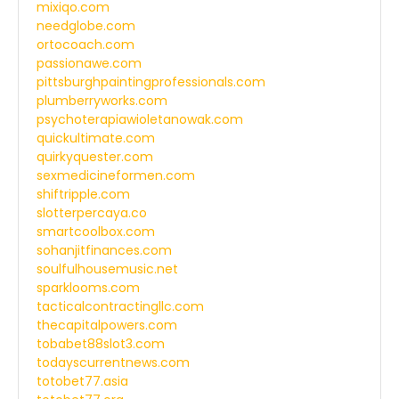
mixiqo.com
needglobe.com
ortocoach.com
passionawe.com
pittsburghpaintingprofessionals.com
plumberryworks.com
psychoterapiawioletanowak.com
quickultimate.com
quirkyquester.com
sexmedicineformen.com
shiftripple.com
slotterpercaya.co
smartcoolbox.com
sohanjitfinances.com
soulfulhousemusic.net
sparklooms.com
tacticalcontractingllc.com
thecapitalpowers.com
tobabet88slot3.com
todayscurrentnews.com
totobet77.asia