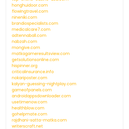
honghuidoor.com
flowingtravel.com
nineniki.com
brandiospecialists.com
medicalcare7.com
adtennaball.com
nabzah.com
mongive.com
matkagameresultsview.com
getsolutionsonline.com
hispinner.org
criticalinsurance.info
nokariposter.com
kalyan-guessing-nightplay.com
gameofpanels.com
androidappsdownloader.com
usetimenow.com
healthblow.com
gohelpmate.com
rajdhani-satta-matka.com
writerscraft.net