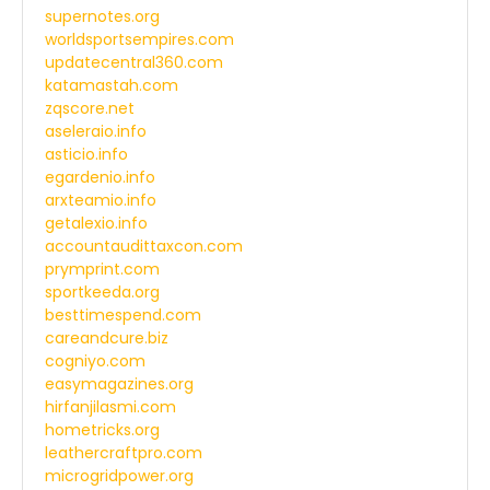
supernotes.org
worldsportsempires.com
updatecentral360.com
katamastah.com
zqscore.net
aseleraio.info
asticio.info
egardenio.info
arxteamio.info
getalexio.info
accountaudittaxcon.com
prymprint.com
sportkeeda.org
besttimespend.com
careandcure.biz
cogniyo.com
easymagazines.org
hirfanjilasmi.com
hometricks.org
leathercraftpro.com
microgridpower.org