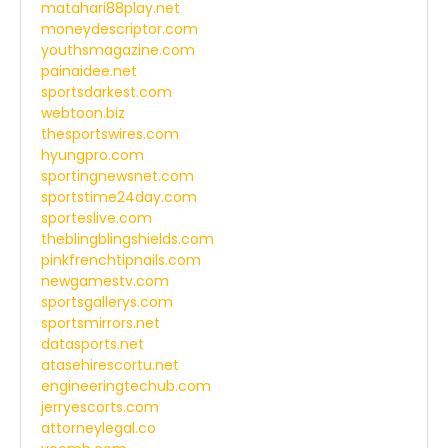
matahari88play.net
moneydescriptor.com
youthsmagazine.com
painaidee.net
sportsdarkest.com
webtoon.biz
thesportswires.com
hyungpro.com
sportingnewsnet.com
sportstime24day.com
sporteslive.com
theblingblingshields.com
pinkfrenchtipnails.com
newgamestv.com
sportsgallerys.com
sportsmirrors.net
datasports.net
atasehirescortu.net
engineeringtechub.com
jerryescorts.com
attorneylegal.co