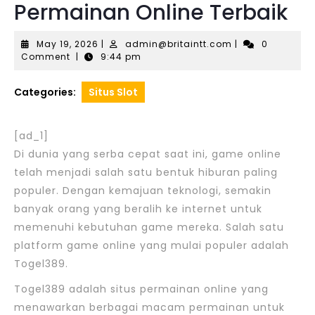
Permainan Online Terbaik
May
admin@britaint
May 19, 2026
|
admin@britaintt.com
|
0
19,
Comment
|
9:44 pm
2026
Categories:
Situs Slot
[ad_1]
Di dunia yang serba cepat saat ini, game online
telah menjadi salah satu bentuk hiburan paling
populer. Dengan kemajuan teknologi, semakin
banyak orang yang beralih ke internet untuk
memenuhi kebutuhan game mereka. Salah satu
platform game online yang mulai populer adalah
Togel389.
Togel389 adalah situs permainan online yang
menawarkan berbagai macam permainan untuk