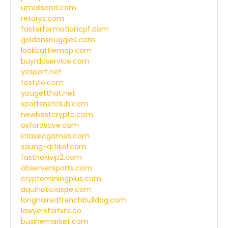
umailsend.com
retarys.com
fasterformationcpf.com
goldensnuggles.com
lookbattlemap.com
buyrdpservice.com
yesport.net
tostylo.com
yougetthat.net
sportsnetclub.com
newbestcrypto.com
oxfordsave.com
iclassicgames.com
saung-artikel.com
fasthokivip2.com
observersports.com
cryptominingplus.com
aquinoticiaspe.com
longhairedfrenchbulldog.com
lawyersforhire.co
businemarket.com