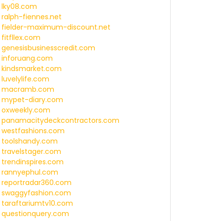
lky08.com
ralph-fiennes.net
fielder-maximum-discount.net
fitfllex.com
genesisbusinesscredit.com
inforuang.com
kindsmarket.com
luvelylife.com
macramb.com
mypet-diary.com
oxweekly.com
panamacitydeckcontractors.com
westfashions.com
toolshandy.com
travelstager.com
trendinspires.com
rannyephul.com
reportradar360.com
swaggyfashion.com
taraftariumtv10.com
questionquery.com