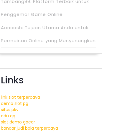
Tambang99: Platform Terbaik untuk
Penggemar Game Online
Aoncash: Tujuan Utama Anda untuk
Permainan Online yang Menyenangkan
Links
link slot terpercaya
demo slot pg
situs pkv
adu qq
slot demo gacor
bandar judi bola terpercaya