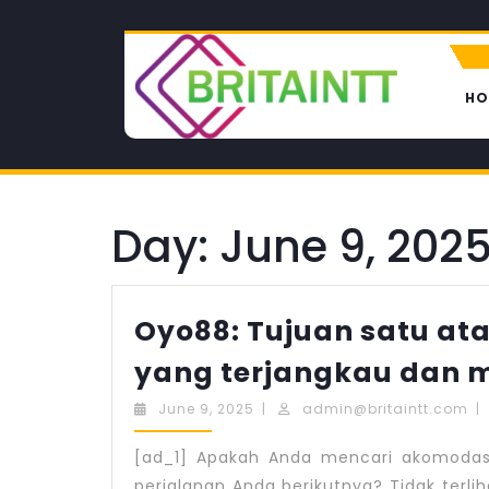
Skip
to
content
HO
Day:
June 9, 202
Oyo88: Tujuan satu a
yang terjangkau dan
June
ad
June 9, 2025
|
admin@britaintt.com
|
9,
2025
[ad_1] Apakah Anda mencari akomodas
perjalanan Anda berikutnya? Tidak terli