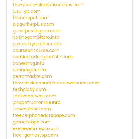
the-parcs-clematiscondos.com
jusu-gb.com
thecarepet.com
blogwriterplus.com
guestpostingseo.com
casinogambitpro.info
pokerplaymasters.info
courseoncourse.com
bantinbatdongsan247.com
bahednog.info
bahenxgek.info
pertamaskre.com
threadsvideoandphotodownloader.com
techgiddy.com
usalivenetwork.com
jackpotrushonline.info
ucnewshindi.com
freecellphonedatabase.com
gamersrope.com
exellewebmedia.com
free-gamestop.com