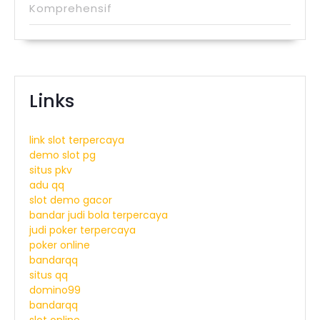
Komprehensif
Links
link slot terpercaya
demo slot pg
situs pkv
adu qq
slot demo gacor
bandar judi bola terpercaya
judi poker terpercaya
poker online
bandarqq
situs qq
domino99
bandarqq