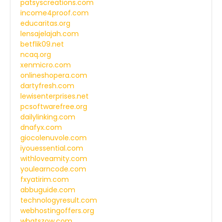
patsyscreations.com
income4proof.com
educaritas.org
lensajelajah.com
betflik09.net
ncaq.org
xenmicro.com
onlineshopera.com
dartyfresh.com
lewisenterprises.net
pcsoftwarefree.org
dailylinking.com
dnafyx.com
giocolenuvole.com
iyouessential.com
withloveamity.com
youlearncode.com
fxyatirim.com
abbuguide.com
technologyresult.com
webhostingoffers.org
whatszow.com