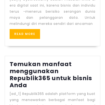
Cyberse
era digital saat ini, karena bisnis dan individu
Selam
terus -menerus berisiko serangan dunia
menda
maya dan pelanggaran data. Untuk
melindungi diri mereka sendiri dari ancaman
ke
KW303
READ
READ MORE
MORE
Temukan manfaat
menggunakan
Republik365 untuk bisnis
Temukan
Anda
manfaat
[ad_1] Republik365 adalah platform yang kuat
menggunakan
yang menawarkan berbagai manfaat bagi