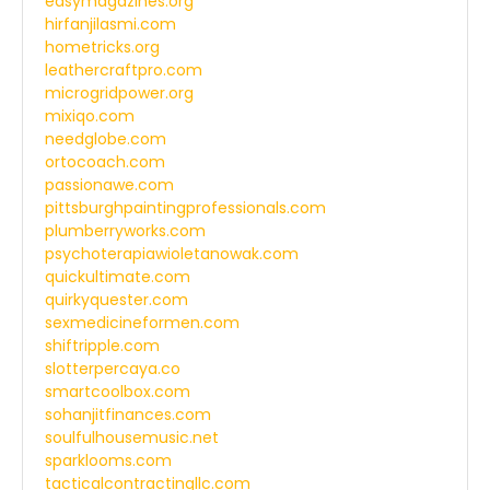
easymagazines.org
hirfanjilasmi.com
hometricks.org
leathercraftpro.com
microgridpower.org
mixiqo.com
needglobe.com
ortocoach.com
passionawe.com
pittsburghpaintingprofessionals.com
plumberryworks.com
psychoterapiawioletanowak.com
quickultimate.com
quirkyquester.com
sexmedicineformen.com
shiftripple.com
slotterpercaya.co
smartcoolbox.com
sohanjitfinances.com
soulfulhousemusic.net
sparklooms.com
tacticalcontractingllc.com