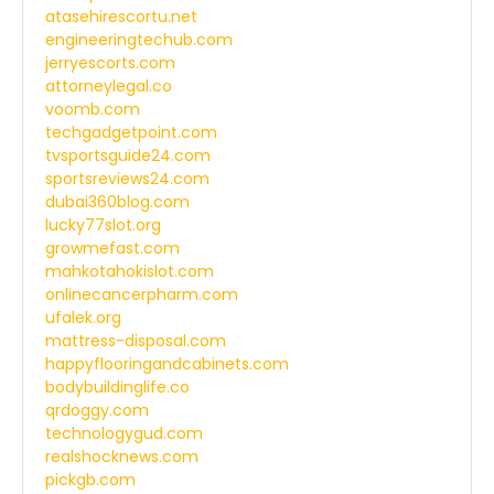
atasehirescortu.net
engineeringtechub.com
jerryescorts.com
attorneylegal.co
voomb.com
techgadgetpoint.com
tvsportsguide24.com
sportsreviews24.com
dubai360blog.com
lucky77slot.org
growmefast.com
mahkotahokislot.com
onlinecancerpharm.com
ufalek.org
mattress-disposal.com
happyflooringandcabinets.com
bodybuildinglife.co
qrdoggy.com
technologygud.com
realshocknews.com
pickgb.com