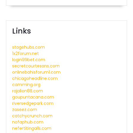
Links
stagehubs.com
1x2forum.net
login99bet.com
secretcourtesans.com
onlinebahisforum1.com
chicagoheadline.com
camming.org
rajalion88.com
goupuntacana.com
riversedgepark.com
zaseez.com
catchycrunch.com
nofaphub.com
nefertitingalls.com