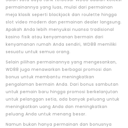
permainannya yang luas, mulai dari permainan
meja klasik seperti blackjack dan roulette hingga
slot video modern dan permainan dealer langsung.
Apakah Anda lebih menyukai nuansa tradisional
kasino fisik atau kenyamanan bermain dari
kenyamanan rumah Anda sendiri, WD88 memiliki
sesuatu untuk semua orang.
Selain pilihan permainannya yang mengesankan,
WD88 juga menawarkan berbagai promosi dan
bonus untuk membantu meningkatkan
pengalaman bermain Anda. Dari bonus sambutan
untuk pemain baru hingga promosi berkelanjutan
untuk pelanggan setia, ada banyak peluang untuk
meningkatkan uang Anda dan meningkatkan
peluang Anda untuk menang besar.
Namun bukan hanya permainan dan bonusnya