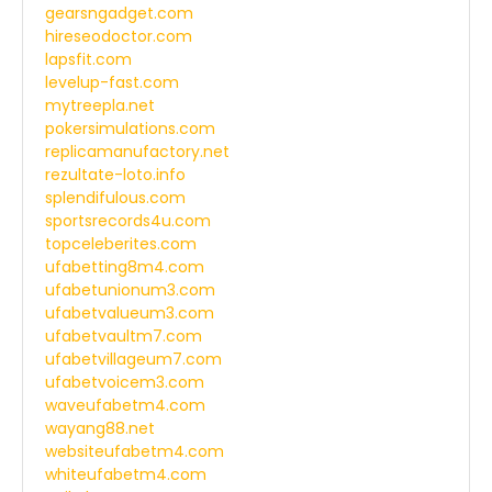
gearsngadget.com
hireseodoctor.com
lapsfit.com
levelup-fast.com
mytreepla.net
pokersimulations.com
replicamanufactory.net
rezultate-loto.info
splendifulous.com
sportsrecords4u.com
topceleberites.com
ufabetting8m4.com
ufabetunionum3.com
ufabetvalueum3.com
ufabetvaultm7.com
ufabetvillageum7.com
ufabetvoicem3.com
waveufabetm4.com
wayang88.net
websiteufabetm4.com
whiteufabetm4.com