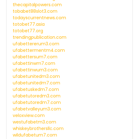
thecapitalpowers.com
tobabet88slot3.com
todayscurrentnews.com
totobet77.asia
totobet77.org
trendingpublication.com
ufabettererum3.com
ufabettermentm4.com
ufabettersum7.com
ufabettinwm7.com
ufabettinwum3.com
ufabetunitedm3.com
ufabetunitedm7.com
ufabetuskedm7.com
ufabetutoredm3.com
ufabetutoredm7.com
ufabetvalleyum3.com
veloxview.com
westufabetm3.com
whiskeybrothersllc.com
wildufabetum7.com