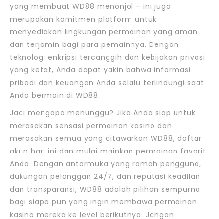
yang membuat WD88 menonjol – ini juga
merupakan komitmen platform untuk
menyediakan lingkungan permainan yang aman
dan terjamin bagi para pemainnya. Dengan
teknologi enkripsi tercanggih dan kebijakan privasi
yang ketat, Anda dapat yakin bahwa informasi
pribadi dan keuangan Anda selalu terlindungi saat
Anda bermain di WD88.
Jadi mengapa menunggu? Jika Anda siap untuk
merasakan sensasi permainan kasino dan
merasakan semua yang ditawarkan WD88, daftar
akun hari ini dan mulai mainkan permainan favorit
Anda. Dengan antarmuka yang ramah pengguna,
dukungan pelanggan 24/7, dan reputasi keadilan
dan transparansi, WD88 adalah pilihan sempurna
bagi siapa pun yang ingin membawa permainan
kasino mereka ke level berikutnya. Jangan