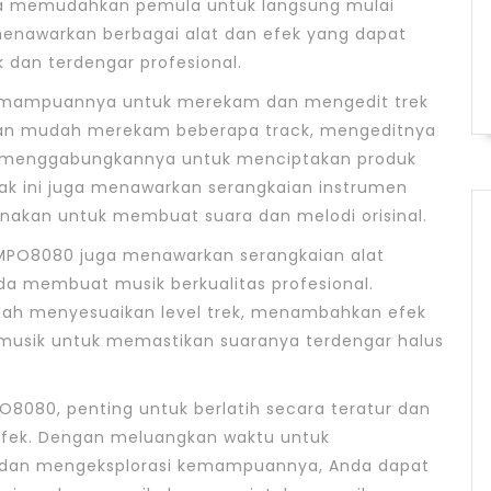
ga memudahkan pemula untuk langsung mulai
menawarkan berbagai alat dan efek yang dapat
an terdengar profesional.
kemampuannya untuk merekam dan mengedit trek
an mudah merekam beberapa track, mengeditnya
n menggabungkannya untuk menciptakan produk
unak ini juga menawarkan serangkaian instrumen
unakan untuk membuat suara dan melodi orisinal.
 MPO8080 juga menawarkan serangkaian alat
a membuat musik berkualitas profesional.
h menyesuaikan level trek, menambahkan efek
 musik untuk memastikan suaranya terdengar halus
8080, penting untuk berlatih secara teratur dan
efek. Dengan meluangkan waktu untuk
k dan mengeksplorasi kemampuannya, Anda dapat