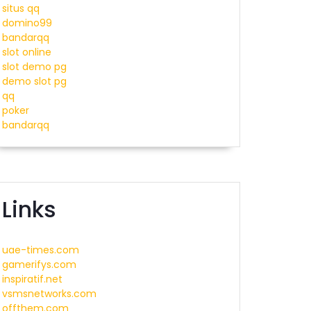
situs qq
domino99
bandarqq
slot online
slot demo pg
demo slot pg
qq
poker
bandarqq
Links
uae-times.com
gamerifys.com
inspiratif.net
vsmsnetworks.com
offthem.com