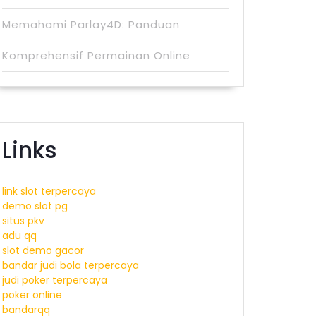
Memahami Parlay4D: Panduan
Komprehensif Permainan Online
Links
link slot terpercaya
demo slot pg
situs pkv
adu qq
slot demo gacor
bandar judi bola terpercaya
judi poker terpercaya
poker online
bandarqq