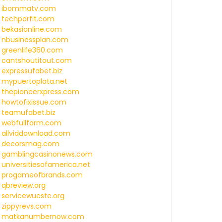
ibommatv.com
techporfit.com
bekasionline.com
nbusinessplan.com
greenlife360.com
cantshoutitout.com
expressufabet.biz
mypuertoplata.net
thepioneerxpress.com
howtofixissue.com
teamufabet.biz
webfullform.com
allviddownload.com
decorsmag.com
gamblingcasinonews.com
universitiesofamerica.net
progameofbrands.com
qbreview.org
servicewueste.org
an
zippyrevs.com
matkanumbernow.com