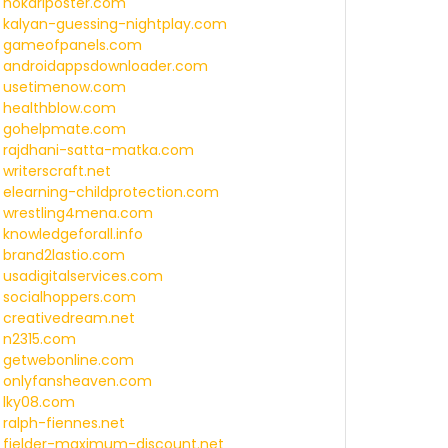
nokariposter.com
kalyan-guessing-nightplay.com
gameofpanels.com
androidappsdownloader.com
usetimenow.com
healthblow.com
gohelpmate.com
rajdhani-satta-matka.com
writerscraft.net
elearning-childprotection.com
wrestling4mena.com
knowledgeforall.info
brand2lastio.com
usadigitalservices.com
socialhoppers.com
creativedream.net
n2315.com
getwebonline.com
onlyfansheaven.com
lky08.com
ralph-fiennes.net
fielder-maximum-discount.net