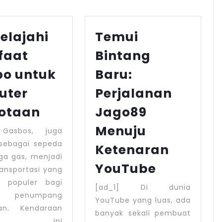
elajahi
Temui
faat
Bintang
o untuk
Baru:
uter
Perjalanan
Menjelajahi
otaan
Jago89
Manfaat
Menuju
 Gasbos, juga
Gasbo
 sebagai sepeda
Ketenaran
untuk
ga gas, menjadi
Temui
Komuter
YouTube
ansportasi yang
Bintang
Perkotaan
n populer bagi
[ad_1] Di dunia
Baru:
 penumpang
YouTube yang luas, ada
Perjalan
aan. Kendaraan
banyak sekali pembuat
rida ini