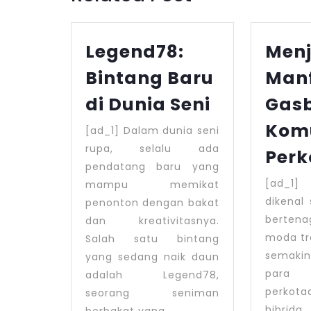
Legend78:
Menj
Bintang Baru
Man
Legend78:
di Dunia Seni
Gasb
Bintang
Kom
[ad_1] Dalam dunia seni
Baru
rupa, selalu ada
Perk
di
pendatang baru yang
Dunia
[ad_1]
mampu memikat
Seni
dikenal
penonton dengan bakat
bertena
dan kreativitasnya.
moda tr
Salah satu bintang
semaki
yang sedang naik daun
para
adalah Legend78,
perkot
seorang seniman
hib
berbakat yang