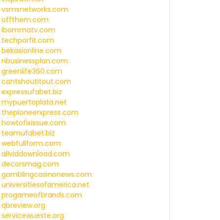
vsmsnetworks.com
offthem.com
ibommatv.com
techporfit.com
bekasionline.com
nbusinessplan.com
greenlife360.com
cantshoutitout.com
kan
expressufabet.biz
mypuertoplata.net
a
thepioneerxpress.com
ainan
howtofixissue.com
teamufabet.biz
e
webfullform.com
allviddownload.com
enangkan
decorsmag.com
gamblingcasinonews.com
universitiesofamerica.net
Casino
progameofbrands.com
qbreview.org
servicewueste.org