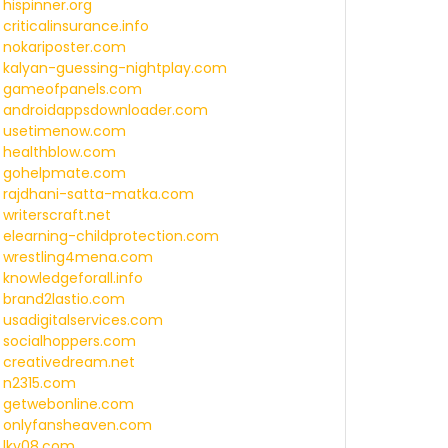
hispinner.org
criticalinsurance.info
nokariposter.com
kalyan-guessing-nightplay.com
gameofpanels.com
androidappsdownloader.com
usetimenow.com
healthblow.com
gohelpmate.com
rajdhani-satta-matka.com
writerscraft.net
elearning-childprotection.com
wrestling4mena.com
knowledgeforall.info
brand2lastio.com
usadigitalservices.com
socialhoppers.com
creativedream.net
n2315.com
getwebonline.com
onlyfansheaven.com
lky08.com