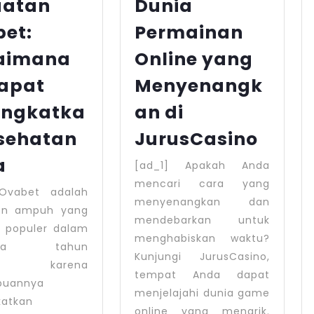
uatan
Dunia
et:
Permainan
aimana
Online yang
Dapat
Menyenangk
ingkatka
an di
Temu
sehatan
JurusCasino
Duni
Membuka
a
[ad_1] Apakah Anda
Perm
Kekuatan
mencari cara yang
Onlin
 Ovabet adalah
Ovabet:
menyenangkan dan
en ampuh yang
yang
Bagaimana
mendebarkan untuk
 populer dalam
Meny
menghabiskan waktu?
Ini
rapa tahun
di
Kunjungi JurusCasino,
Dapat
hir karena
tempat Anda dapat
Jurus
Meningkatkan
uannya
menjelajahi dunia game
atkan
Kesehatan
online yang menarik.