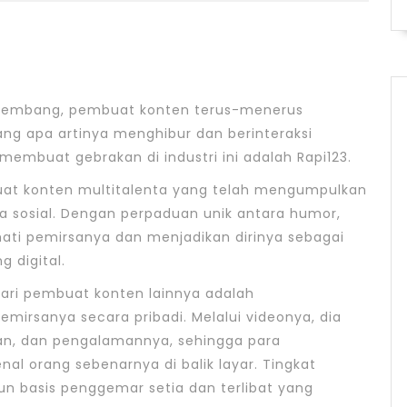
erkembang, pembuat konten terus-menerus
ng apa artinya menghibur dan berinteraksi
embuat gebrakan di industri ini adalah Rapi123.
buat konten multitalenta yang telah mengumpulkan
a sosial. Dengan perpaduan unik antara humor,
t hati pemirsanya dan menjadikan dirinya sebagai
 digital.
ari pembuat konten lainnya adalah
rsanya secara pribadi. Melalui videonya, dia
ran, dan pengalamannya, sehingga para
l orang sebenarnya di balik layar. Tingkat
 basis penggemar setia dan terlibat yang