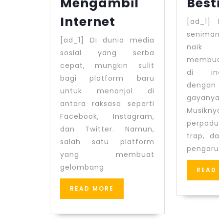
Mengambil
Best
Viral88:
Internet
[ad_1] 
Platform
senima
[ad_1] Di dunia media
Media
naik
sosial yang serba
Sosial
membu
cepat, mungkin sulit
di in
Mengambil
bagi platform baru
denga
Internet
untuk menonjol di
gayany
antara raksasa seperti
Musik
Facebook, Instagram,
perpadu
dan Twitter. Namun,
trap, d
salah satu platform
pengar
yang membuat
gelombang
READ
READ
READ MORE
MORE