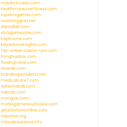
myjobcirculars.com
healthmoreoverfitness.com
topslotxgames.com
routerloggnet.net
dantella6.com
slotsgamesone.com
hispinzone.com
kalyanbazarnights.com
top-online-casino-usa.com
honghuidoor.com
flowingtravel.com
nineniki.com
brandiospecialists.com
medicalcare7.com
adtennaball.com
nabzah.com
mongive.com
matkagameresultsview.com
getsolutionsonline.com
hispinner.org
criticalinsurance.info