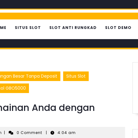
ME
SITUS SLOT
SLOT ANTI RUNGKAD
SLOT DEMO
angan Besar Tanpa Deposit
Situs Slot
sol GBO5000
rmainan Anda dengan
admin@britaintt.com
m
|
0 Comment
|
4:04 am