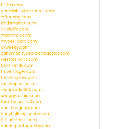
fitfllex.com
genesisbusinesscredit.com
inforuang.com
kindsmarket.com
luvelylife.com
macramb.com
mypet-diary.com
oxweekly.com
panamacitydeckcontractors.com
westfashions.com
toolshandy.com
travelstager.com
trendinspires.com
rannyephul.com
reportradar360.com
swaggyfashion.com
taraftariumtv10.com
questionquery.com
bodybuildinglegend.com
brilliant-nails.com
dandr-photography.com