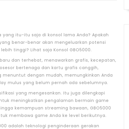
ang itu-itu saja di konsol lama Anda? Apakah
ang benar-benar akan mengeluarkan potensi
ebih tinggi? Lihat saja Konsol GBO5000.
baru dan terhebat, menawarkan grafis, kecepatan,
rosesor bertenaga dan kartu grafis canggih,
g menuntut dengan mudah, memungkinkan Anda
lay mulus yang belum pernah ada sebelumnya.
ikasi yang mengesankan. Itu juga dilengkapi
 untuk meningkatkan pengalaman bermain game
an hingga kemampuan streaming bawaan, GBO5000
tuk membawa game Anda ke level berikutnya.
5000 adalah teknologi penginderaan gerakan