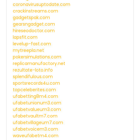
coronavirusuptodate.com
crackinstreams.com
gadgetspak.com
gearsngadget.com
hireseodoctor.com
lapsfit.com
levelup-fast.com
mytreepla.net
pokersimulations.com
replicamanufactory.net
rezultate-loto.info
splendifulous.com
sportsrecords4u.com
topceleberites.com
ufabetting8m4.com
ufabetunionum3.com
ufabetvalueum3.com
ufabetvaultm7.com
ufabetvillageum7.com
ufabetvoicem3.com
waveufabetm4.com