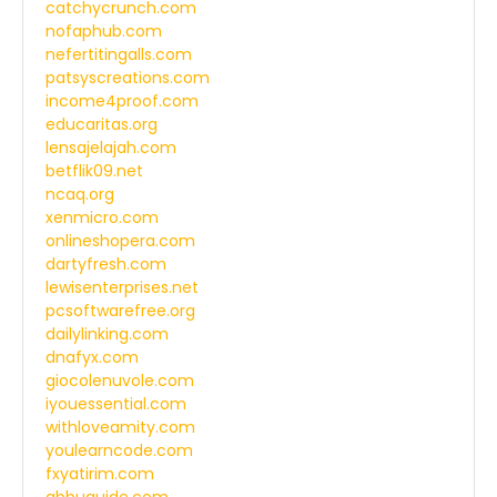
catchycrunch.com
nofaphub.com
nefertitingalls.com
patsyscreations.com
income4proof.com
educaritas.org
lensajelajah.com
betflik09.net
ncaq.org
xenmicro.com
onlineshopera.com
dartyfresh.com
lewisenterprises.net
pcsoftwarefree.org
dailylinking.com
dnafyx.com
giocolenuvole.com
iyouessential.com
withloveamity.com
youlearncode.com
fxyatirim.com