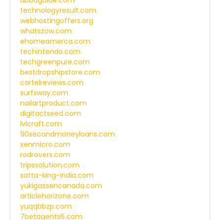
abbuguide.com
technologyresult.com
webhostingoffers.org
whatszow.com
ehomeamerca.com
techintendo.com
techgreenpure.com
bestdropshipstore.com
cartelreviews.com
surfsway.com
nailartproduct.com
digitactseed.com
lvlcraft.com
90secondmoneyloans.com
xenmicro.com
rodrovers.com
tripssolution.com
satta-king-india.com
yukigassencanada.com
articlehorizone.com
yuqqbbzp.com
7betagents6.com