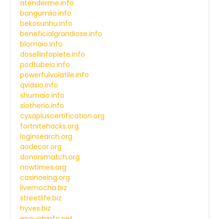
atenderme.info
bangumiio.info
bekosunhu.info
beneficialgrandiose.info
blomaio.info
dosellinfoplete.info
podtubeio.info
powerfulvolatile.info
qvidsio.info
shumaio.info
slotherio.info
cysapluscertification.org
fortnitehacks.org
loginsearch.org
aodecor.org
donorsmatch.org
nowtimes.org
casinoeing.org
livemocha.biz
streetlife.biz
hyves.biz
enoughinfo.net