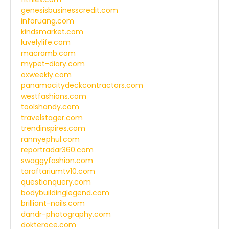
genesisbusinesscredit.com
inforuang.com
kindsmarket.com
luvelylife.com
macramb.com
mypet-diary.com
oxweekly.com
panamacitydeckcontractors.com
westfashions.com
toolshandy.com
travelstager.com
trendinspires.com
rannyephul.com
reportradar360.com
swaggyfashion.com
taraftariumtv10.com
questionquery.com
bodybuildinglegend.com
brilliant-nails.com
dandr-photography.com
dokteroce.com