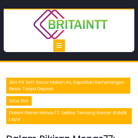
Skip
to
content
Open
Button
Slot PG Soft Gacor Malam Ini, Dapatkan Kemenangan
Besar Tanpa Deposit
Situs Slot
Dalam Pikiran Monas77: Sekilas Tentang Gamer di Balik
Layar