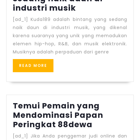
Menjelajahi
industri musik
suara
[ad_1] Kuda189 adalah bintang yang sedang
unik
naik daun di industri musik, yang dikenal
Kuda189:
karena suaranya yang unik yang memadukan
bintang
elemen hip-hop, R&B, dan musik elektronik.
Musiknya adalah perpaduan dari genre
yang
sedang
READ
READ MORE
naik
MORE
daun
di
industri
Temui Pemain yang
musik
Mendominasi Papan
Temui
Peringkat 88dewa
Pemain
[ad_1] Jika Anda penggemar judi online dan