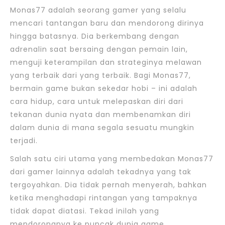
Monas77 adalah seorang gamer yang selalu
mencari tantangan baru dan mendorong dirinya
hingga batasnya. Dia berkembang dengan
adrenalin saat bersaing dengan pemain lain,
menguji keterampilan dan strateginya melawan
yang terbaik dari yang terbaik. Bagi Monas77,
bermain game bukan sekedar hobi – ini adalah
cara hidup, cara untuk melepaskan diri dari
tekanan dunia nyata dan membenamkan diri
dalam dunia di mana segala sesuatu mungkin
terjadi.
Salah satu ciri utama yang membedakan Monas77
dari gamer lainnya adalah tekadnya yang tak
tergoyahkan. Dia tidak pernah menyerah, bahkan
ketika menghadapi rintangan yang tampaknya
tidak dapat diatasi. Tekad inilah yang
mendorongnya ke puncak dunia game,