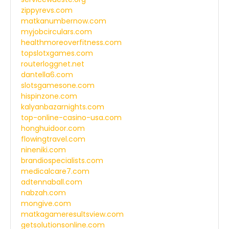
zippyrevs.com
matkanumbernow.com
myjobcirculars.com
healthmoreoverfitness.com
topslotxgames.com
routerloggnet.net
dantella6.com
slotsgamesone.com
hispinzone.com
kalyanbazarnights.com
top-online-casino-usa.com
honghuidoor.com
flowingtravel.com
nineniki.com
brandiospecialists.com
medicalcare7.com
adtennaball.com
nabzah.com
mongive.com
matkagameresultsview.com
getsolutionsonline.com