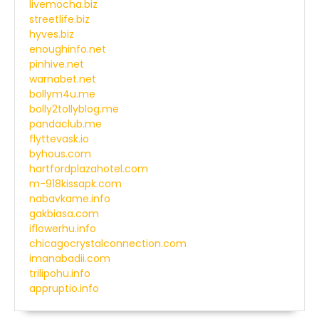
livemocha.biz
streetlife.biz
hyves.biz
enoughinfo.net
pinhive.net
warnabet.net
bollym4u.me
bolly2tollyblog.me
pandaclub.me
flyttevask.io
byhous.com
hartfordplazahotel.com
m-918kissapk.com
nabavkame.info
gakbiasa.com
iflowerhu.info
chicagocrystalconnection.com
imanabadii.com
trilipohu.info
appruptio.info