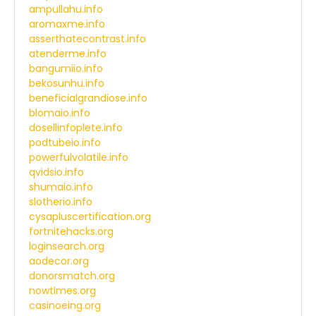
ampullahu.info
aromaxme.info
asserthatecontrast.info
atenderme.info
bangumiio.info
bekosunhu.info
beneficialgrandiose.info
blomaio.info
dosellinfoplete.info
podtubeio.info
powerfulvolatile.info
qvidsio.info
shumaio.info
slotherio.info
cysapluscertification.org
fortnitehacks.org
loginsearch.org
aodecor.org
donorsmatch.org
nowtimes.org
casinoeing.org