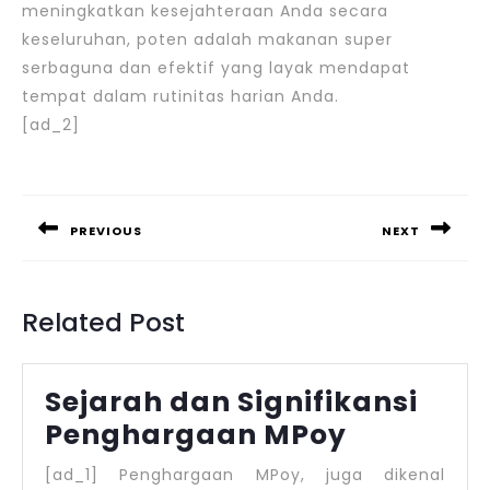
meningkatkan kesejahteraan Anda secara
keseluruhan, poten adalah makanan super
serbaguna dan efektif yang layak mendapat
tempat dalam rutinitas harian Anda.
[ad_2]
Post
navigation
PREVIOUS
NEXT
Previous
Next
post:
post:
Related Post
Sejarah dan Signifikansi
Sejarah
Penghargaan MPoy
dan
[ad_1] Penghargaan MPoy, juga dikenal