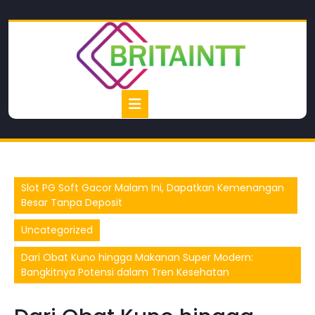
Skip
to
content
Open
Button
Slot PG Soft Gacor Malam Ini, Dapatkan Kemenangan
Besar Tanpa Deposit
Uncategorized
Dari Obat Kuno hingga Makanan Super Modern:
Bangkitnya Potensi dalam Tren Kesehatan