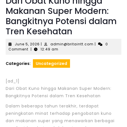
Dari Obat Kuno hingga
Makanan Super Modern:
Bangkitnya Potensi dalam
Tren Kesehatan
June
admin@britaint
June 5, 2026
|
admin@britaintt.com
|
0
5,
Comment
|
12:49 am
2026
Categories:
Uncategorized
[ad_1]
Dari Obat Kuno hingga Makanan Super Modern:
Bangkitnya Potensi dalam Tren Kesehatan
Dalam beberapa tahun terakhir, terdapat
peningkatan minat terhadap pengobatan kuno
dan makanan super yang menawarkan berbagai