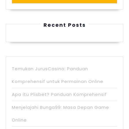
Recent Posts
Temukan JurusCasino: Panduan
Komprehensif untuk Permainan Online
Apa itu Plisbet? Panduan Komprehensif
Menjelajahi Bunga99: Masa Depan Game
Online