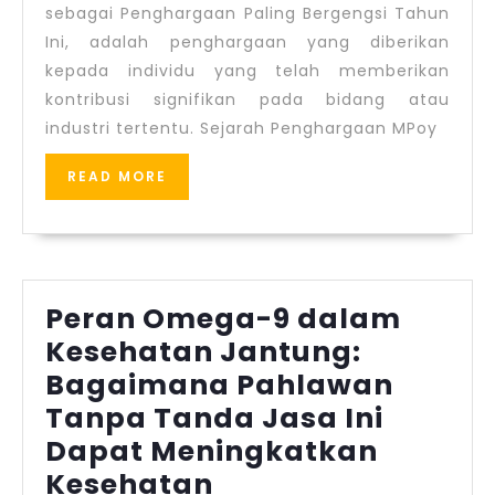
Signifika
sebagai Penghargaan Paling Bergengsi Tahun
Penghar
Ini, adalah penghargaan yang diberikan
MPoy
kepada individu yang telah memberikan
kontribusi signifikan pada bidang atau
industri tertentu. Sejarah Penghargaan MPoy
READ
READ MORE
MORE
Peran Omega-9 dalam
Kesehatan Jantung:
Bagaimana Pahlawan
Tanpa Tanda Jasa Ini
Dapat Meningkatkan
Kesehatan