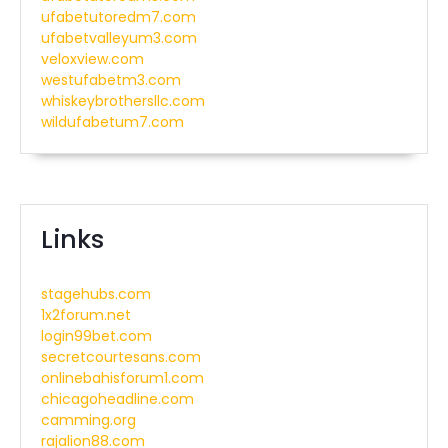
ufabetutoredm7.com
ufabetvalleyum3.com
veloxview.com
westufabetm3.com
whiskeybrothersllc.com
wildufabetum7.com
Links
stagehubs.com
1x2forum.net
login99bet.com
secretcourtesans.com
onlinebahisforum1.com
chicagoheadline.com
camming.org
rajalion88.com