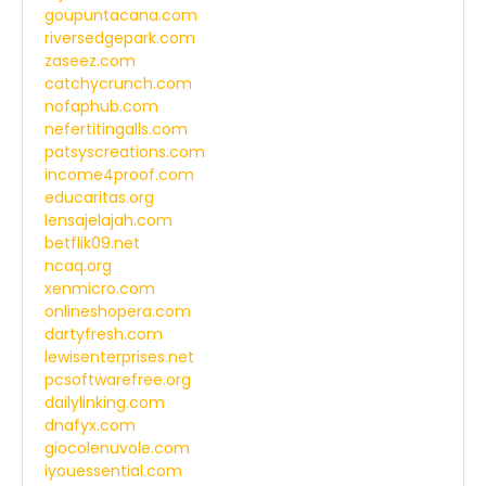
goupuntacana.com
riversedgepark.com
zaseez.com
catchycrunch.com
nofaphub.com
nefertitingalls.com
patsyscreations.com
income4proof.com
educaritas.org
lensajelajah.com
betflik09.net
ncaq.org
xenmicro.com
onlineshopera.com
dartyfresh.com
lewisenterprises.net
pcsoftwarefree.org
dailylinking.com
dnafyx.com
giocolenuvole.com
iyouessential.com