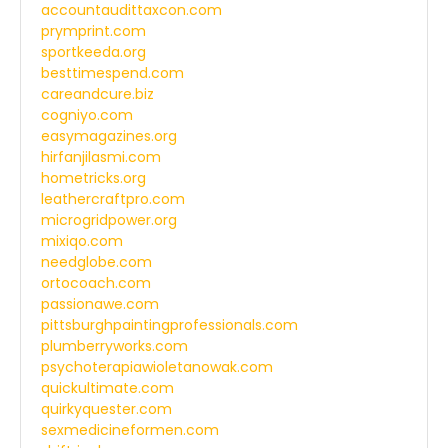
accountaudittaxcon.com
prymprint.com
sportkeeda.org
besttimespend.com
careandcure.biz
cogniyo.com
easymagazines.org
hirfanjilasmi.com
hometricks.org
leathercraftpro.com
microgridpower.org
mixiqo.com
needglobe.com
ortocoach.com
passionawe.com
pittsburghpaintingprofessionals.com
plumberryworks.com
psychoterapiawioletanowak.com
quickultimate.com
quirkyquester.com
sexmedicineformen.com