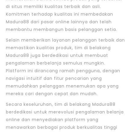
di situs memiliki kualitas terbaik dan asli.
Komitmen terhadap kualitas ini membedakan
Madura88 dari pasar online lainnya dan telah
membantu membangun basis pelanggan setia.
Selain memberikan layanan pelanggan terbaik dan
memastikan kualitas produk, tim di belakang
Madura88 juga berdedikasi untuk membuat
pengalaman berbelanja semulus mungkin.
Platform ini dirancang ramah pengguna, dengan
navigasi intuitif dan fitur pencarian yang
memudahkan pelanggan menemukan apa yang
mereka cari dengan cepat dan mudah.
Secara keseluruhan, tim di belakang Madura88
berdedikasi untuk merevolusi pengalaman belanja
online dan menyediakan platform yang
menawarkan berbagai produk berkualitas tinggi