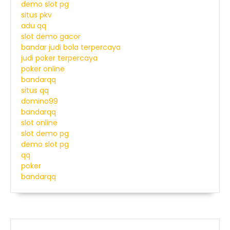
demo slot pg
situs pkv
adu qq
slot demo gacor
bandar judi bola terpercaya
judi poker terpercaya
poker online
bandarqq
situs qq
domino99
bandarqq
slot online
slot demo pg
demo slot pg
qq
poker
bandarqq