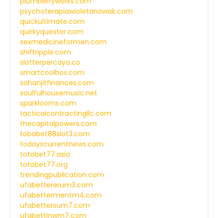
plumberryworks.com
psychoterapiawioletanowak.com
quickultimate.com
quirkyquester.com
sexmedicineformen.com
shiftripple.com
slotterpercaya.co
smartcoolbox.com
sohanjitfinances.com
soulfulhousemusic.net
sparklooms.com
tacticalcontractingllc.com
thecapitalpowers.com
tobabet88slot3.com
todayscurrentnews.com
totobet77.asia
totobet77.org
trendingpublication.com
ufabettererum3.com
ufabettermentm4.com
ufabettersum7.com
ufabettinwm7.com