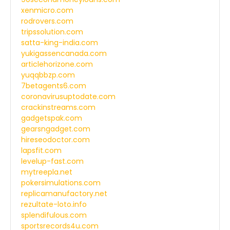
xenmicro.com
rodrovers.com
tripssolution.com
satta-king-india.com
yukigassencanada.com
articlehorizone.com
yuqqbbzp.com
7betagents6.com
coronavirusuptodate.com
crackinstreams.com
gadgetspak.com
gearsngadget.com
hireseodoctor.com
lapsfit.com
levelup-fast.com
mytreepla.net
pokersimulations.com
replicamanufactory.net
rezultate-loto.info
splendifulous.com
sportsrecords4u.com