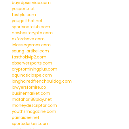
buyrdpservice.com
yesport.net
tostylo.com
yougetthat.net
sportsnetclub.com
newbestcrypto.com
oxfordsave.com
iclassicgames.com
saung-artikel.com
fasthokivip2.com
observersports.com
cryptominingplus.com
aquinoticiaspe.com
longhairedfrenchbulldog.com
lawyersforhire.co
businemarket.com
matahari88play.net
moneydescriptor.com
youthsmagazine.com
painaidee.net
sportsdarkest.com