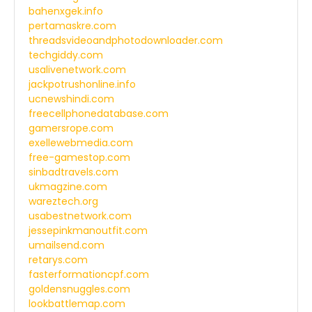
bahenxgek.info
pertamaskre.com
threadsvideoandphotodownloader.com
techgiddy.com
usalivenetwork.com
jackpotrushonline.info
ucnewshindi.com
freecellphonedatabase.com
gamersrope.com
exellewebmedia.com
free-gamestop.com
sinbadtravels.com
ukmagzine.com
wareztech.org
usabestnetwork.com
jessepinkmanoutfit.com
umailsend.com
retarys.com
fasterformationcpf.com
goldensnuggles.com
lookbattlemap.com