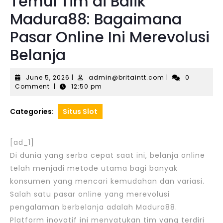
Temui Tim di Balik
Madura88: Bagaimana
Pasar Online Ini Merevolusi
Belanja
June
admin@britaint
June 5, 2026
|
admin@britaintt.com
|
0
5,
Comment
|
12:50 pm
2026
Categories:
Situs Slot
[ad_1]
Di dunia yang serba cepat saat ini, belanja online
telah menjadi metode utama bagi banyak
konsumen yang mencari kemudahan dan variasi.
Salah satu pasar online yang merevolusi
pengalaman berbelanja adalah Madura88.
Platform inovatif ini menyatukan tim yang terdiri