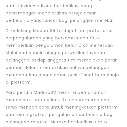
dari individu-individu berdedikasi yang
bersemangat menciptakan pengalaman
berbelanja yang lancar bagi pelanggan mereka.
Di belakang Madura88 terdapat tim profesional
berpengalaman yang berkomitmen untuk
memberikan pengalaman belanja online terbaik.
Mulai dari pendiri hingga perwakilan layanan
pelanggan, setiap anggota tim memainkan peran
penting dalam memastikan bahwa pelanggan
mendapatkan pengalaman positif saat berbelanja
di platform.
Para pendiri Madura88 memiliki pemahaman
mendalam tentang industri e-commerce dan
terus mencari cara untuk meningkatkan platform
dan meningkatkan pengalaman berbelanja bagi
pelanggan mereka. Mereka berdedikasi untuk