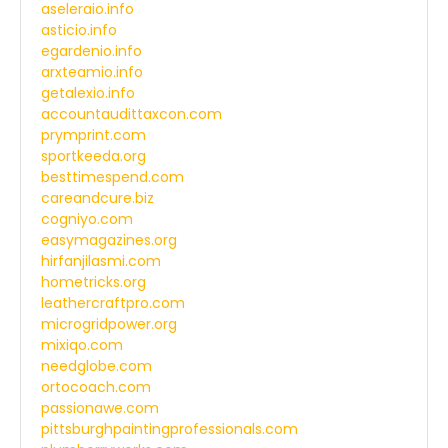
aseleraio.info
asticio.info
egardenio.info
arxteamio.info
getalexio.info
accountaudittaxcon.com
prymprint.com
sportkeeda.org
besttimespend.com
careandcure.biz
cogniyo.com
easymagazines.org
hirfanjilasmi.com
hometricks.org
leathercraftpro.com
microgridpower.org
mixiqo.com
needglobe.com
ortocoach.com
passionawe.com
pittsburghpaintingprofessionals.com