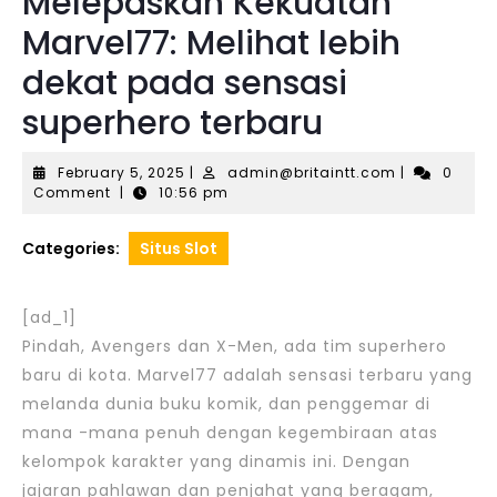
Melepaskan Kekuatan
Marvel77: Melihat lebih
dekat pada sensasi
superhero terbaru
February
admin@brita
February 5, 2025
|
admin@britaintt.com
|
0
5,
Comment
|
10:56 pm
2025
Categories:
Situs Slot
[ad_1]
Pindah, Avengers dan X-Men, ada tim superhero
baru di kota. Marvel77 adalah sensasi terbaru yang
melanda dunia buku komik, dan penggemar di
mana -mana penuh dengan kegembiraan atas
kelompok karakter yang dinamis ini. Dengan
jajaran pahlawan dan penjahat yang beragam,