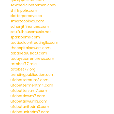
sexmedicineformen.com
shiftripple.com
slotterpercaya.co
smartcoolbox.com
sohanjitfinances.com
soulfulhousemusic.net
sparklooms.com
tacticalcontractingllc.com
thecapitalpowers.com
tobabet88slot3.com
todayscurrentnews.com
totobet77.asia
totobet77.org
trendingpublication.com
ufabettererum3.com
ufabettermentm4.com
ufabettersum7.com
ufabettinwm7.com
ufabettinwum3.com
ufabetunitedm3.com
ufabetunitedm7.com