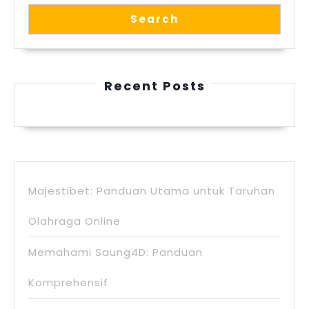
Search
Recent Posts
Majestibet: Panduan Utama untuk Taruhan
Olahraga Online
Memahami Saung4D: Panduan
Komprehensif