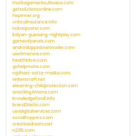
matkagameresultsview.com
getsolutionsonline.com
hispinner.org
criticalinsurance.info
nokariposter.com
kalyan-guessing-nightplay.com
gameofpanels.com
androidappsdownloader.com
usetimenow.com
healthblow.com
gohelpmate.com
rajdhani-satta-matka.com
writerscraft.net
elearning-childprotection.com
wrestling4mena.com
knowledgeforall.info
brand2lastio.com
usadigitalservices.com
socialhoppers.com
creativedream.net
n2315.com