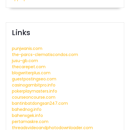
Links
punjwanis.com
the-parcs-clematiscondos.com
jusu-gb.com
thecarepet.com
blogwriterplus.com
guestpostingseo.com
casinogambitpro.info
pokerplaymasters.info
courseoncourse.com
bantinbatdongsan247.com
bahednog.info
bahenxgek.info
pertamaskre.com
threadsvideoandphotodownloader.com