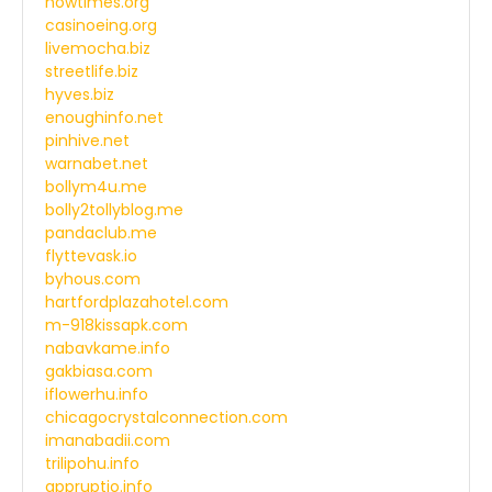
nowtimes.org
casinoeing.org
livemocha.biz
streetlife.biz
hyves.biz
enoughinfo.net
pinhive.net
warnabet.net
bollym4u.me
bolly2tollyblog.me
pandaclub.me
flyttevask.io
byhous.com
hartfordplazahotel.com
m-918kissapk.com
nabavkame.info
gakbiasa.com
iflowerhu.info
chicagocrystalconnection.com
imanabadii.com
trilipohu.info
appruptio.info