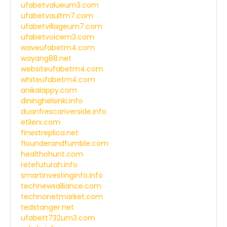
ufabetvalueum3.com
ufabetvaultm7.com
ufabetvillageum7.com
ufabetvoicem3.com
waveufabetm4.com
wayang88.net
websiteufabetm4.com
whiteufabetm4.com
anikalappy.com
dininghelsinki.info
duanfrescariverside.info
etilerx.com
finestreplica.net
flounderandfumble.com
healthohunt.com
retefuturah.info
smartinvestinginfo.info
technewsalliance.com
technonetmarket.com
tedstanger.net
ufabett732um3.com