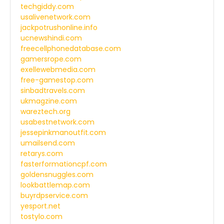
techgiddy.com
usalivenetwork.com
jackpotrushonline.info
ucnewshindi.com
freecellphonedatabase.com
gamersrope.com
exellewebmedia.com
free-gamestop.com
sinbadtravels.com
ukmagzine.com
wareztech.org
usabestnetwork.com
jessepinkmanoutfit.com
umailsend.com
retarys.com
fasterformationcpf.com
goldensnuggles.com
lookbattlemap.com
buyrdpservice.com
yesport.net
tostylo.com