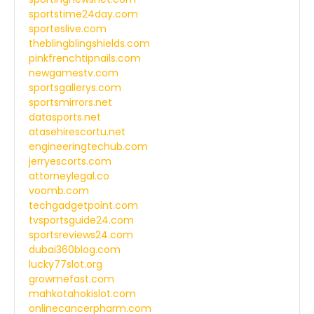
sportstime24day.com
sporteslive.com
theblingblingshields.com
pinkfrenchtipnails.com
newgamestv.com
sportsgallerys.com
sportsmirrors.net
datasports.net
atasehirescortu.net
engineeringtechub.com
jerryescorts.com
attorneylegal.co
voomb.com
techgadgetpoint.com
tvsportsguide24.com
sportsreviews24.com
dubai360blog.com
lucky77slot.org
growmefast.com
mahkotahokislot.com
onlinecancerpharm.com