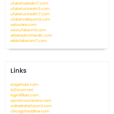
ufabetuskedm7.com
ufabetutoredm3.com
ufabetutoredm7.com
ufabetvalleyum3.com
veloxview.com
westufabetm3.com
whiskeybrothersllc.com
wildufabetum7.com
Links
stagehubs.com
1x2forum.net
login99bet.com
secretcourtesans.com
onlinebahisforum1.com
chicagoheadline.com