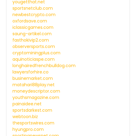
yougetthat.net
sportsnetclub.com
newbestcrypto.com
oxfordsave.com
iclassicgames.com
saung-artikel.com
fasthokivip2.com
observersports.com
cryptominingplus.com
aquinoticiaspe.com
longhairedfrenchbulldog.com
lawyersforhire.co
businemarket.com
matahari88play.net
moneydescriptor.com
youthsmagazine.com
painaidee.net
sportsdarkest.com
webtoon.biz
thesportswires.com
hyungpro.com
sportingnewsnet.com