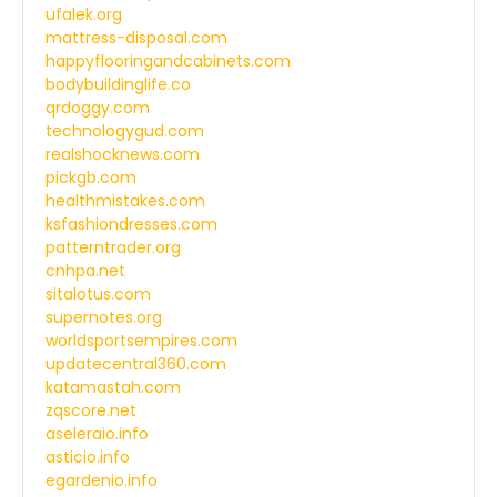
ufalek.org
mattress-disposal.com
happyflooringandcabinets.com
bodybuildinglife.co
qrdoggy.com
technologygud.com
realshocknews.com
pickgb.com
healthmistakes.com
ksfashiondresses.com
patterntrader.org
cnhpa.net
sitalotus.com
supernotes.org
worldsportsempires.com
updatecentral360.com
katamastah.com
zqscore.net
aseleraio.info
asticio.info
egardenio.info