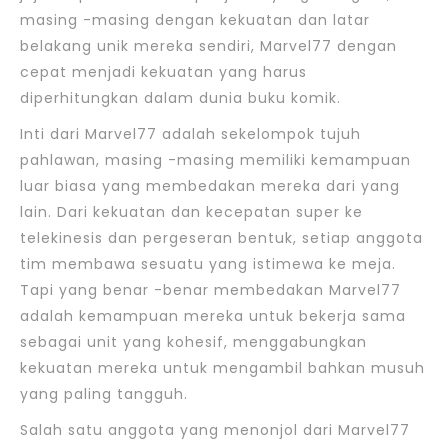
masing -masing dengan kekuatan dan latar
belakang unik mereka sendiri, Marvel77 dengan
cepat menjadi kekuatan yang harus
diperhitungkan dalam dunia buku komik.
Inti dari Marvel77 adalah sekelompok tujuh
pahlawan, masing -masing memiliki kemampuan
luar biasa yang membedakan mereka dari yang
lain. Dari kekuatan dan kecepatan super ke
telekinesis dan pergeseran bentuk, setiap anggota
tim membawa sesuatu yang istimewa ke meja.
Tapi yang benar -benar membedakan Marvel77
adalah kemampuan mereka untuk bekerja sama
sebagai unit yang kohesif, menggabungkan
kekuatan mereka untuk mengambil bahkan musuh
yang paling tangguh.
Salah satu anggota yang menonjol dari Marvel77