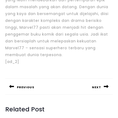
yang lebih mendebarkan dan pertempuran epik
dalam masalah yang akan datang. Dengan dunia
yang kaya dan bersemangat untuk dijelajahi, diisi
dengan karakter kompleks dan drama berisiko
tinggi, Marvel77 pasti akan menjadi hit dengan
penggemar buku komik dari segala usia. Jadi ikat
dan bersiaplah untuk melepaskan kekuatan
Marvel77 – sensasi superhero terbaru yang
membuat dunia terpesona.
[ad_2]
Post
navigation
PREVIOUS
NEXT
Previous
Next
post:
post:
Related Post