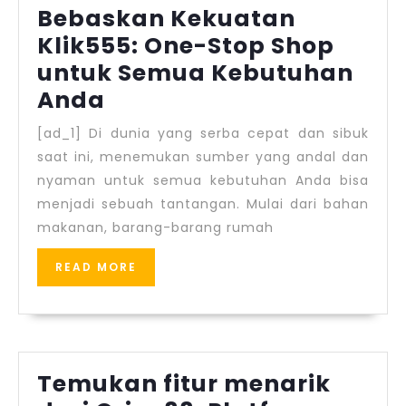
Bebaskan Kekuatan
Klik555: One-Stop Shop
untuk Semua Kebutuhan
Bebaskan
Anda
Kekuatan
[ad_1] Di dunia yang serba cepat dan sibuk
Klik555:
saat ini, menemukan sumber yang andal dan
One-
nyaman untuk semua kebutuhan Anda bisa
Stop
menjadi sebuah tantangan. Mulai dari bahan
makanan, barang-barang rumah
Shop
untuk
READ
READ MORE
Semua
MORE
Kebutuhan
Anda
Temukan fitur menarik