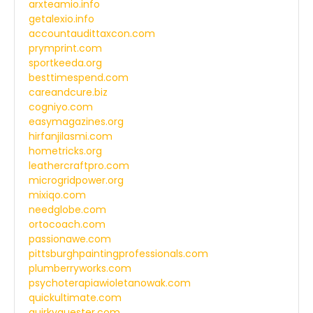
arxteamio.info
getalexio.info
accountaudittaxcon.com
prymprint.com
sportkeeda.org
besttimespend.com
careandcure.biz
cogniyo.com
easymagazines.org
hirfanjilasmi.com
hometricks.org
leathercraftpro.com
microgridpower.org
mixiqo.com
needglobe.com
ortocoach.com
passionawe.com
pittsburghpaintingprofessionals.com
plumberryworks.com
psychoterapiawioletanowak.com
quickultimate.com
quirkyquester.com