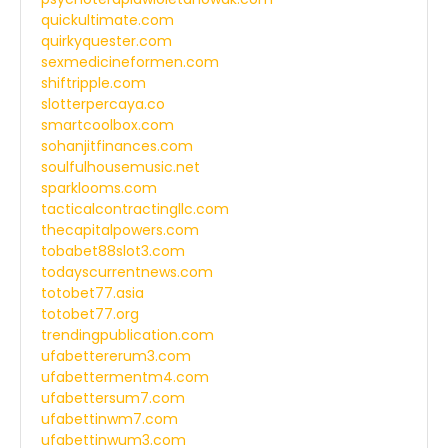
quickultimate.com
quirkyquester.com
sexmedicineformen.com
shiftripple.com
slotterpercaya.co
smartcoolbox.com
sohanjitfinances.com
soulfulhousemusic.net
sparklooms.com
tacticalcontractingllc.com
thecapitalpowers.com
tobabet88slot3.com
todayscurrentnews.com
totobet77.asia
totobet77.org
trendingpublication.com
ufabettererum3.com
ufabettermentm4.com
ufabettersum7.com
ufabettinwm7.com
ufabettinwum3.com