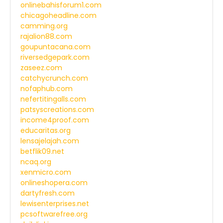
onlinebahisforum1.com
chicagoheadline.com
camming.org
rajalion88.com
goupuntacana.com
riversedgepark.com
zaseez.com
catchycrunch.com
nofaphub.com
nefertitingalls.com
patsyscreations.com
income4proof.com
educaritas.org
lensajelajah.com
betflik09.net
ncaq.org
xenmicro.com
onlineshopera.com
dartyfresh.com
lewisenterprises.net
pcsoftwarefree.org