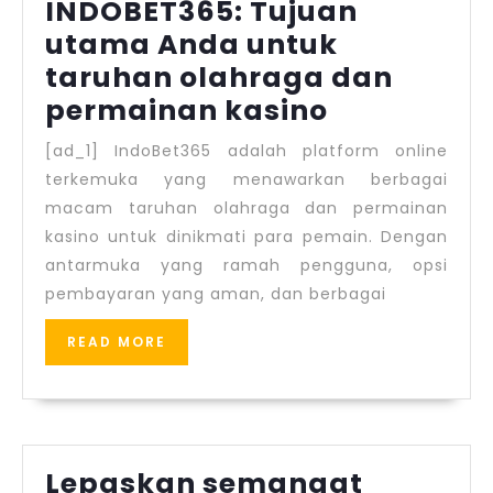
INDOBET365: Tujuan
utama Anda untuk
taruhan olahraga dan
INDOBET36
permainan kasino
Tujuan
[ad_1] IndoBet365 adalah platform online
utama
terkemuka yang menawarkan berbagai
Anda
macam taruhan olahraga dan permainan
untuk
kasino untuk dinikmati para pemain. Dengan
antarmuka yang ramah pengguna, opsi
taruhan
pembayaran yang aman, dan berbagai
olahraga
dan
READ
READ MORE
MORE
permaina
kasino
Lepaskan semangat