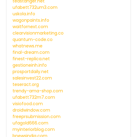
tedstanger.net
ufabett732um3.com
uskola.info
wagonpaints.info
waitfornext.com
clearvisionmarketing.co
quantum-code.co
whatnews.me
final-dream.com
finest-replica.net
gestioneinh.info
prosportdaily.net
salesinvest22.com
teseract.org
trendy-ama-shop.com
ufabett732m7.com
visiofood.com
droidwindow.com
freeprsubmission.com
ufagold666.com
myinteriorblog.com
bnewsindia.com