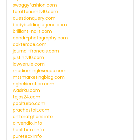
swaggyfashion.com
taraftariumtv10.com
questionquery.com
bodybuildinglegend.com
brilliant-nails.com
dandr-photography.com
dokteroce.com
journal-francais.com
justintv10.com
lawyerule.com
mediamingleseaco.com
mtsmarketingblog.com
nghekiemtien.com
wasirku.com
tejas24.com
poolturbo.com
prachestait.com
artforafghans.info
airvendio.info
healthexe.info
puretecx.info