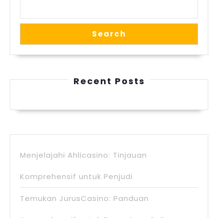
Search
Recent Posts
Menjelajahi Ahlicasino: Tinjauan
Komprehensif untuk Penjudi
Temukan JurusCasino: Panduan