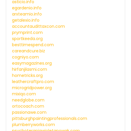
asticio.info
egardenio.info
arxteamio.info
getalexio.info
accountaudittaxcon.com
prymprint.com
sportkeeda.org
besttimespend.com
careandcure.biz
cogniyo.com
easymagazines.org
hirfanjilasmi.com
hometricks.org
leathercraftpro.com
microgridpower.org
mixiqo.com
needglobe.com
ortocoach.com
passionawe.com
pittsburghpaintingprofessionals.com
plumberryworks.com
psychoterapiawioletanowak.com