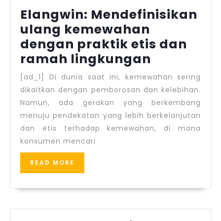
Elangwin: Mendefinisikan
ulang kemewahan
dengan praktik etis dan
Elangwin:
ramah lingkungan
Mendefini
[ad_1] Di dunia saat ini, kemewahan sering
ulang
dikaitkan dengan pemborosan dan kelebihan.
kemewah
Namun, ada gerakan yang berkembang
dengan
menuju pendekatan yang lebih berkelanjutan
dan etis terhadap kemewahan, di mana
praktik
konsumen mencari
etis
dan
READ
READ MORE
MORE
ramah
lingkung