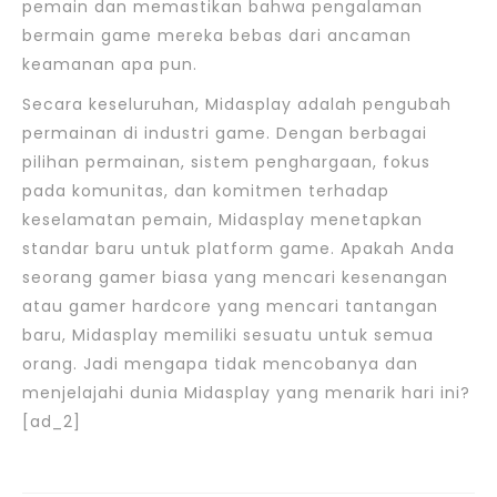
pemain dan memastikan bahwa pengalaman
bermain game mereka bebas dari ancaman
keamanan apa pun.
Secara keseluruhan, Midasplay adalah pengubah
permainan di industri game. Dengan berbagai
pilihan permainan, sistem penghargaan, fokus
pada komunitas, dan komitmen terhadap
keselamatan pemain, Midasplay menetapkan
standar baru untuk platform game. Apakah Anda
seorang gamer biasa yang mencari kesenangan
atau gamer hardcore yang mencari tantangan
baru, Midasplay memiliki sesuatu untuk semua
orang. Jadi mengapa tidak mencobanya dan
menjelajahi dunia Midasplay yang menarik hari ini?
[ad_2]
Post