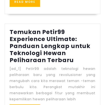
READ
READ MORE
MORE
Temukan Petir99
Experience Ultimate:
Panduan Lengkap untuk
Teknologi Hewan
Temukan
Peliharaan Terbaru
Petir99
[ad_1] Petir99 adalah teknologi hewan
Experien
peliharaan baru yang revolusioner yang
Ultimate:
mengubah cara kita merawat teman -teman
Panduan
berbulu kita. Perangkat mutakhir ini
menawarkan berbagai fitur yang membuat
Lengkap
kepemilikan hewan peliharaan lebih
untuk