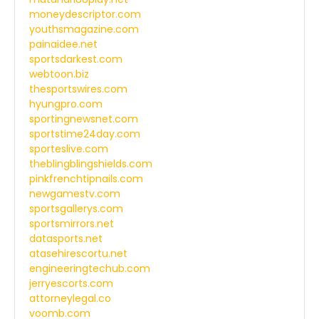
moneydescriptor.com
youthsmagazine.com
painaidee.net
sportsdarkest.com
webtoon.biz
thesportswires.com
hyungpro.com
sportingnewsnet.com
sportstime24day.com
sporteslive.com
theblingblingshields.com
pinkfrenchtipnails.com
newgamestv.com
sportsgallerys.com
sportsmirrors.net
datasports.net
atasehirescortu.net
engineeringtechub.com
jerryescorts.com
attorneylegal.co
voomb.com