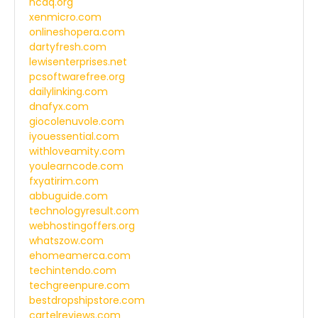
ncaq.org
xenmicro.com
onlineshopera.com
dartyfresh.com
lewisenterprises.net
pcsoftwarefree.org
dailylinking.com
dnafyx.com
giocolenuvole.com
iyouessential.com
withloveamity.com
youlearncode.com
fxyatirim.com
abbuguide.com
technologyresult.com
webhostingoffers.org
whatszow.com
ehomeamerca.com
techintendo.com
techgreenpure.com
bestdropshipstore.com
cartelreviews.com