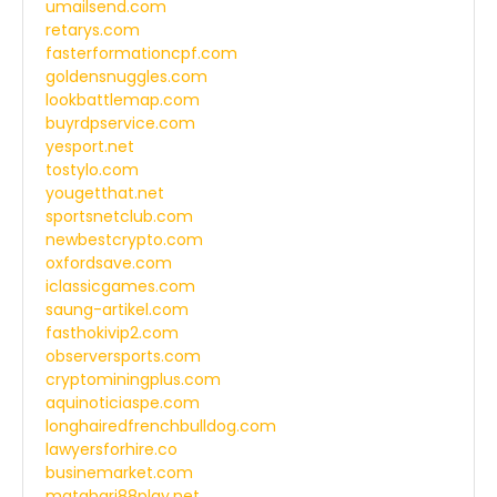
umailsend.com
retarys.com
fasterformationcpf.com
goldensnuggles.com
lookbattlemap.com
buyrdpservice.com
yesport.net
tostylo.com
yougetthat.net
sportsnetclub.com
newbestcrypto.com
oxfordsave.com
iclassicgames.com
saung-artikel.com
fasthokivip2.com
observersports.com
cryptominingplus.com
aquinoticiaspe.com
longhairedfrenchbulldog.com
lawyersforhire.co
businemarket.com
matahari88play.net