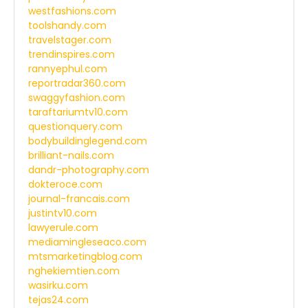
westfashions.com
toolshandy.com
travelstager.com
trendinspires.com
rannyephul.com
reportradar360.com
swaggyfashion.com
taraftariumtv10.com
questionquery.com
bodybuildinglegend.com
brilliant-nails.com
dandr-photography.com
dokteroce.com
journal-francais.com
justintv10.com
lawyerule.com
mediamingleseaco.com
mtsmarketingblog.com
nghekiemtien.com
wasirku.com
tejas24.com