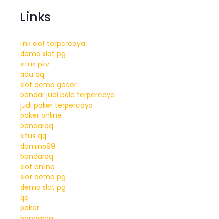
Links
link slot terpercaya
demo slot pg
situs pkv
adu qq
slot demo gacor
bandar judi bola terpercaya
judi poker terpercaya
poker online
bandarqq
situs qq
domino99
bandarqq
slot online
slot demo pg
demo slot pg
qq
poker
bandarqq