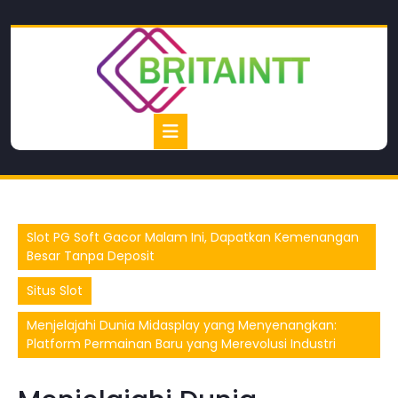
Skip
to
content
Open
Button
Slot PG Soft Gacor Malam Ini, Dapatkan Kemenangan
Besar Tanpa Deposit
Situs Slot
Menjelajahi Dunia Midasplay yang Menyenangkan:
Platform Permainan Baru yang Merevolusi Industri