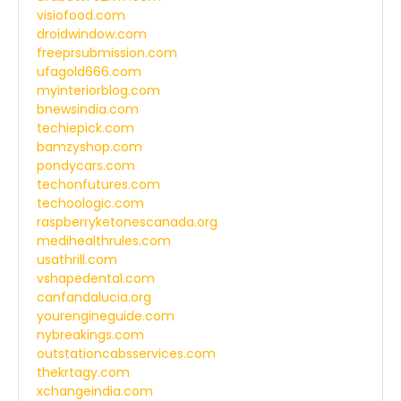
visiofood.com
droidwindow.com
freeprsubmission.com
ufagold666.com
myinteriorblog.com
bnewsindia.com
techiepick.com
bamzyshop.com
pondycars.com
techonfutures.com
techoologic.com
raspberryketonescanada.org
medihealthrules.com
usathrill.com
vshapedental.com
canfandalucia.org
yourengineguide.com
nybreakings.com
outstationcabsservices.com
thekrtagy.com
xchangeindia.com