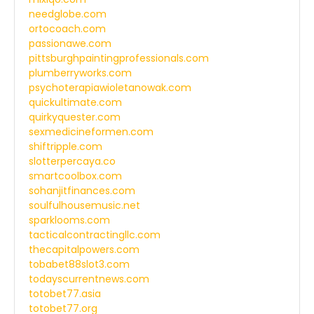
needglobe.com
ortocoach.com
passionawe.com
pittsburghpaintingprofessionals.com
plumberryworks.com
psychoterapiawioletanowak.com
quickultimate.com
quirkyquester.com
sexmedicineformen.com
shiftripple.com
slotterpercaya.co
smartcoolbox.com
sohanjitfinances.com
soulfulhousemusic.net
sparklooms.com
tacticalcontractingllc.com
thecapitalpowers.com
tobabet88slot3.com
todayscurrentnews.com
totobet77.asia
totobet77.org