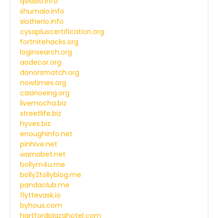
qvidsio.info
shumaio.info
slotherio.info
cysapluscertification.org
fortnitehacks.org
loginsearch.org
aodecor.org
donorsmatch.org
nowtimes.org
casinoeing.org
livemocha.biz
streetlife.biz
hyves.biz
enoughinfo.net
pinhive.net
warnabet.net
bollym4u.me
bolly2tollyblog.me
pandaclub.me
flyttevask.io
byhous.com
hartfordplazahotel.com