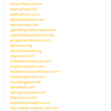
howtofixissue.com
teamufabet.biz
webfullform.com
allviddownload.com
decorsmag.com
gamblingcasinonews.com
universitiesofamerica.net
progameofbrands.com
qbreview.org
servicewueste.org
zippyrevs.com
matkanumbernow.com
myjobcirculars.com
healthmoreoverfitness.com
topslotxgames.com
routerloggnet.net
dantella6.com
slotsgamesone.com
hispinzone.com
kalyanbazarnights.com
top-online-casino-usa.com