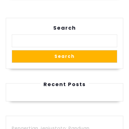
Search
Search
Recent Posts
Pengertian Jeniustoto: Panduan